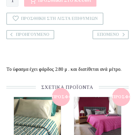
ΠΡΟΣΘΉΚΗ ΣΤΟ ΚΑΛΆΘΙ
ΕΠΙΠΛΩΣΗΣ
ΜΕ
ΠΡΟΣΘΉΚΗ ΣΤΗ ΛΊΣΤΑ ΕΠΙΘΥΜΙΏΝ
ΛΟΥΛΟΥΔΙ
Φ
ΠΡΟΗΓΟΎΜΕΝΟ
ΕΠΌΜΕΝΟ
2.80
ποσότητα
Το ύφασμα έχει φάρδος 2.80 μ . και διατίθεται ανά μέτρο.
ΣΧΕΤΙΚΆ ΠΡΟΪΌΝΤΑ
ΠΡΟΣΦΟΡΆ!
ΠΡΟΣΦΟΡ