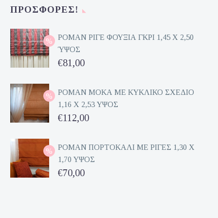
€140,00.
τιμή
ΠΡΟΣΦΟΡΈΣ!
είναι:
€70,00.
ΡΟΜΑΝ ΡΙΓΕ ΦΟΥΞΙΑ ΓΚΡΙ 1,45 Χ 2,50
ΎΨΟΣ
Original
€
81,00
price
Η
was:
τρέχουσα
ΡΟΜΑΝ ΜΟΚΑ ΜΕ ΚΥΚΛΙΚΟ ΣΧΕΔΙΟ
1,16 Χ 2,53 ΥΨΟΣ
€162,00.
τιμή
Original
€
112,00
είναι:
price
Η
€81,00.
was:
τρέχουσα
ΡΟΜΑΝ ΠΟΡΤΟΚΑΛΙ ΜΕ ΡΙΓΕΣ 1,30 Χ
1,70 ΥΨΟΣ
€224,00.
τιμή
Original
€
70,00
είναι:
price
Η
€112,00.
was:
τρέχουσα
€140,00.
τιμή