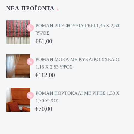
ΝΈΑ ΠΡΟΪΌΝΤΑ
ΡΟΜΑΝ ΡΙΓΕ ΦΟΥΞΙΑ ΓΚΡΙ 1,45 Χ 2,50
ΎΨΟΣ
Original
€
81,00
price
Η
was:
τρέχουσα
ΡΟΜΑΝ ΜΟΚΑ ΜΕ ΚΥΚΛΙΚΟ ΣΧΕΔΙΟ
1,16 Χ 2,53 ΥΨΟΣ
€162,00.
τιμή
Original
€
112,00
είναι:
price
Η
€81,00.
was:
τρέχουσα
ΡΟΜΑΝ ΠΟΡΤΟΚΑΛΙ ΜΕ ΡΙΓΕΣ 1,30 Χ
1,70 ΥΨΟΣ
€224,00.
τιμή
Original
€
70,00
είναι:
price
Η
€112,00.
was:
τρέχουσα