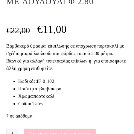
ΜΕ ΛΟΥΛΟΥΔΙ Φ 2.80
Original
Η
€
11,00
€
22,00
price
τρέχουσα
Βαμβακερό ύφασμα επίπλωσης σε απόχρωση πορτοκαλί με
was:
τιμή
σχέδιο μικρό λουλουδι και φάρδος τοπιού 2.80 μέτρα.
€22,00.
είναι:
Ιδανικό για αλλαγή ταπετσαρίας επίπλων ή για οποιαδήποτε
άλλη χρήση επιθυμείτε.
€11,00.
Κωδικός:IF-0-102
Ποιότητα: βαμβακερό
Χρώμα:πορτοκαλί
Cotton Tales
7 σε απόθεμα
ΥΦΑΣΜΑ