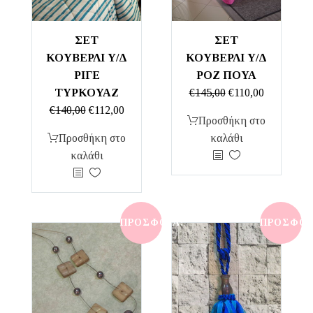
ΣΕΤ
ΣΕΤ
ΚΟΥΒΕΡΛΙ Υ/Δ
ΚΟΥΒΕΡΛΙ Υ/Δ
ΡΙΓΕ
ΡΟΖ ΠΟΥΑ
Original
Η
ΤΥΡΚΟΥΑΖ
€
145,00
€
110,00
Original
Η
price
τρέχουσα
€
140,00
€
112,00
Προσθήκη στο
price
τρέχουσα
was:
τιμή
Προσθήκη στο
καλάθι
was:
τιμή
€145,00.
είναι:
καλάθι
€140,00.
είναι:
€110,00.
€112,00.
ΠΡΟΣΦΟΡΆ!
ΠΡΟΣΦΟΡ