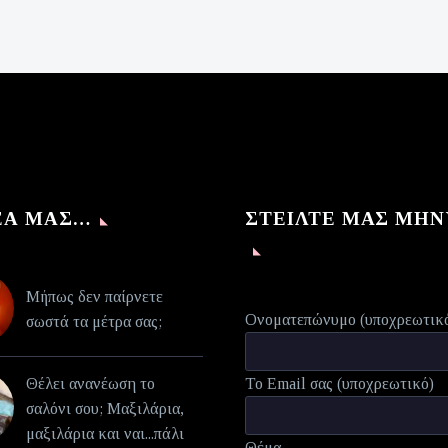
was:
τρέχουσα
€140,00.
τιμή
είναι:
€70,00.
ΈΑ ΜΑΣ…
ΣΤΕΊΛΤΕ ΜΑΣ ΜΉ
Μήπως δεν παίρνετε
Ονοματεπώνυμο (υποχρεωτικ
σωστά τα μέτρα σας;
Θέλει ανανέωση το
Το Email σας (υποχρεωτικό)
σαλόνι σου; Μαξιλάρια,
μαξιλάρια και ναι...πάλι
Θέμα