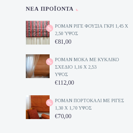
ΝΈΑ ΠΡΟΪΌΝΤΑ
ΡΟΜΑΝ ΡΙΓΕ ΦΟΥΞΙΑ ΓΚΡΙ 1,45 Χ
2,50 ΎΨΟΣ
Original
€
81,00
price
Η
was:
τρέχουσα
ΡΟΜΑΝ ΜΟΚΑ ΜΕ ΚΥΚΛΙΚΟ
ΣΧΕΔΙΟ 1,16 Χ 2,53
€162,00.
τιμή
ΥΨΟΣ
είναι:
Original
€
112,00
€81,00.
price
Η
was:
τρέχουσα
ΡΟΜΑΝ ΠΟΡΤΟΚΑΛΙ ΜΕ ΡΙΓΕΣ
1,30 Χ 1,70 ΥΨΟΣ
€224,00.
τιμή
Original
€
70,00
είναι:
price
Η
€112,00.