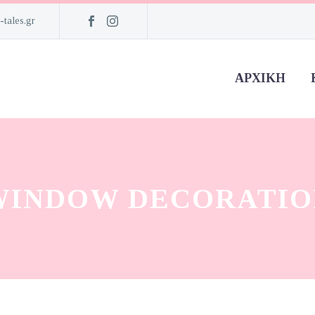
-tales.gr
ΑΡΧΙΚΉ
WINDOW DECORATIO