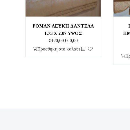
ΡΟΜΑΝ ΛΕΥΚΗ ΔΑΝΤΕΛΑ
1,73 Χ 2,07 ΥΨΟΣ
ΗΜ
Original
Η
€
120,00
€
60,00
price
τρέχουσα
Προσθήκη στο καλάθι
was:
τιμή
Πρ
€120,00.
είναι:
€60,00.