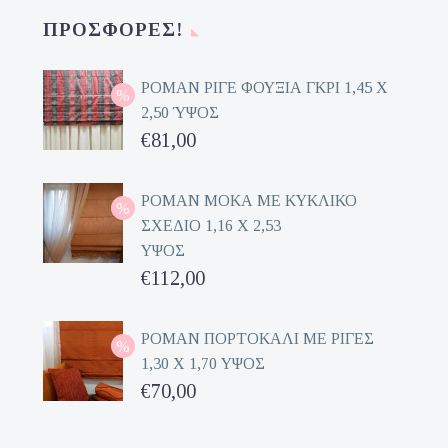
ΠΡΟΣΦΟΡΈΣ!
ΡΟΜΑΝ ΡΙΓΕ ΦΟΥΞΙΑ ΓΚΡΙ 1,45 Χ
2,50 ΎΨΟΣ
Original
€
81,00
price
Η
was:
τρέχουσα
ΡΟΜΑΝ ΜΟΚΑ ΜΕ ΚΥΚΛΙΚΟ
ΣΧΕΔΙΟ 1,16 Χ 2,53
€162,00.
τιμή
ΥΨΟΣ
είναι:
Original
€
112,00
€81,00.
price
Η
was:
τρέχουσα
ΡΟΜΑΝ ΠΟΡΤΟΚΑΛΙ ΜΕ ΡΙΓΕΣ
1,30 Χ 1,70 ΥΨΟΣ
€224,00.
τιμή
Original
€
70,00
είναι:
price
Η
€112,00.