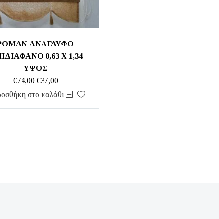
ΡΟΜΑΝ ΑΝΑΓΛΥΦΟ
ΙΔΙΑΦΑΝΟ 0,63 Χ 1,34
ΥΨΟΣ
Original
Η
€
74,00
€
37,00
price
τρέχουσα
οσθήκη στο καλάθι
was:
τιμή
€74,00.
είναι:
€37,00.