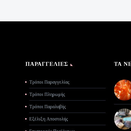
was:
τρέχουσα
€140,00.
τιμή
είναι:
€70,00.
ΠΑΡΑΓΓΕΛΊΕΣ
ΤΑ Ν
Τρόποι Παραγγελίας
Τρόποι Πληρωμής
Τρόποι Παραλαβής
Εξέλιξη Αποστολής