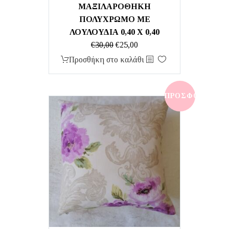
ΜΑΞΙΛΑΡΟΘΗΚΗ
ΠΟΛΥΧΡΩΜΟ ΜΕ
ΛΟΥΛΟΥΔΙΑ 0,40 Χ 0,40
Original
Η
€
30,00
€
25,00
price
τρέχουσα
Προσθήκη στο καλάθι
was:
τιμή
€30,00.
είναι:
€25,00.
ΠΡΟΣΦΟΡΆ!