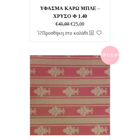
ΎΦΑΣΜΑ ΚΑΡΩ ΜΠΛΕ –
ΧΡΥΣΟ Φ 1.40
Original
Η
€
41,00
€
25,00
price
τρέχουσα
Προσθήκη στο καλάθι
was:
τιμή
€41,00.
είναι:
€25,00.
ΠΡΟΣΦΟΡΆ!