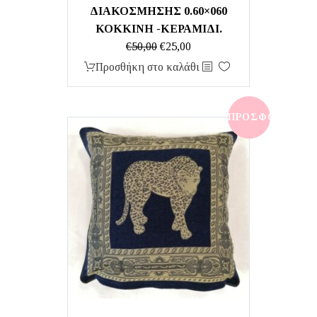
ΔΙΑΚΟΣΜΗΣΗΣ 0.60×060
ΚΟΚΚΙΝΗ -ΚΕΡΑΜΙΔΙ.
Original
Η
€
50,00
€
25,00
price
τρέχουσα
Προσθήκη στο καλάθι
was:
τιμή
€50,00.
είναι:
€25,00.
ΠΡΟΣΦΟΡΆ!