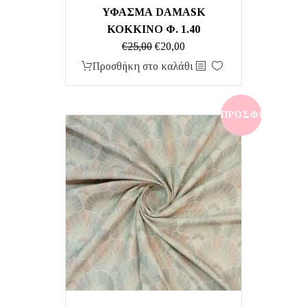
ΥΦΑΣΜΑ DAMASK
ΚΟΚΚΙΝΟ Φ. 1.40
Original
Η
€
25,00
€
20,00
price
τρέχουσα
Προσθήκη στο καλάθι
was:
τιμή
€25,00.
είναι:
€20,00.
ΠΡΟΣΦΟΡΆ!