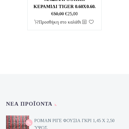
ΚΕΡΑΜΙΔΙ TIGER 0.60X0.60.
Original
Η
€
50,00
€
25,00
price
τρέχουσα
Προσθήκη στο καλάθι
was:
τιμή
€50,00.
είναι:
€25,00.
ΝΈΑ ΠΡΟΪΌΝΤΑ
ΡΟΜΑΝ ΡΙΓΕ ΦΟΥΞΙΑ ΓΚΡΙ 1,45 Χ 2,50
ΎΨΟΣ