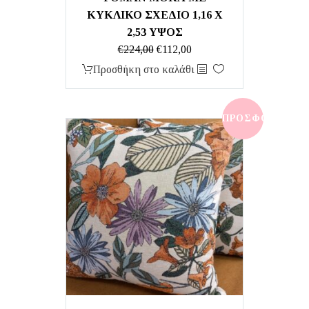
ΚΥΚΛΙΚΟ ΣΧΕΔΙΟ 1,16 Χ
2,53 ΥΨΟΣ
Original
Η
€
224,00
€
112,00
price
τρέχουσα
Προσθήκη στο καλάθι
was:
τιμή
€224,00.
είναι:
€112,00.
ΠΡΟΣΦΟΡΆ!