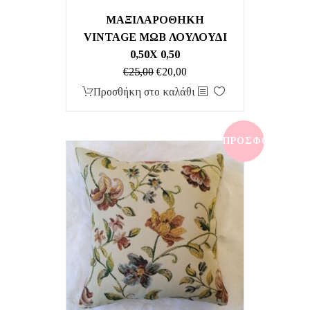
ΜΑΞΙΛΑΡΟΘΗΚΗ
VINTAGE ΜΩΒ ΛΟΥΛΟΥΔΙ
0,50Χ 0,50
Original
Η
€
25,00
€
20,00
price
τρέχουσα
Προσθήκη στο καλάθι
was:
τιμή
€25,00.
είναι:
€20,00.
ΠΡΟΣΦΟΡΆ!