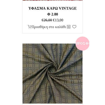
ΥΦΑΣΜΑ ΚΑΡΩ VINTAGE
Φ 2.80
Original
Η
€
26,00
€
13,00
price
τρέχουσα
Προσθήκη στο καλάθι
was:
τιμή
€26,00.
είναι:
€13,00.
ΠΡΟΣΦΟΡΆ!