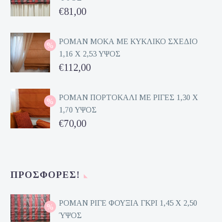
Original
€
81,00
price
Η
was:
τρέχουσα
ΡΟΜΑΝ ΜΟΚΑ ΜΕ ΚΥΚΛΙΚΟ ΣΧΕΔΙΟ
1,16 Χ 2,53 ΥΨΟΣ
€162,00.
τιμή
Original
€
112,00
είναι:
price
Η
€81,00.
was:
τρέχουσα
ΡΟΜΑΝ ΠΟΡΤΟΚΑΛΙ ΜΕ ΡΙΓΕΣ 1,30 Χ
1,70 ΥΨΟΣ
€224,00.
τιμή
Original
€
70,00
είναι:
price
Η
€112,00.
was:
τρέχουσα
€140,00.
τιμή
ΠΡΟΣΦΟΡΈΣ!
είναι:
€70,00.
ΡΟΜΑΝ ΡΙΓΕ ΦΟΥΞΙΑ ΓΚΡΙ 1,45 Χ 2,50
ΎΨΟΣ