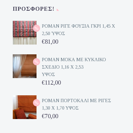
ΠΡΟΣΦΟΡΈΣ!
ΡΟΜΑΝ ΡΙΓΕ ΦΟΥΞΙΑ ΓΚΡΙ 1,45 Χ
2,50 ΎΨΟΣ
Original
€
81,00
price
Η
was:
τρέχουσα
ΡΟΜΑΝ ΜΟΚΑ ΜΕ ΚΥΚΛΙΚΟ
ΣΧΕΔΙΟ 1,16 Χ 2,53
€162,00.
τιμή
ΥΨΟΣ
είναι:
Original
€
112,00
€81,00.
price
Η
was:
τρέχουσα
ΡΟΜΑΝ ΠΟΡΤΟΚΑΛΙ ΜΕ ΡΙΓΕΣ
1,30 Χ 1,70 ΥΨΟΣ
€224,00.
τιμή
Original
€
70,00
είναι:
price
Η
€112,00.