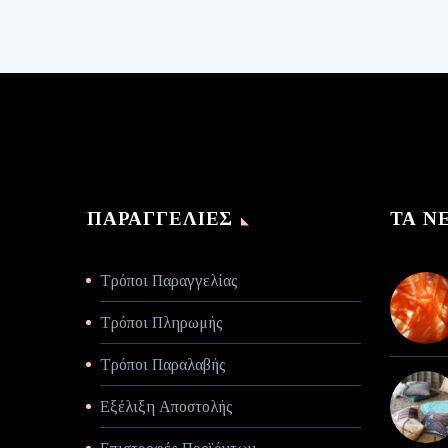
was:
τρέχουσα
€140,00.
τιμή
είναι:
€70,00.
ΠΑΡΑΓΓΕΛΊΕΣ
ΤΑ Ν
Τρόποι Παραγγελίας
Τρόποι Πληρωμής
Τρόποι Παραλαβής
Εξέλιξη Αποστολής