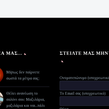
was:
τρέχουσα
€140,00.
τιμή
είναι:
€70,00.
ΈΑ ΜΑΣ…
ΣΤΕΊΛΤΕ ΜΑΣ ΜΉ
Μήπως δεν παίρνετε
Ονοματεπώνυμο (υποχρεωτικ
σωστά τα μέτρα σας;
Θέλει ανανέωση το
Το Email σας (υποχρεωτικό)
σαλόνι σου; Μαξιλάρια,
μαξιλάρια και ναι...πάλι
Θέμα