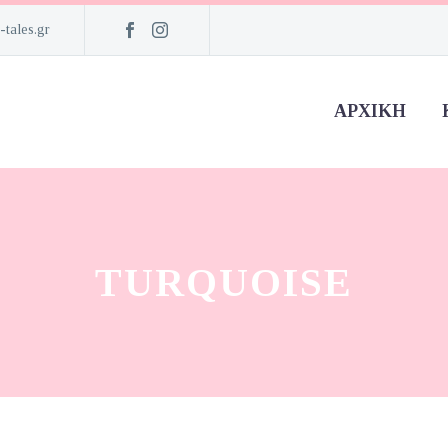
-tales.gr
ΑΡΧΙΚΉ
TURQUOISE