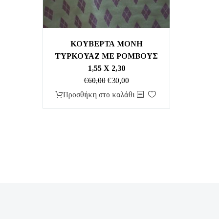
ΚΟΥΒΕΡΤΑ ΜΟΝΗ
ΤΥΡΚΟΥΑΖ ΜΕ ΡΟΜΒΟΥΣ
1,55 Χ 2,30
Original
Η
€
60,00
€
30,00
price
τρέχουσα
Προσθήκη στο καλάθι
was:
τιμή
€60,00.
είναι:
€30,00.