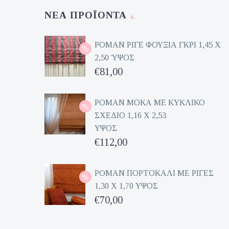
ΝΈΑ ΠΡΟΪΌΝΤΑ
ΡΟΜΑΝ ΡΙΓΕ ΦΟΥΞΙΑ ΓΚΡΙ 1,45 Χ
2,50 ΎΨΟΣ
Original
€
81,00
price
Η
was:
τρέχουσα
ΡΟΜΑΝ ΜΟΚΑ ΜΕ ΚΥΚΛΙΚΟ
ΣΧΕΔΙΟ 1,16 Χ 2,53
€162,00.
τιμή
ΥΨΟΣ
είναι:
Original
€
112,00
€81,00.
price
Η
was:
τρέχουσα
ΡΟΜΑΝ ΠΟΡΤΟΚΑΛΙ ΜΕ ΡΙΓΕΣ
1,30 Χ 1,70 ΥΨΟΣ
€224,00.
τιμή
Original
€
70,00
είναι:
price
Η
€112,00.