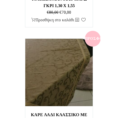
ΓΚΡΙ 1,30 Χ 1,55
Original
Η
€
80,00
€
70,00
price
τρέχουσα
Προσθήκη στο καλάθι
was:
τιμή
€80,00.
είναι:
€70,00.
ΠΡΟΣΦΟΡΆ!
ΚΑΡΕ ΛΑΔΙ ΚΛΑΣΣΙΚΟ ΜΕ