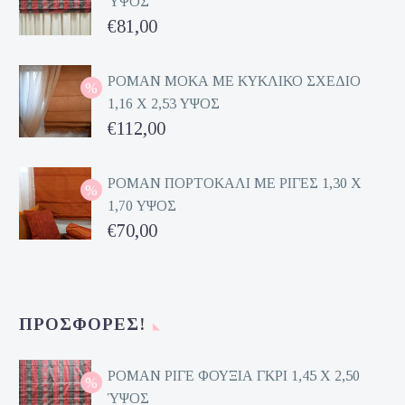
ΎΨΟΣ
Original
€
81,00
price
Η
was:
τρέχουσα
ΡΟΜΑΝ ΜΟΚΑ ΜΕ ΚΥΚΛΙΚΟ ΣΧΕΔΙΟ
1,16 Χ 2,53 ΥΨΟΣ
€162,00.
τιμή
Original
€
112,00
είναι:
price
Η
€81,00.
was:
τρέχουσα
ΡΟΜΑΝ ΠΟΡΤΟΚΑΛΙ ΜΕ ΡΙΓΕΣ 1,30 Χ
1,70 ΥΨΟΣ
€224,00.
τιμή
Original
€
70,00
είναι:
price
Η
€112,00.
was:
τρέχουσα
€140,00.
τιμή
ΠΡΟΣΦΟΡΈΣ!
είναι:
€70,00.
ΡΟΜΑΝ ΡΙΓΕ ΦΟΥΞΙΑ ΓΚΡΙ 1,45 Χ 2,50
ΎΨΟΣ