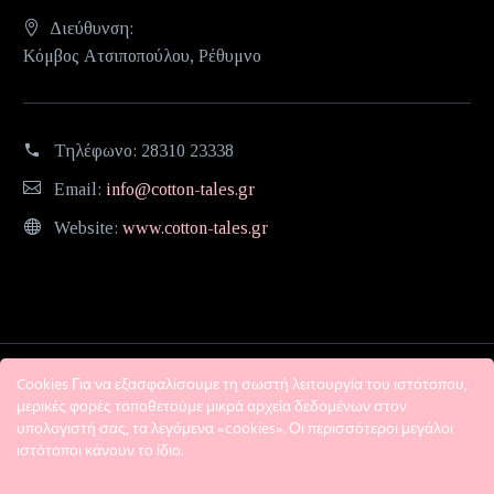
Διεύθυνση:
Κόμβος Ατσιποπούλου, Ρέθυμνο
Τηλέφωνο:
28310 23338
Email:
info@cotton-tales.gr
Website:
www.cotton-tales.gr
Cookies Για να εξασφαλίσουμε τη σωστή λειτουργία του ιστότοπου,
μερικές φορές τοποθετούμε μικρά αρχεία δεδομένων στον
υπολογιστή σας, τα λεγόμενα «cookies». Οι περισσότεροι μεγάλοι
ιστότοποι κάνουν το ίδιο.
Η εταιρεία
Όροι χρήσης
Πολιτική Απορρήτου