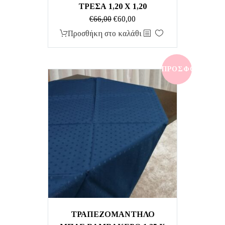
ΤΡΕΣΑ 1,20 Χ 1,20
Original
Η
€
66,00
€
60,00
price
τρέχουσα
Προσθήκη στο καλάθι
was:
τιμή
€66,00.
είναι:
€60,00.
ΠΡΟΣΦΟΡΆ!
ΤΡΑΠΕΖΟΜΑΝΤΗΛΟ