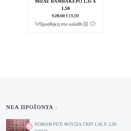
ΜΠΛΕ ΒΑΜΒΑΚΕΡΟ 1,35 Χ
1,50
Original
Η
€
28,00
€
19,00
price
τρέχουσα
Προσθήκη στο καλάθι
was:
τιμή
€28,00.
είναι:
€19,00.
ΝΈΑ ΠΡΟΪΌΝΤΑ
ΡΟΜΑΝ ΡΙΓΕ ΦΟΥΞΙΑ ΓΚΡΙ 1,45 Χ 2,50