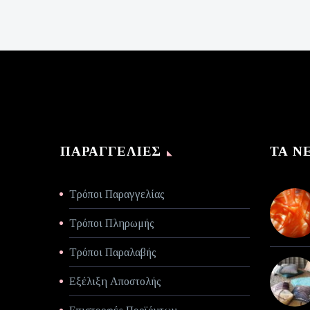
was:
τρέχουσα
€140,00.
τιμή
είναι:
€70,00.
ΠΑΡΑΓΓΕΛΊΕΣ
ΤΑ Ν
Τρόποι Παραγγελίας
Τρόποι Πληρωμής
Τρόποι Παραλαβής
Εξέλιξη Αποστολής