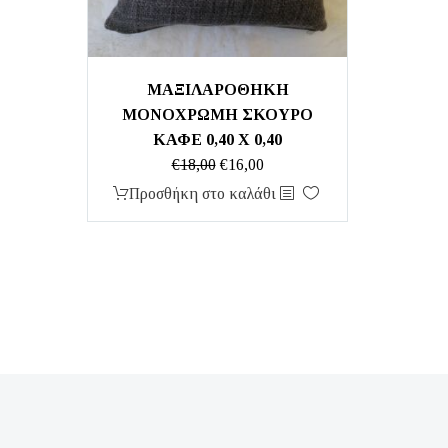
ΜΑΞΙΛΑΡΟΘΗΚΗ
ΜΟΝΟΧΡΩΜΗ ΣΚΟΥΡΟ
ΚΑΦΕ 0,40 Χ 0,40
Original
Η
€
18,00
€
16,00
price
τρέχουσα
Προσθήκη στο καλάθι
was:
τιμή
€18,00.
είναι:
€16,00.