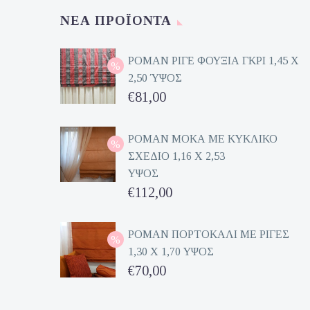
ΝΈΑ ΠΡΟΪΌΝΤΑ
ΡΟΜΑΝ ΡΙΓΕ ΦΟΥΞΙΑ ΓΚΡΙ 1,45 Χ
2,50 ΎΨΟΣ
Original
€
81,00
price
Η
was:
τρέχουσα
ΡΟΜΑΝ ΜΟΚΑ ΜΕ ΚΥΚΛΙΚΟ
ΣΧΕΔΙΟ 1,16 Χ 2,53
€162,00.
τιμή
ΥΨΟΣ
είναι:
Original
€
112,00
€81,00.
price
Η
was:
τρέχουσα
ΡΟΜΑΝ ΠΟΡΤΟΚΑΛΙ ΜΕ ΡΙΓΕΣ
1,30 Χ 1,70 ΥΨΟΣ
€224,00.
τιμή
Original
€
70,00
είναι:
price
Η
€112,00.