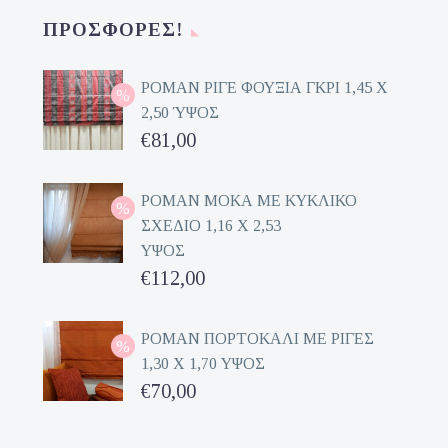
ΠΡΟΣΦΟΡΈΣ!
ΡΟΜΑΝ ΡΙΓΕ ΦΟΥΞΙΑ ΓΚΡΙ 1,45 Χ
2,50 ΎΨΟΣ
Original
€
81,00
price
Η
was:
τρέχουσα
ΡΟΜΑΝ ΜΟΚΑ ΜΕ ΚΥΚΛΙΚΟ
ΣΧΕΔΙΟ 1,16 Χ 2,53
€162,00.
τιμή
ΥΨΟΣ
είναι:
Original
€
112,00
€81,00.
price
Η
was:
τρέχουσα
ΡΟΜΑΝ ΠΟΡΤΟΚΑΛΙ ΜΕ ΡΙΓΕΣ
1,30 Χ 1,70 ΥΨΟΣ
€224,00.
τιμή
Original
€
70,00
είναι:
price
Η
€112,00.