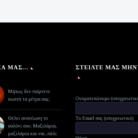
was:
τρέχουσα
€140,00.
τιμή
είναι:
€70,00.
ΈΑ ΜΑΣ…
ΣΤΕΊΛΤΕ ΜΑΣ ΜΉ
Μήπως δεν παίρνετε
Ονοματεπώνυμο (υποχρεωτικ
σωστά τα μέτρα σας;
Θέλει ανανέωση το
Το Email σας (υποχρεωτικό)
σαλόνι σου; Μαξιλάρια,
μαξιλάρια και ναι...πάλι
Θέμα