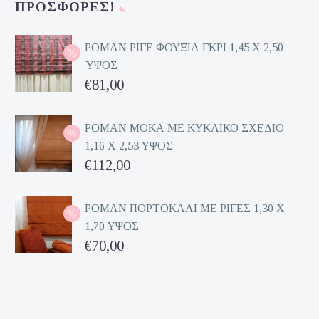
ΠΡΟΣΦΟΡΈΣ!
είναι:
€70,00.
ΡΟΜΑΝ ΡΙΓΕ ΦΟΥΞΙΑ ΓΚΡΙ 1,45 Χ 2,50
ΎΨΟΣ
Original
€
81,00
price
Η
was:
τρέχουσα
ΡΟΜΑΝ ΜΟΚΑ ΜΕ ΚΥΚΛΙΚΟ ΣΧΕΔΙΟ
1,16 Χ 2,53 ΥΨΟΣ
€162,00.
τιμή
Original
€
112,00
είναι:
price
Η
€81,00.
was:
τρέχουσα
ΡΟΜΑΝ ΠΟΡΤΟΚΑΛΙ ΜΕ ΡΙΓΕΣ 1,30 Χ
1,70 ΥΨΟΣ
€224,00.
τιμή
Original
€
70,00
είναι:
price
Η
€112,00.
was:
τρέχουσα
€140,00.
τιμή