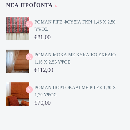
ΝΈΑ ΠΡΟΪΌΝΤΑ
ΡΟΜΑΝ ΡΙΓΕ ΦΟΥΞΙΑ ΓΚΡΙ 1,45 Χ 2,50
ΎΨΟΣ
Original
€
81,00
price
Η
was:
τρέχουσα
ΡΟΜΑΝ ΜΟΚΑ ΜΕ ΚΥΚΛΙΚΟ ΣΧΕΔΙΟ
1,16 Χ 2,53 ΥΨΟΣ
€162,00.
τιμή
Original
€
112,00
είναι:
price
Η
€81,00.
was:
τρέχουσα
ΡΟΜΑΝ ΠΟΡΤΟΚΑΛΙ ΜΕ ΡΙΓΕΣ 1,30 Χ
1,70 ΥΨΟΣ
€224,00.
τιμή
Original
€
70,00
είναι:
price
Η
€112,00.
was:
τρέχουσα
€140,00.
τιμή