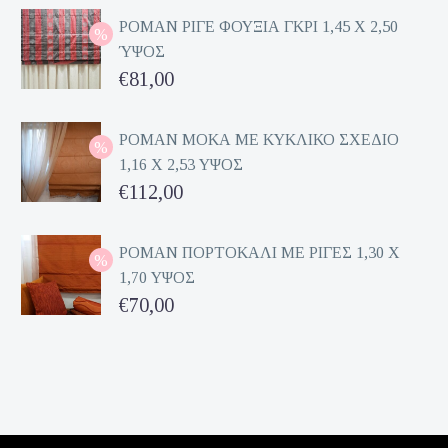
€70,00.
ΡΟΜΑΝ ΡΙΓΕ ΦΟΥΞΙΑ ΓΚΡΙ 1,45 Χ 2,50
ΎΨΟΣ
Original
€
81,00
price
Η
was:
τρέχουσα
ΡΟΜΑΝ ΜΟΚΑ ΜΕ ΚΥΚΛΙΚΟ ΣΧΕΔΙΟ
1,16 Χ 2,53 ΥΨΟΣ
€162,00.
τιμή
Original
€
112,00
είναι:
price
Η
€81,00.
was:
τρέχουσα
ΡΟΜΑΝ ΠΟΡΤΟΚΑΛΙ ΜΕ ΡΙΓΕΣ 1,30 Χ
1,70 ΥΨΟΣ
€224,00.
τιμή
Original
€
70,00
είναι:
price
Η
€112,00.
was:
τρέχουσα
€140,00.
τιμή
είναι: