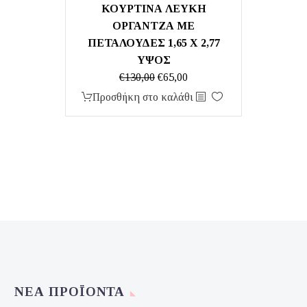
ΚΟΥΡΤΙΝΑ ΛΕΥΚΗ
ΟΡΓΑΝΤΖΑ ΜΕ
ΠΕΤΑΛΟΥΔΕΣ 1,65 Χ 2,77
ΥΨΟΣ
Original
Η
€
130,00
€
65,00
price
τρέχουσα
Προσθήκη στο καλάθι
was:
τιμή
€130,00.
είναι:
€65,00.
ΝΈΑ ΠΡΟΪΌΝΤΑ