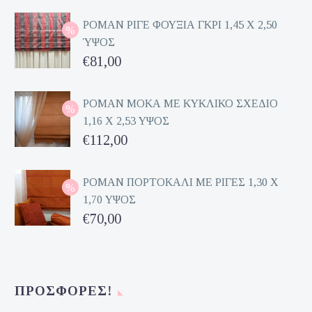
ΡΟΜΑΝ ΡΙΓΕ ΦΟΥΞΙΑ ΓΚΡΙ 1,45 Χ 2,50
ΎΨΟΣ
Original
€
81,00
price
Η
was:
τρέχουσα
ΡΟΜΑΝ ΜΟΚΑ ΜΕ ΚΥΚΛΙΚΟ ΣΧΕΔΙΟ
1,16 Χ 2,53 ΥΨΟΣ
€162,00.
τιμή
Original
€
112,00
είναι:
price
Η
€81,00.
was:
τρέχουσα
ΡΟΜΑΝ ΠΟΡΤΟΚΑΛΙ ΜΕ ΡΙΓΕΣ 1,30 Χ
1,70 ΥΨΟΣ
€224,00.
τιμή
Original
€
70,00
είναι:
price
Η
€112,00.
was:
τρέχουσα
€140,00.
τιμή
ΠΡΟΣΦΟΡΈΣ!
είναι: