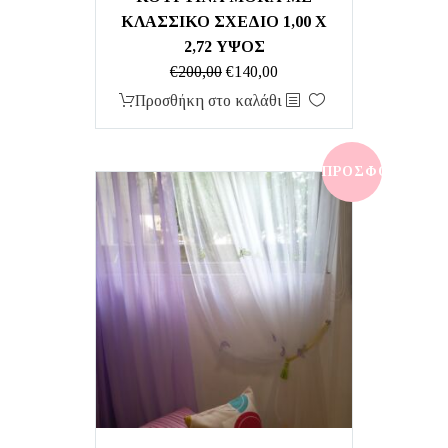
ΚΛΑΣΣΙΚΟ ΣΧΕΔΙΟ 1,00 X
2,72 ΥΨΟΣ
Original
Η
€
200,00
€
140,00
price
τρέχουσα
Προσθήκη στο καλάθι
was:
τιμή
€200,00.
είναι:
€140,00.
ΠΡΟΣΦΟΡΆ!