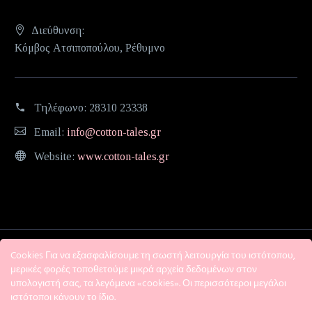
Διεύθυνση:
Κόμβος Ατσιποπούλου, Ρέθυμνο
Τηλέφωνο:
28310 23338
Email:
info@cotton-tales.gr
Website:
www.cotton-tales.gr
Cookies Για να εξασφαλίσουμε τη σωστή λειτουργία του ιστότοπου,
μερικές φορές τοποθετούμε μικρά αρχεία δεδομένων στον
υπολογιστή σας, τα λεγόμενα «cookies». Οι περισσότεροι μεγάλοι
ιστότοποι κάνουν το ίδιο.