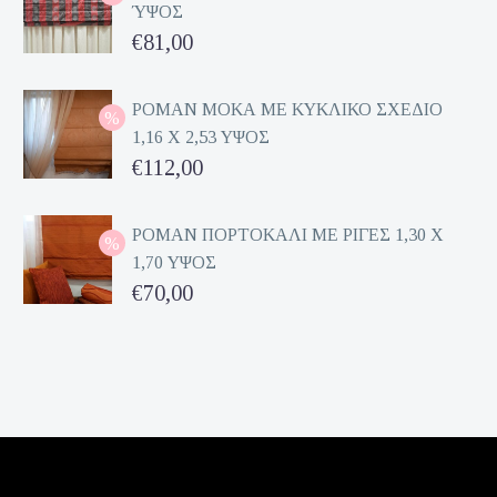
ΎΨΟΣ
Original
€
81,00
price
Η
was:
τρέχουσα
ΡΟΜΑΝ ΜΟΚΑ ΜΕ ΚΥΚΛΙΚΟ ΣΧΕΔΙΟ
1,16 Χ 2,53 ΥΨΟΣ
€162,00.
τιμή
Original
€
112,00
είναι:
price
Η
€81,00.
was:
τρέχουσα
ΡΟΜΑΝ ΠΟΡΤΟΚΑΛΙ ΜΕ ΡΙΓΕΣ 1,30 Χ
1,70 ΥΨΟΣ
€224,00.
τιμή
Original
€
70,00
είναι:
price
Η
€112,00.
was:
τρέχουσα
€140,00.
τιμή
είναι:
€70,00.