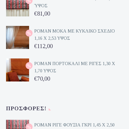
ΎΨΟΣ
Original
€
81,00
price
Η
was:
τρέχουσα
ΡΟΜΑΝ ΜΟΚΑ ΜΕ ΚΥΚΛΙΚΟ ΣΧΕΔΙΟ
1,16 Χ 2,53 ΥΨΟΣ
€162,00.
τιμή
Original
€
112,00
είναι:
price
Η
€81,00.
was:
τρέχουσα
ΡΟΜΑΝ ΠΟΡΤΟΚΑΛΙ ΜΕ ΡΙΓΕΣ 1,30 Χ
1,70 ΥΨΟΣ
€224,00.
τιμή
Original
€
70,00
είναι:
price
Η
€112,00.
was:
τρέχουσα
€140,00.
τιμή
ΠΡΟΣΦΟΡΈΣ!
είναι:
€70,00.
ΡΟΜΑΝ ΡΙΓΕ ΦΟΥΞΙΑ ΓΚΡΙ 1,45 Χ 2,50