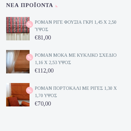
ΝΈΑ ΠΡΟΪΌΝΤΑ
ΡΟΜΑΝ ΡΙΓΕ ΦΟΥΞΙΑ ΓΚΡΙ 1,45 Χ 2,50
ΎΨΟΣ
Original
€
81,00
price
Η
was:
τρέχουσα
ΡΟΜΑΝ ΜΟΚΑ ΜΕ ΚΥΚΛΙΚΟ ΣΧΕΔΙΟ
1,16 Χ 2,53 ΥΨΟΣ
€162,00.
τιμή
Original
€
112,00
είναι:
price
Η
€81,00.
was:
τρέχουσα
ΡΟΜΑΝ ΠΟΡΤΟΚΑΛΙ ΜΕ ΡΙΓΕΣ 1,30 Χ
1,70 ΥΨΟΣ
€224,00.
τιμή
Original
€
70,00
είναι:
price
Η
€112,00.
was:
τρέχουσα
€140,00.
τιμή