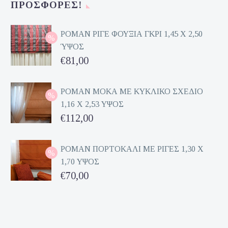
ΠΡΟΣΦΟΡΈΣ!
είναι:
€70,00.
ΡΟΜΑΝ ΡΙΓΕ ΦΟΥΞΙΑ ΓΚΡΙ 1,45 Χ 2,50
ΎΨΟΣ
Original
€
81,00
price
Η
was:
τρέχουσα
ΡΟΜΑΝ ΜΟΚΑ ΜΕ ΚΥΚΛΙΚΟ ΣΧΕΔΙΟ
1,16 Χ 2,53 ΥΨΟΣ
€162,00.
τιμή
Original
€
112,00
είναι:
price
Η
€81,00.
was:
τρέχουσα
ΡΟΜΑΝ ΠΟΡΤΟΚΑΛΙ ΜΕ ΡΙΓΕΣ 1,30 Χ
1,70 ΥΨΟΣ
€224,00.
τιμή
Original
€
70,00
είναι:
price
Η
€112,00.
was:
τρέχουσα
€140,00.
τιμή