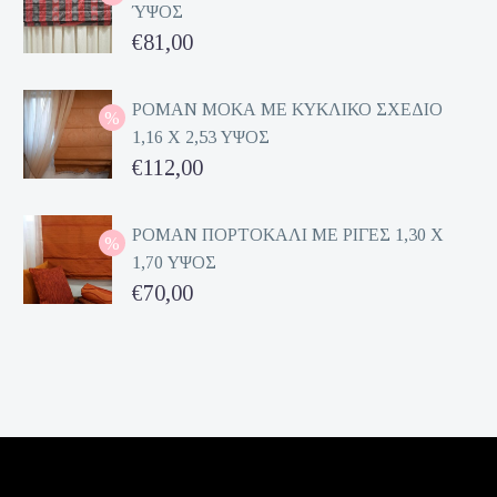
ΎΨΟΣ
Original
€
81,00
price
Η
was:
τρέχουσα
ΡΟΜΑΝ ΜΟΚΑ ΜΕ ΚΥΚΛΙΚΟ ΣΧΕΔΙΟ
1,16 Χ 2,53 ΥΨΟΣ
€162,00.
τιμή
Original
€
112,00
είναι:
price
Η
€81,00.
was:
τρέχουσα
ΡΟΜΑΝ ΠΟΡΤΟΚΑΛΙ ΜΕ ΡΙΓΕΣ 1,30 Χ
1,70 ΥΨΟΣ
€224,00.
τιμή
Original
€
70,00
είναι:
price
Η
€112,00.
was:
τρέχουσα
€140,00.
τιμή
είναι:
€70,00.