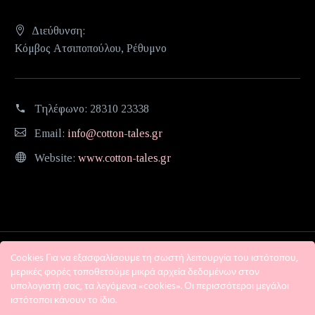
Διεύθυνση:
Κόμβος Ατσιποπούλου, Ρέθυμνο
Τηλέφωνο:
28310 23338
Email:
info@cotton-tales.gr
Website:
www.cotton-tales.gr
Cookies Για να εξασφαλίσουμε τη σωστή λειτουργία του ιστότοπου,
μερικές φορές τοποθετούμε μικρά αρχεία δεδομένων στον
υπολογιστή σας, τα λεγόμενα «cookies». Οι περισσότεροι μεγάλοι
ιστότοποι κάνουν το ίδιο.