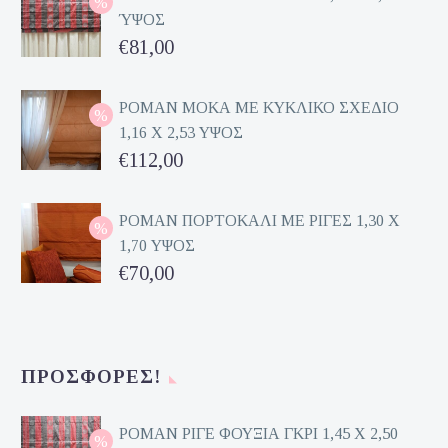
ΎΨΟΣ
Original
€
81,00
price
Η
was:
τρέχουσα
ΡΟΜΑΝ ΜΟΚΑ ΜΕ ΚΥΚΛΙΚΟ ΣΧΕΔΙΟ
1,16 Χ 2,53 ΥΨΟΣ
€162,00.
τιμή
Original
€
112,00
είναι:
price
Η
€81,00.
was:
τρέχουσα
ΡΟΜΑΝ ΠΟΡΤΟΚΑΛΙ ΜΕ ΡΙΓΕΣ 1,30 Χ
1,70 ΥΨΟΣ
€224,00.
τιμή
Original
€
70,00
είναι:
price
Η
€112,00.
was:
τρέχουσα
€140,00.
τιμή
ΠΡΟΣΦΟΡΈΣ!
είναι:
€70,00.
ΡΟΜΑΝ ΡΙΓΕ ΦΟΥΞΙΑ ΓΚΡΙ 1,45 Χ 2,50