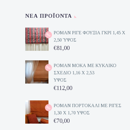
ΝΈΑ ΠΡΟΪΌΝΤΑ
ΡΟΜΑΝ ΡΙΓΕ ΦΟΥΞΙΑ ΓΚΡΙ 1,45 Χ
2,50 ΎΨΟΣ
Original
€
81,00
price
Η
was:
τρέχουσα
ΡΟΜΑΝ ΜΟΚΑ ΜΕ ΚΥΚΛΙΚΟ
ΣΧΕΔΙΟ 1,16 Χ 2,53
€162,00.
τιμή
ΥΨΟΣ
είναι:
Original
€
112,00
€81,00.
price
Η
was:
τρέχουσα
ΡΟΜΑΝ ΠΟΡΤΟΚΑΛΙ ΜΕ ΡΙΓΕΣ
1,30 Χ 1,70 ΥΨΟΣ
€224,00.
τιμή
Original
€
70,00
είναι:
price
Η