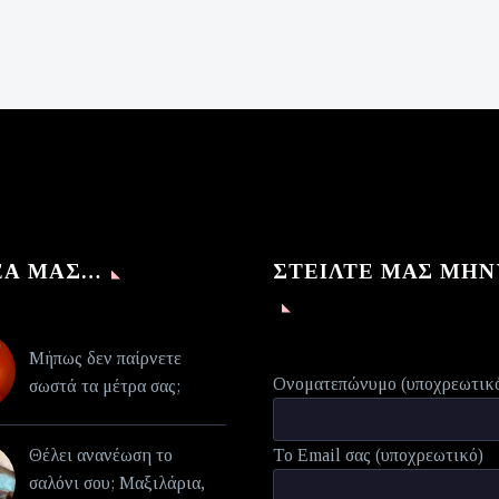
€112,00.
was:
τρέχουσα
€140,00.
τιμή
είναι:
€70,00.
ΈΑ ΜΑΣ…
ΣΤΕΊΛΤΕ ΜΑΣ ΜΉ
Μήπως δεν παίρνετε
Ονοματεπώνυμο (υποχρεωτικ
σωστά τα μέτρα σας;
Θέλει ανανέωση το
Το Email σας (υποχρεωτικό)
σαλόνι σου; Μαξιλάρια,