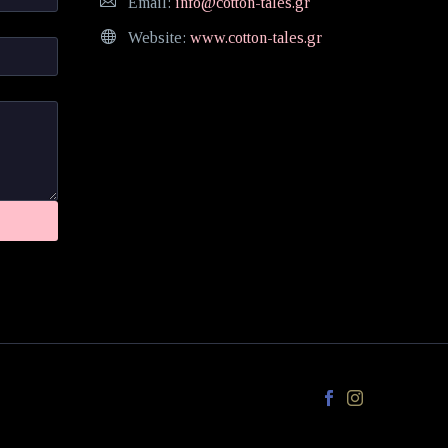
Email:
info@cotton-tales.gr
Website:
www.cotton-tales.gr