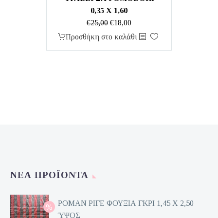
0,35 Χ 1,60
Original
Η
€
25,00
€
18,00
price
τρέχουσα
Προσθήκη στο καλάθι
was:
τιμή
€25,00.
είναι:
€18,00.
ΝΈΑ ΠΡΟΪΌΝΤΑ
ΡΟΜΑΝ ΡΙΓΕ ΦΟΥΞΙΑ ΓΚΡΙ 1,45 Χ 2,50
ΎΨΟΣ