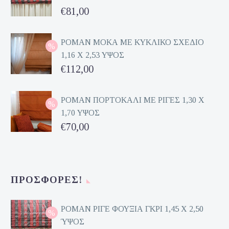
Original
€
81,00
price
Η
was:
τρέχουσα
ΡΟΜΑΝ ΜΟΚΑ ΜΕ ΚΥΚΛΙΚΟ ΣΧΕΔΙΟ
1,16 Χ 2,53 ΥΨΟΣ
€162,00.
τιμή
Original
€
112,00
είναι:
price
Η
€81,00.
was:
τρέχουσα
ΡΟΜΑΝ ΠΟΡΤΟΚΑΛΙ ΜΕ ΡΙΓΕΣ 1,30 Χ
1,70 ΥΨΟΣ
€224,00.
τιμή
Original
€
70,00
είναι:
price
Η
€112,00.
was:
τρέχουσα
€140,00.
τιμή
ΠΡΟΣΦΟΡΈΣ!
είναι:
€70,00.
ΡΟΜΑΝ ΡΙΓΕ ΦΟΥΞΙΑ ΓΚΡΙ 1,45 Χ 2,50
ΎΨΟΣ