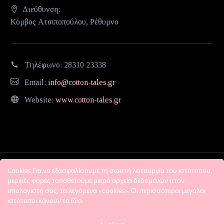
Διεύθυνση:
Κόμβος Ατσιποπούλου, Ρέθυμνο
Τηλέφωνο:
28310 23338
Email:
info@cotton-tales.gr
Website:
www.cotton-tales.gr
Cookies Για να εξασφαλίσουμε τη σωστή λειτουργία του ιστότοπου,
μερικές φορές τοποθετούμε μικρά αρχεία δεδομένων στον
υπολογιστή σας, τα λεγόμενα «cookies». Οι περισσότεροι μεγάλοι
ιστότοποι κάνουν το ίδιο.
Η εταιρεία
Όροι χρήσης
Πολιτική Απορρήτου