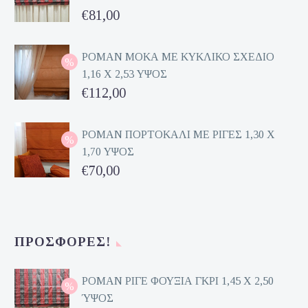
Original
€
81,00
price
Η
was:
τρέχουσα
ΡΟΜΑΝ ΜΟΚΑ ΜΕ ΚΥΚΛΙΚΟ ΣΧΕΔΙΟ
1,16 Χ 2,53 ΥΨΟΣ
€162,00.
τιμή
Original
€
112,00
είναι:
price
Η
€81,00.
was:
τρέχουσα
ΡΟΜΑΝ ΠΟΡΤΟΚΑΛΙ ΜΕ ΡΙΓΕΣ 1,30 Χ
1,70 ΥΨΟΣ
€224,00.
τιμή
Original
€
70,00
είναι:
price
Η
€112,00.
was:
τρέχουσα
€140,00.
τιμή
ΠΡΟΣΦΟΡΈΣ!
είναι:
€70,00.
ΡΟΜΑΝ ΡΙΓΕ ΦΟΥΞΙΑ ΓΚΡΙ 1,45 Χ 2,50
ΎΨΟΣ