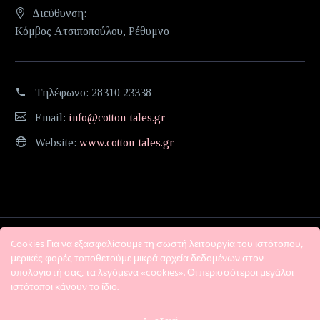
Διεύθυνση:
Κόμβος Ατσιποπούλου, Ρέθυμνο
Τηλέφωνο:
28310 23338
Email:
info@cotton-tales.gr
Website:
www.cotton-tales.gr
Cookies Για να εξασφαλίσουμε τη σωστή λειτουργία του ιστότοπου,
μερικές φορές τοποθετούμε μικρά αρχεία δεδομένων στον
υπολογιστή σας, τα λεγόμενα «cookies». Οι περισσότεροι μεγάλοι
ιστότοποι κάνουν το ίδιο.
Η εταιρεία
Όροι χρήσης
Πολιτική Απορρήτου