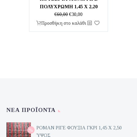
ΠΟΛΥΧΡΩΜΗ 1,45 Χ 2,20
Original
Η
€
60,00
€
30,00
price
τρέχουσα
Προσθήκη στο καλάθι
was:
τιμή
€60,00.
είναι:
€30,00.
ΝΈΑ ΠΡΟΪΌΝΤΑ
ΡΟΜΑΝ ΡΙΓΕ ΦΟΥΞΙΑ ΓΚΡΙ 1,45 Χ 2,50
ΎΨΟΣ