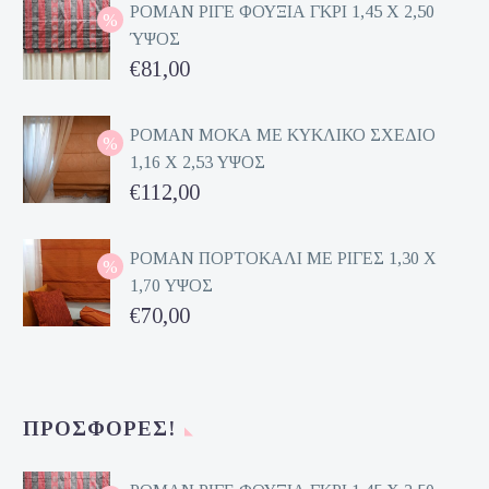
ΡΟΜΑΝ ΡΙΓΕ ΦΟΥΞΙΑ ΓΚΡΙ 1,45 Χ 2,50
ΎΨΟΣ
Original
€
81,00
price
Η
was:
τρέχουσα
ΡΟΜΑΝ ΜΟΚΑ ΜΕ ΚΥΚΛΙΚΟ ΣΧΕΔΙΟ
1,16 Χ 2,53 ΥΨΟΣ
€162,00.
τιμή
Original
€
112,00
είναι:
price
Η
€81,00.
was:
τρέχουσα
ΡΟΜΑΝ ΠΟΡΤΟΚΑΛΙ ΜΕ ΡΙΓΕΣ 1,30 Χ
1,70 ΥΨΟΣ
€224,00.
τιμή
Original
€
70,00
είναι:
price
Η
€112,00.
was:
τρέχουσα
€140,00.
τιμή
ΠΡΟΣΦΟΡΈΣ!
είναι:
€70,00.