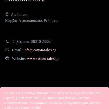
Διεύθυνση:
Κόμβος Ατσιποπούλου, Ρέθυμνο
Τηλέφωνο:
28310 23338
Email:
info@cotton-tales.gr
Website:
www.cotton-tales.gr
Cookies Για να εξασφαλίσουμε τη σωστή λειτουργία του ιστότοπου,
μερικές φορές τοποθετούμε μικρά αρχεία δεδομένων στον
υπολογιστή σας, τα λεγόμενα «cookies». Οι περισσότεροι μεγάλοι
ιστότοποι κάνουν το ίδιο.