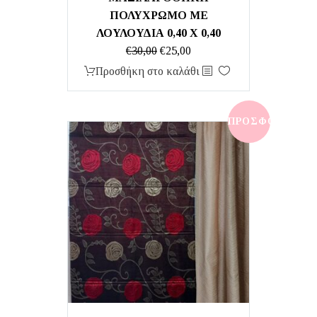
ΠΟΛΥΧΡΩΜΟ ΜΕ
ΛΟΥΛΟΥΔΙΑ 0,40 Χ 0,40
Original
Η
€
30,00
€
25,00
price
τρέχουσα
Προσθήκη στο καλάθι
was:
τιμή
€30,00.
είναι:
€25,00.
ΠΡΟΣΦΟΡΆ!