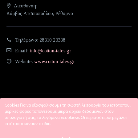
Διεύθυνση:
Κόμβος Ατσιποπούλου, Ρέθυμνο
Τηλέφωνο:
28310 23338
Email:
info@cotton-tales.gr
Website:
www.cotton-tales.gr
Cookies Για να εξασφαλίσουμε τη σωστή λειτουργία του ιστότοπου,
μερικές φορές τοποθετούμε μικρά αρχεία δεδομένων στον
υπολογιστή σας, τα λεγόμενα «cookies». Οι περισσότεροι μεγάλοι
ιστότοποι κάνουν το ίδιο.
Η εταιρεία
Όροι χρήσης
Πολιτική Απορρήτου