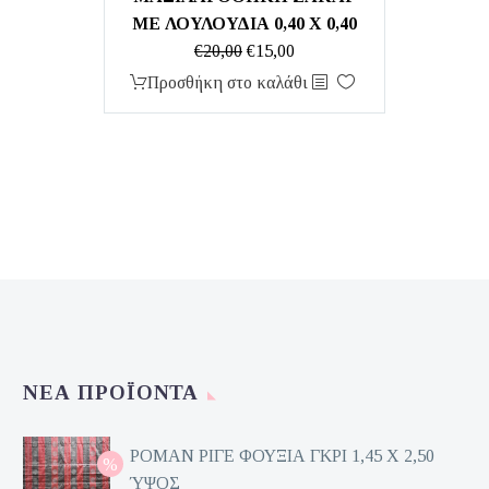
ΜΕ ΛΟΥΛΟΥΔΙΑ 0,40 Χ 0,40
Original
Η
€
20,00
€
15,00
price
τρέχουσα
Προσθήκη στο καλάθι
was:
τιμή
€20,00.
είναι:
€15,00.
ΝΈΑ ΠΡΟΪΌΝΤΑ
ΡΟΜΑΝ ΡΙΓΕ ΦΟΥΞΙΑ ΓΚΡΙ 1,45 Χ 2,50
ΎΨΟΣ