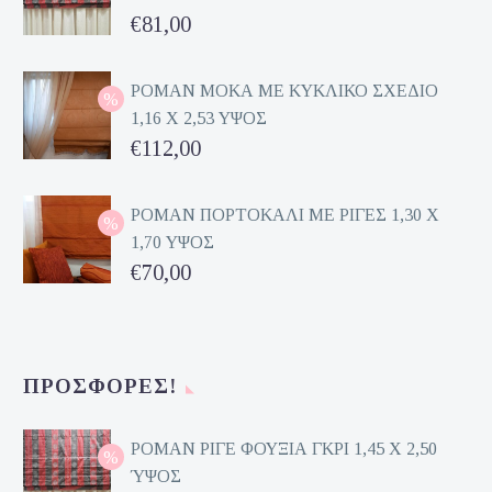
Original
€
81,00
price
Η
was:
τρέχουσα
ΡΟΜΑΝ ΜΟΚΑ ΜΕ ΚΥΚΛΙΚΟ ΣΧΕΔΙΟ
1,16 Χ 2,53 ΥΨΟΣ
€162,00.
τιμή
Original
€
112,00
είναι:
price
Η
€81,00.
was:
τρέχουσα
ΡΟΜΑΝ ΠΟΡΤΟΚΑΛΙ ΜΕ ΡΙΓΕΣ 1,30 Χ
1,70 ΥΨΟΣ
€224,00.
τιμή
Original
€
70,00
είναι:
price
Η
€112,00.
was:
τρέχουσα
€140,00.
τιμή
ΠΡΟΣΦΟΡΈΣ!
είναι:
€70,00.
ΡΟΜΑΝ ΡΙΓΕ ΦΟΥΞΙΑ ΓΚΡΙ 1,45 Χ 2,50
ΎΨΟΣ