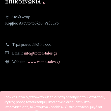
ΕΠΙΚΟΙΝΩΝΊΑ
Διεύθυνση:
Κόμβος Ατσιποπούλου, Ρέθυμνο
Τηλέφωνο:
28310 23338
Email:
info@cotton-tales.gr
Website:
www.cotton-tales.gr
Cookies Για να εξασφαλίσουμε τη σωστή λειτουργία του ιστότοπου,
μερικές φορές τοποθετούμε μικρά αρχεία δεδομένων στον
υπολογιστή σας, τα λεγόμενα «cookies». Οι περισσότεροι μεγάλοι