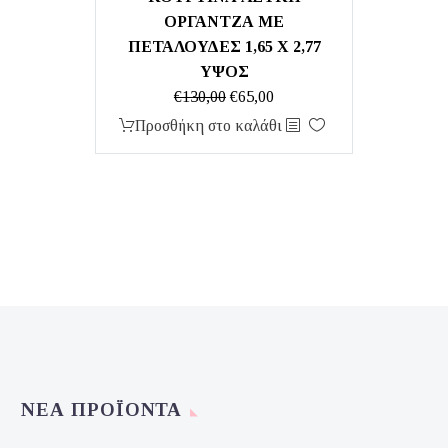
ΟΡΓΑΝΤΖΑ ΜΕ
ΠΕΤΑΛΟΥΔΕΣ 1,65 Χ 2,77
ΥΨΟΣ
Original
Η
€
130,00
€
65,00
price
τρέχουσα
Προσθήκη στο καλάθι
was:
τιμή
€130,00.
είναι:
€65,00.
ΝΈΑ ΠΡΟΪΌΝΤΑ