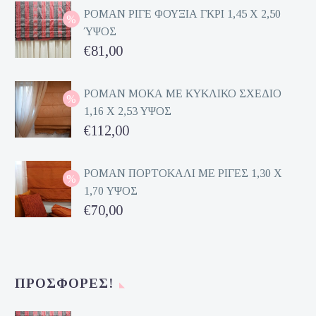
ΡΟΜΑΝ ΡΙΓΕ ΦΟΥΞΙΑ ΓΚΡΙ 1,45 Χ 2,50
ΎΨΟΣ
Original
€
81,00
price
Η
was:
τρέχουσα
ΡΟΜΑΝ ΜΟΚΑ ΜΕ ΚΥΚΛΙΚΟ ΣΧΕΔΙΟ
1,16 Χ 2,53 ΥΨΟΣ
€162,00.
τιμή
Original
€
112,00
είναι:
price
Η
€81,00.
was:
τρέχουσα
ΡΟΜΑΝ ΠΟΡΤΟΚΑΛΙ ΜΕ ΡΙΓΕΣ 1,30 Χ
1,70 ΥΨΟΣ
€224,00.
τιμή
Original
€
70,00
είναι:
price
Η
€112,00.
was:
τρέχουσα
€140,00.
τιμή
ΠΡΟΣΦΟΡΈΣ!
είναι:
€70,00.