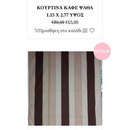
ΚΟΥΡΤΙΝΑ ΚΑΦΕ ΨΑΘΑ
1,15 Χ 2,77 ΥΨΟΣ
Original
Η
€
80,00
€
65,00
price
τρέχουσα
Προσθήκη στο καλάθι
was:
τιμή
€80,00.
είναι:
€65,00.
ΠΡΟΣΦΟΡΆ!