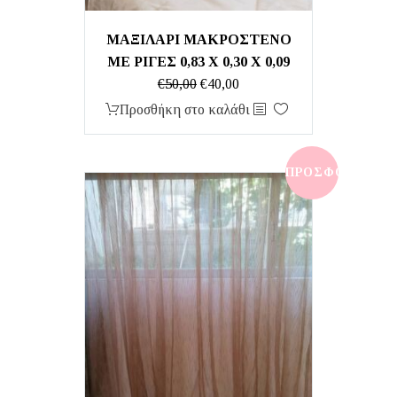
ΜΑΞΙΛΑΡΙ ΜΑΚΡΟΣΤΕΝΟ
ΜΕ ΡΙΓΕΣ 0,83 Χ 0,30 Χ 0,09
Original
Η
€
50,00
€
40,00
price
τρέχουσα
Προσθήκη στο καλάθι
was:
τιμή
€50,00.
είναι:
€40,00.
ΠΡΟΣΦΟΡΆ!