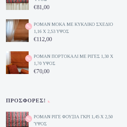
Original
€
81,00
price
Η
was:
τρέχουσα
ΡΟΜΑΝ ΜΟΚΑ ΜΕ ΚΥΚΛΙΚΟ ΣΧΕΔΙΟ
1,16 Χ 2,53 ΥΨΟΣ
€162,00.
τιμή
Original
€
112,00
είναι:
price
Η
€81,00.
was:
τρέχουσα
ΡΟΜΑΝ ΠΟΡΤΟΚΑΛΙ ΜΕ ΡΙΓΕΣ 1,30 Χ
1,70 ΥΨΟΣ
€224,00.
τιμή
Original
€
70,00
είναι:
price
Η
€112,00.
was:
τρέχουσα
€140,00.
τιμή
ΠΡΟΣΦΟΡΈΣ!
είναι:
€70,00.
ΡΟΜΑΝ ΡΙΓΕ ΦΟΥΞΙΑ ΓΚΡΙ 1,45 Χ 2,50
ΎΨΟΣ