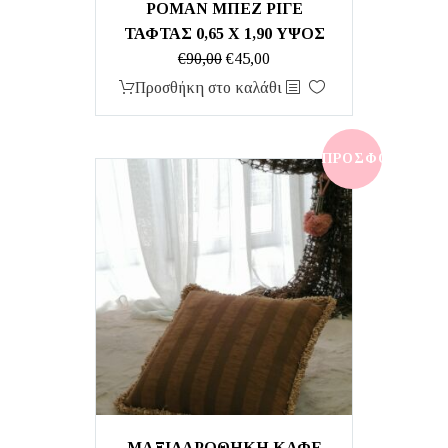
ΡΟΜΑΝ ΜΠΕΖ ΡΙΓΕ
ΤΑΦΤΑΣ 0,65 Χ 1,90 ΥΨΟΣ
Original
Η
€
90,00
€
45,00
price
τρέχουσα
Προσθήκη στο καλάθι
was:
τιμή
€90,00.
είναι:
€45,00.
ΠΡΟΣΦΟΡΆ!
ΜΑΞΙΛΑΡΟΘΗΚΗ ΚΑΦΕ