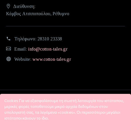
Διεύθυνση:
Κόμβος Ατσιποπούλου, Ρέθυμνο
Τηλέφωνο:
28310 23338
Email:
info@cotton-tales.gr
Website:
www.cotton-tales.gr
Cookies Για να εξασφαλίσουμε τη σωστή λειτουργία του ιστότοπου,
μερικές φορές τοποθετούμε μικρά αρχεία δεδομένων στον
υπολογιστή σας, τα λεγόμενα «cookies». Οι περισσότεροι μεγάλοι
ιστότοποι κάνουν το ίδιο.
Η εταιρεία
Όροι χρήσης
Πολιτική Απορρήτου