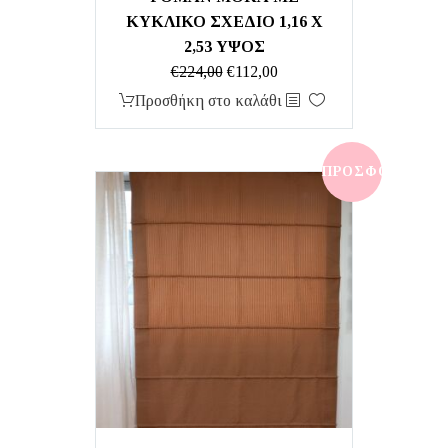
ΚΥΚΛΙΚΟ ΣΧΕΔΙΟ 1,16 Χ
2,53 ΥΨΟΣ
Original
Η
€
224,00
€
112,00
price
τρέχουσα
Προσθήκη στο καλάθι
was:
τιμή
€224,00.
είναι:
€112,00.
ΠΡΟΣΦΟΡΆ!