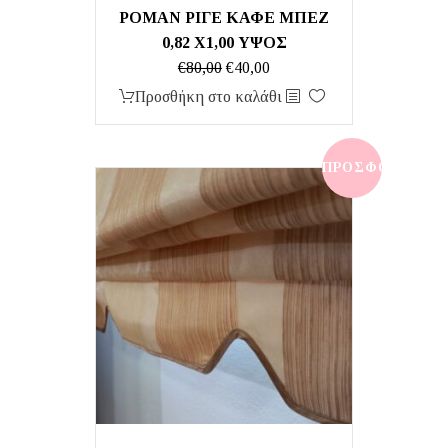
ΡΟΜΑΝ ΡΙΓΕ ΚΑΦΕ ΜΠΕΖ
0,82 Χ1,00 ΥΨΟΣ
Original
Η
€
80,00
€
40,00
price
τρέχουσα
Προσθήκη στο καλάθι
was:
τιμή
€80,00.
είναι:
€40,00.
ΠΡΟΣΦΟΡΆ!