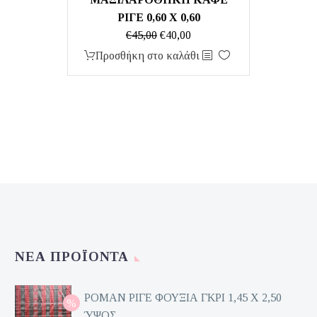
ΡΙΓΕ 0,60 X 0,60
Original
Η
€
45,00
€
40,00
price
τρέχουσα
Προσθήκη στο καλάθι
was:
τιμή
€45,00.
είναι:
€40,00.
ΝΈΑ ΠΡΟΪΌΝΤΑ
ΡΟΜΑΝ ΡΙΓΕ ΦΟΥΞΙΑ ΓΚΡΙ 1,45 Χ 2,50
ΎΨΟΣ