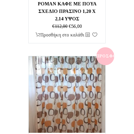
ΡΟΜΑΝ ΚΑΦΕ ΜΕ ΠΟΥΑ
ΣΧΕΔΙΟ ΠΡΑΣΙΝΟ 1,20 Χ
2,14 ΥΨΟΣ
Original
Η
€
112,00
€
56,00
price
τρέχουσα
Προσθήκη στο καλάθι
was:
τιμή
€112,00.
είναι:
€56,00.
ΠΡΟΣΦΟΡΆ!