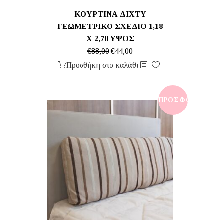
ΚΟΥΡΤΙΝΑ ΔΙΧΤΥ
ΓΕΩΜΕΤΡΙΚΟ ΣΧΕΔΙΟ 1,18
Χ 2,70 ΥΨΟΣ
Original
Η
€
88,00
€
44,00
price
τρέχουσα
Προσθήκη στο καλάθι
was:
τιμή
€88,00.
είναι:
€44,00.
ΠΡΟΣΦΟΡΆ!