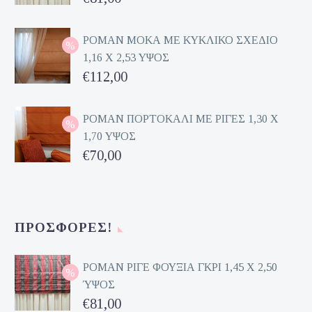
price
Η
was:
τρέχουσα
ΡΟΜΑΝ ΜΟΚΑ ΜΕ ΚΥΚΛΙΚΟ ΣΧΕΔΙΟ
1,16 Χ 2,53 ΥΨΟΣ
€162,00.
τιμή
Original
€
112,00
είναι:
price
Η
€81,00.
was:
τρέχουσα
ΡΟΜΑΝ ΠΟΡΤΟΚΑΛΙ ΜΕ ΡΙΓΕΣ 1,30 Χ
1,70 ΥΨΟΣ
€224,00.
τιμή
Original
€
70,00
είναι:
price
Η
€112,00.
was:
τρέχουσα
€140,00.
τιμή
ΠΡΟΣΦΟΡΈΣ!
είναι:
€70,00.
ΡΟΜΑΝ ΡΙΓΕ ΦΟΥΞΙΑ ΓΚΡΙ 1,45 Χ 2,50
ΎΨΟΣ
Original
€
81,00