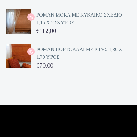
price
Η
was:
τρέχουσα
ΡΟΜΑΝ ΜΟΚΑ ΜΕ ΚΥΚΛΙΚΟ ΣΧΕΔΙΟ
1,16 Χ 2,53 ΥΨΟΣ
€162,00.
τιμή
Original
€
112,00
είναι:
price
Η
€81,00.
was:
τρέχουσα
ΡΟΜΑΝ ΠΟΡΤΟΚΑΛΙ ΜΕ ΡΙΓΕΣ 1,30 Χ
1,70 ΥΨΟΣ
€224,00.
τιμή
Original
€
70,00
είναι:
price
Η
€112,00.
was:
τρέχουσα
€140,00.
τιμή
είναι:
€70,00.