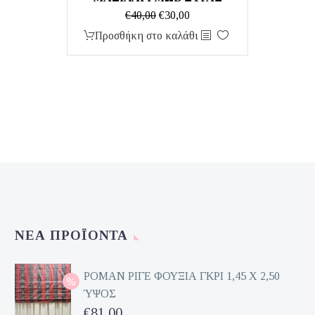
Original
Η
€
40,00
€
30,00
price
τρέχουσα
Προσθήκη στο καλάθι
was:
τιμή
€40,00.
είναι:
€30,00.
ΝΈΑ ΠΡΟΪΌΝΤΑ
ΡΟΜΑΝ ΡΙΓΕ ΦΟΥΞΙΑ ΓΚΡΙ 1,45 Χ 2,50
ΎΨΟΣ
Original
€
81,00