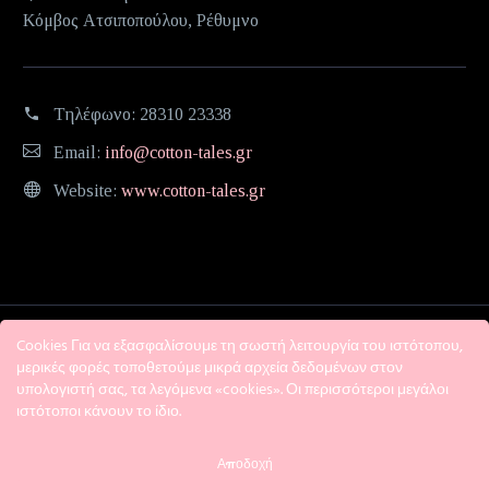
Κόμβος Ατσιποπούλου, Ρέθυμνο
Τηλέφωνο:
28310 23338
Email:
info@cotton-tales.gr
Website:
www.cotton-tales.gr
Cookies Για να εξασφαλίσουμε τη σωστή λειτουργία του ιστότοπου,
μερικές φορές τοποθετούμε μικρά αρχεία δεδομένων στον
υπολογιστή σας, τα λεγόμενα «cookies». Οι περισσότεροι μεγάλοι
ιστότοποι κάνουν το ίδιο.
Η εταιρεία
Όροι χρήσης
Πολιτική Απορρήτου
Αποδοχή