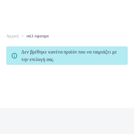
Αρχική
σιέλ ύφασμα
Δεν βρέθηκε κανένα προϊόν που να ταιριάζει με
την επιλογή σας.