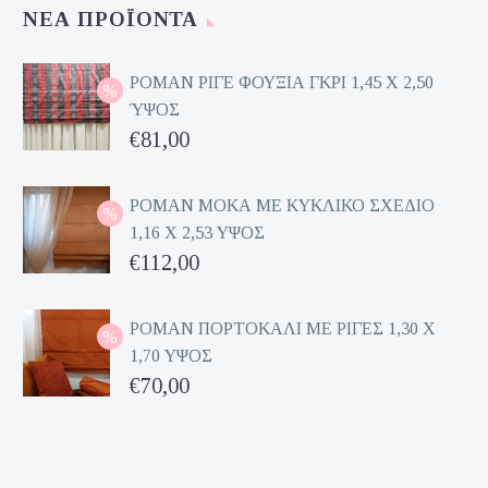
ΝΈΑ ΠΡΟΪΌΝΤΑ
ΡΟΜΑΝ ΡΙΓΕ ΦΟΥΞΙΑ ΓΚΡΙ 1,45 Χ 2,50
ΎΨΟΣ
Original
€
81,00
price
Η
was:
τρέχουσα
ΡΟΜΑΝ ΜΟΚΑ ΜΕ ΚΥΚΛΙΚΟ ΣΧΕΔΙΟ
1,16 Χ 2,53 ΥΨΟΣ
€162,00.
τιμή
Original
€
112,00
είναι:
price
Η
€81,00.
was:
τρέχουσα
ΡΟΜΑΝ ΠΟΡΤΟΚΑΛΙ ΜΕ ΡΙΓΕΣ 1,30 Χ
1,70 ΥΨΟΣ
€224,00.
τιμή
Original
€
70,00
είναι:
price
Η
€112,00.
was:
τρέχουσα
€140,00.
τιμή