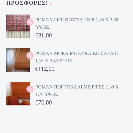
ΠΡΟΣΦΟΡΈΣ!
είναι:
€70,00.
ΡΟΜΑΝ ΡΙΓΕ ΦΟΥΞΙΑ ΓΚΡΙ 1,45 Χ 2,50
ΎΨΟΣ
Original
€
81,00
price
Η
was:
τρέχουσα
ΡΟΜΑΝ ΜΟΚΑ ΜΕ ΚΥΚΛΙΚΟ ΣΧΕΔΙΟ
1,16 Χ 2,53 ΥΨΟΣ
€162,00.
τιμή
Original
€
112,00
είναι:
price
Η
€81,00.
was:
τρέχουσα
ΡΟΜΑΝ ΠΟΡΤΟΚΑΛΙ ΜΕ ΡΙΓΕΣ 1,30 Χ
1,70 ΥΨΟΣ
€224,00.
τιμή
Original
€
70,00
είναι:
price
Η
€112,00.
was:
τρέχουσα
€140,00.
τιμή