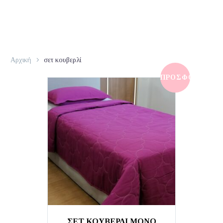
Αρχική
σετ κουβερλί
ΠΡΟΣΦΟΡΆ!
ΣΕΤ ΚΟΥΒΕΡΛΙ ΜΟΝΟ