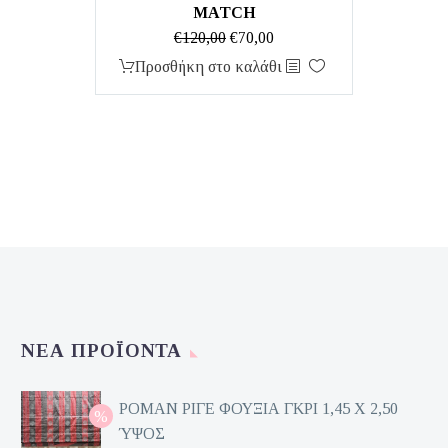
MATCH
Original
Η
€
120,00
€
70,00
price
τρέχουσα
Προσθήκη στο καλάθι
was:
τιμή
€120,00.
είναι:
€70,00.
ΝΈΑ ΠΡΟΪΌΝΤΑ
ΡΟΜΑΝ ΡΙΓΕ ΦΟΥΞΙΑ ΓΚΡΙ 1,45 Χ 2,50
ΎΨΟΣ