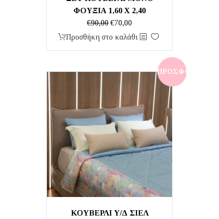
ΦΟΥΞΙΑ 1,60 Χ 2,40
Original
Η
€
90,00
€
70,00
price
τρέχουσα
Προσθήκη στο καλάθι
was:
τιμή
€90,00.
είναι:
€70,00.
ΠΡΟΣΦΟΡΆ!
ΚΟΥΒΕΡΛΙ Υ/Δ ΣΙΕΛ