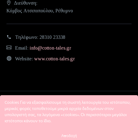
Διεύθυνση:
Κόμβος Ατσιποπούλου, Ρέθυμνο
Τηλέφωνο:
28310 23338
Email:
info@cotton-tales.gr
Website:
www.cotton-tales.gr
Cookies Για να εξασφαλίσουμε τη σωστή λειτουργία του ιστότοπου,
μερικές φορές τοποθετούμε μικρά αρχεία δεδομένων στον
υπολογιστή σας, τα λεγόμενα «cookies». Οι περισσότεροι μεγάλοι
ιστότοποι κάνουν το ίδιο.
Η εταιρεία
Όροι χρήσης
Πολιτική Απορρήτου
Αποδοχή