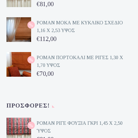
Original
€
81,00
price
Η
was:
τρέχουσα
ΡΟΜΑΝ ΜΟΚΑ ΜΕ ΚΥΚΛΙΚΟ ΣΧΕΔΙΟ
1,16 Χ 2,53 ΥΨΟΣ
€162,00.
τιμή
Original
€
112,00
είναι:
price
Η
€81,00.
was:
τρέχουσα
ΡΟΜΑΝ ΠΟΡΤΟΚΑΛΙ ΜΕ ΡΙΓΕΣ 1,30 Χ
1,70 ΥΨΟΣ
€224,00.
τιμή
Original
€
70,00
είναι:
price
Η
€112,00.
was:
τρέχουσα
€140,00.
τιμή
ΠΡΟΣΦΟΡΈΣ!
είναι:
€70,00.
ΡΟΜΑΝ ΡΙΓΕ ΦΟΥΞΙΑ ΓΚΡΙ 1,45 Χ 2,50
ΎΨΟΣ