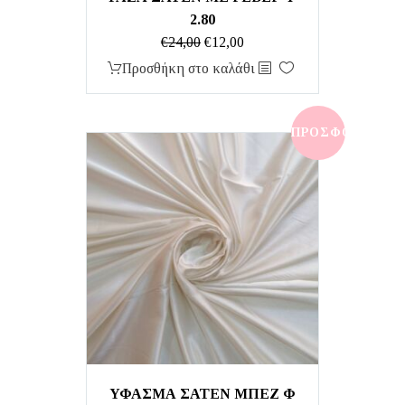
2.80
Original
Η
€
24,00
€
12,00
price
τρέχουσα
Προσθήκη στο καλάθι
was:
τιμή
€24,00.
είναι:
€12,00.
ΠΡΟΣΦΟΡΆ!
ΥΦΑΣΜΑ ΣΑΤΕΝ ΜΠΕΖ Φ