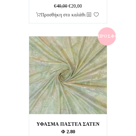
Original
Η
€
40,00
€
20,00
price
τρέχουσα
Προσθήκη στο καλάθι
was:
τιμή
€40,00.
είναι:
€20,00.
ΠΡΟΣΦΟΡΆ!
ΥΦΑΣΜΑ ΠΑΣΤΕΛ ΣΑΤΕΝ
Φ 2.80