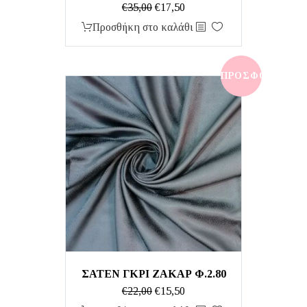
Original
Η
€
35,00
€
17,50
price
τρέχουσα
Προσθήκη στο καλάθι
was:
τιμή
€35,00.
είναι:
€17,50.
ΠΡΟΣΦΟΡΆ!
ΣΑΤΕΝ ΓΚΡΙ ΖΑΚΑΡ Φ.2.80
Original
Η
€
22,00
€
15,50