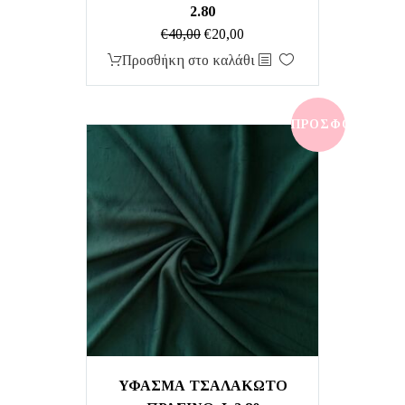
2.80
Original
Η
€
40,00
€
20,00
price
τρέχουσα
Προσθήκη στο καλάθι
was:
τιμή
€40,00.
είναι:
€20,00.
ΠΡΟΣΦΟΡΆ!
ΥΦΑΣΜΑ ΤΣΑΛΑΚΩΤΟ