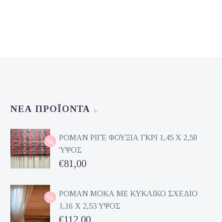
€60,00.
ΝΈΑ ΠΡΟΪΌΝΤΑ
ΡΟΜΑΝ ΡΙΓΕ ΦΟΥΞΙΑ ΓΚΡΙ 1,45 Χ 2,50
ΎΨΟΣ
Original
€
81,00
price
Η
was:
τρέχουσα
ΡΟΜΑΝ ΜΟΚΑ ΜΕ ΚΥΚΛΙΚΟ ΣΧΕΔΙΟ
1,16 Χ 2,53 ΥΨΟΣ
€162,00.
τιμή
Original
€
112,00