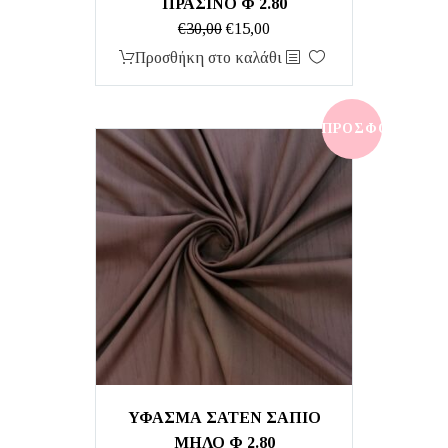
ΠΡΑΣΙΝΟ Φ 2.80
Original
Η
€
30,00
€
15,00
price
τρέχουσα
Προσθήκη στο καλάθι
was:
τιμή
€30,00.
είναι:
€15,00.
ΠΡΟΣΦΟΡΆ!
ΥΦΑΣΜΑ ΣΑΤΕΝ ΣΑΠΙΟ
ΜΗΛΟ Φ 2.80