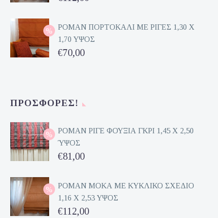
είναι:
price
Η
€81,00.
was:
τρέχουσα
ΡΟΜΑΝ ΠΟΡΤΟΚΑΛΙ ΜΕ ΡΙΓΕΣ 1,30 Χ
1,70 ΥΨΟΣ
€224,00.
τιμή
Original
€
70,00
είναι:
price
Η
€112,00.
was:
τρέχουσα
€140,00.
τιμή
ΠΡΟΣΦΟΡΈΣ!
είναι:
€70,00.
ΡΟΜΑΝ ΡΙΓΕ ΦΟΥΞΙΑ ΓΚΡΙ 1,45 Χ 2,50
ΎΨΟΣ
Original
€
81,00
price
Η
was:
τρέχουσα
ΡΟΜΑΝ ΜΟΚΑ ΜΕ ΚΥΚΛΙΚΟ ΣΧΕΔΙΟ
1,16 Χ 2,53 ΥΨΟΣ
€162,00.
τιμή
Original
€
112,00
είναι: