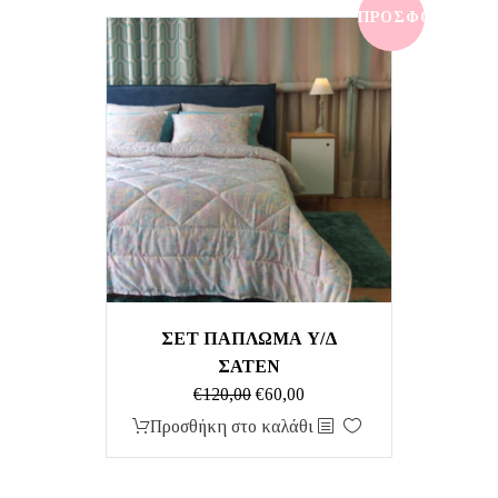
€60,00.
ΠΡΟΣΦΟΡΆ!
ΣΕΤ ΠΑΠΛΩΜΑ Υ/Δ
ΣΑΤΕΝ
Original
Η
€
120,00
€
60,00
price
τρέχουσα
Προσθήκη στο καλάθι
was:
τιμή
€120,00.
είναι: