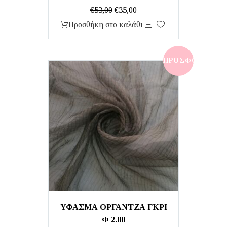
Original
Η
€
53,00
€
35,00
price
τρέχουσα
Προσθήκη στο καλάθι
was:
τιμή
€53,00.
είναι:
€35,00.
ΠΡΟΣΦΟΡΆ!
ΥΦΑΣΜΑ ΟΡΓΑΝΤΖΑ ΓΚΡΙ
Φ 2.80