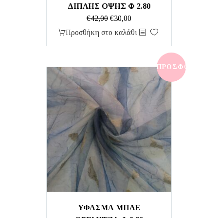
ΔΙΠΛΗΣ ΟΨΗΣ Φ 2.80
Original
Η
€
42,00
€
30,00
price
τρέχουσα
Προσθήκη στο καλάθι
was:
τιμή
€42,00.
είναι:
€30,00.
ΠΡΟΣΦΟΡΆ!
ΥΦΑΣΜΑ ΜΠΛΕ