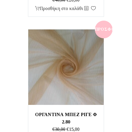
price
τρέχουσα
Προσθήκη στο καλάθι
was:
τιμή
€40,00.
είναι:
€20,00.
ΠΡΟΣΦΟΡΆ!
ΟΡΓΑΝΤΙΝΑ ΜΠΕΖ ΡΙΓΕ Φ
2.80
Original
Η
€
30,00
€
15,00