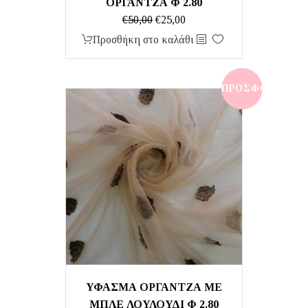
ΟΡΓΑΝΤΖΑ Φ 2.80
Original
Η
€
50,00
€
25,00
price
τρέχουσα
Προσθήκη στο καλάθι
was:
τιμή
€50,00.
είναι:
€25,00.
ΠΡΟΣΦΟΡΆ!
ΥΦΑΣΜΑ ΟΡΓΑΝΤΖΑ ΜΕ
ΜΠΛΕ ΛΟΥΛΟΥΔΙ Φ 2.80