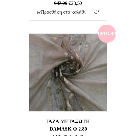
Original
Η
€
47,00
€
23,50
price
τρέχουσα
Προσθήκη στο καλάθι
was:
τιμή
€47,00.
είναι:
€23,50.
ΠΡΟΣΦΟΡΆ!
ΓΑΖΑ ΜΕΤΑΞΩΤΗ
DAMASK Φ 2.80