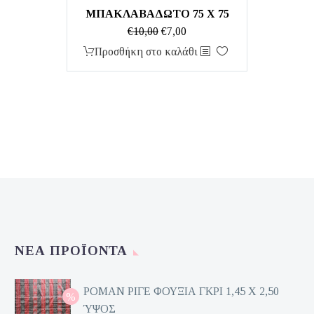
ΜΠΑΚΛΑΒΑΔΩΤΟ 75 Χ 75
Original
Η
€
10,00
€
7,00
price
τρέχουσα
Προσθήκη στο καλάθι
was:
τιμή
€10,00.
είναι:
€7,00.
ΝΈΑ ΠΡΟΪΌΝΤΑ
ΡΟΜΑΝ ΡΙΓΕ ΦΟΥΞΙΑ ΓΚΡΙ 1,45 Χ 2,50
ΎΨΟΣ