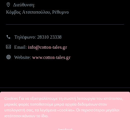
Διεύθυνση:
Κόμβος Ατσιποπούλου, Ρέθυμνο
Τηλέφωνο:
28310 23338
Email:
info@cotton-tales.gr
Website:
www.cotton-tales.gr
Cookies Για να εξασφαλίσουμε τη σωστή λειτουργία του ιστότοπου,
μερικές φορές τοποθετούμε μικρά αρχεία δεδομένων στον
υπολογιστή σας, τα λεγόμενα «cookies». Οι περισσότεροι μεγάλοι
ιστότοποι κάνουν το ίδιο.
Η εταιρεία
Όροι χρήσης
Πολιτική Απορρήτου
Αποδοχή