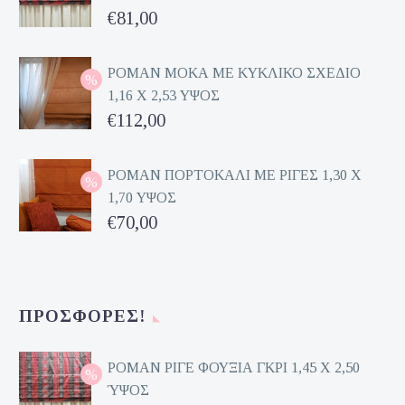
Original
€
81,00
price
Η
was:
τρέχουσα
ΡΟΜΑΝ ΜΟΚΑ ΜΕ ΚΥΚΛΙΚΟ ΣΧΕΔΙΟ
1,16 Χ 2,53 ΥΨΟΣ
€162,00.
τιμή
Original
€
112,00
είναι:
price
Η
€81,00.
was:
τρέχουσα
ΡΟΜΑΝ ΠΟΡΤΟΚΑΛΙ ΜΕ ΡΙΓΕΣ 1,30 Χ
1,70 ΥΨΟΣ
€224,00.
τιμή
Original
€
70,00
είναι:
price
Η
€112,00.
was:
τρέχουσα
€140,00.
τιμή
ΠΡΟΣΦΟΡΈΣ!
είναι:
€70,00.
ΡΟΜΑΝ ΡΙΓΕ ΦΟΥΞΙΑ ΓΚΡΙ 1,45 Χ 2,50
ΎΨΟΣ