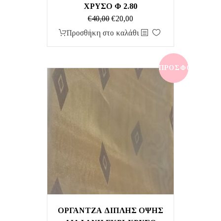
ΧΡΥΣΟ Φ 2.80
Original
Η
€
40,00
€
20,00
price
τρέχουσα
Προσθήκη στο καλάθι
was:
τιμή
€40,00.
είναι:
€20,00.
ΠΡΟΣΦΟΡΆ!
ΟΡΓΑΝΤΖΑ ΔΙΠΛΗΣ ΟΨΗΣ