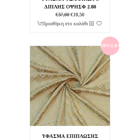
ΔΙΠΛΗΣ ΟΨΗΣΦ 2.80
Original
Η
€
37,00
€
18,50
price
τρέχουσα
Προσθήκη στο καλάθι
was:
τιμή
€37,00.
είναι:
€18,50.
ΠΡΟΣΦΟΡΆ!
ΥΦΑΣΜΑ ΕΠΙΠΛΩΣΗΣ