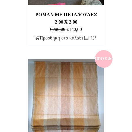
ΡΌΜΑΝ ΜΕ ΠΕΤΑΛΟΎΔΕΣ
2,00 Χ 2,00
Original
Η
€
280,00
€
140,00
price
τρέχουσα
Προσθήκη στο καλάθι
was:
τιμή
€280,00.
είναι:
€140,00.
ΠΡΟΣΦΟΡΆ!