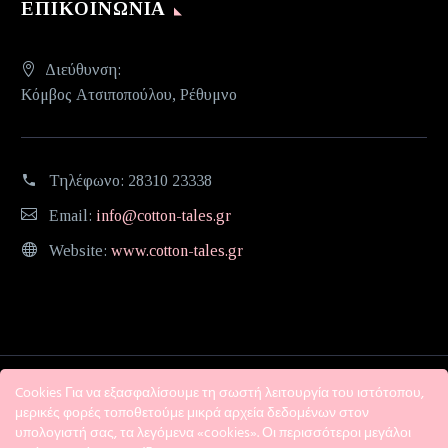
ΕΠΙΚΟΙΝΩΝΊΑ
Διεύθυνση:
Κόμβος Ατσιποπούλου, Ρέθυμνο
Τηλέφωνο:
28310 23338
Email:
info@cotton-tales.gr
Website:
www.cotton-tales.gr
Cookies Για να εξασφαλίσουμε τη σωστή λειτουργία του ιστότοπου,
μερικές φορές τοποθετούμε μικρά αρχεία δεδομένων στον
υπολογιστή σας, τα λεγόμενα «cookies». Οι περισσότεροι μεγάλοι