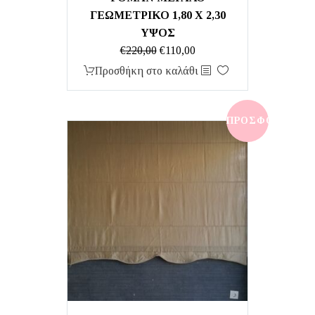
ΓΕΩΜΕΤΡΙΚΟ 1,80 Χ 2,30
ΥΨΟΣ
Original
Η
€
220,00
€
110,00
price
τρέχουσα
Προσθήκη στο καλάθι
was:
τιμή
€220,00.
είναι:
€110,00.
ΠΡΟΣΦΟΡΆ!