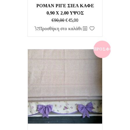
ΡΟΜΑΝ ΡΙΓΕ ΣΙΕΛ ΚΑΦΕ
0,90 Χ 2,00 ΥΨΟΣ
Original
Η
€
90,00
€
45,00
price
τρέχουσα
Προσθήκη στο καλάθι
was:
τιμή
€90,00.
είναι:
€45,00.
ΠΡΟΣΦΟΡΆ!