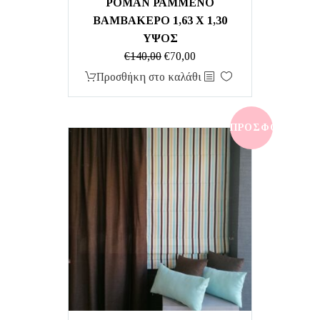
ΡΟΜΑΝ ΡΑΜΜΕΝΟ
ΒΑΜΒΑΚΕΡΟ 1,63 Χ 1,30
ΥΨΟΣ
Original
Η
€
140,00
€
70,00
price
τρέχουσα
Προσθήκη στο καλάθι
was:
τιμή
€140,00.
είναι:
€70,00.
ΠΡΟΣΦΟΡΆ!