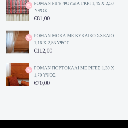
ΡΟΜΑΝ ΡΙΓΕ ΦΟΥΞΙΑ ΓΚΡΙ 1,45 Χ 2,50
ΎΨΟΣ
Original
€
81,00
price
Η
was:
τρέχουσα
ΡΟΜΑΝ ΜΟΚΑ ΜΕ ΚΥΚΛΙΚΟ ΣΧΕΔΙΟ
1,16 Χ 2,53 ΥΨΟΣ
€162,00.
τιμή
Original
€
112,00
είναι:
price
Η
€81,00.
was:
τρέχουσα
ΡΟΜΑΝ ΠΟΡΤΟΚΑΛΙ ΜΕ ΡΙΓΕΣ 1,30 Χ
1,70 ΥΨΟΣ
€224,00.
τιμή
Original
€
70,00
είναι:
price
Η
€112,00.
was:
τρέχουσα
€140,00.
τιμή
είναι:
€70,00.