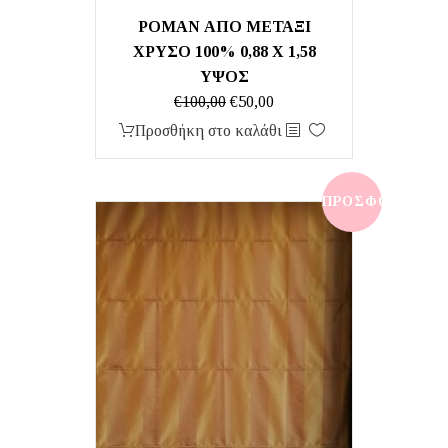
ΡΟΜΑΝ ΑΠΟ ΜΕΤΑΞΙ
ΧΡΥΣΟ 100% 0,88 Χ 1,58
ΥΨΟΣ
Original
Η
€
100,00
€
50,00
price
τρέχουσα
Προσθήκη στο καλάθι
was:
τιμή
€100,00.
είναι:
€50,00.
ΠΡΟΣΦΟΡΆ!