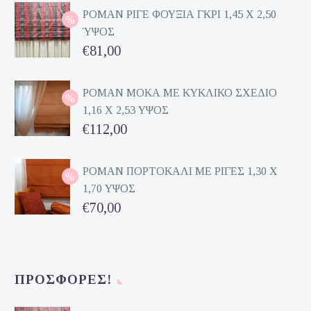
ΡΟΜΑΝ ΡΙΓΕ ΦΟΥΞΙΑ ΓΚΡΙ 1,45 Χ 2,50
ΎΨΟΣ
Original
€
81,00
price
Η
was:
τρέχουσα
ΡΟΜΑΝ ΜΟΚΑ ΜΕ ΚΥΚΛΙΚΟ ΣΧΕΔΙΟ
1,16 Χ 2,53 ΥΨΟΣ
€162,00.
τιμή
Original
€
112,00
είναι:
price
Η
€81,00.
was:
τρέχουσα
ΡΟΜΑΝ ΠΟΡΤΟΚΑΛΙ ΜΕ ΡΙΓΕΣ 1,30 Χ
1,70 ΥΨΟΣ
€224,00.
τιμή
Original
€
70,00
είναι:
price
Η
€112,00.
was:
τρέχουσα
€140,00.
τιμή
ΠΡΟΣΦΟΡΈΣ!
είναι:
€70,00.