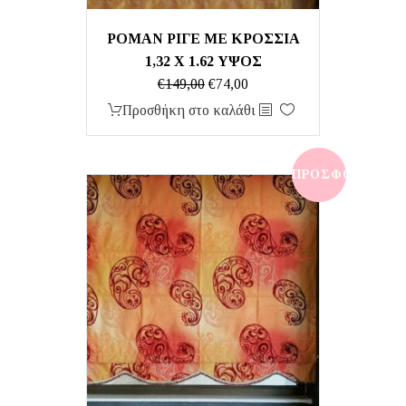
ΡΟΜΑΝ ΡΙΓΕ ΜΕ ΚΡΟΣΣΙΑ
1,32 Χ 1.62 ΥΨΟΣ
Original
Η
€
149,00
€
74,00
price
τρέχουσα
Προσθήκη στο καλάθι
was:
τιμή
€149,00.
είναι:
€74,00.
ΠΡΟΣΦΟΡΆ!