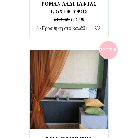
ΡΟΜΑΝ ΛΑΔΙ ΤΑΦΤΑΣ
1,85Χ1,80 ΥΨΟΣ
Original
Η
€
170,00
€
85,00
price
τρέχουσα
Προσθήκη στο καλάθι
was:
τιμή
€170,00.
είναι:
€85,00.
ΠΡΟΣΦΟΡΆ!