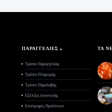
€140,00.
τιμή
είναι:
€70,00.
ΠΑΡΑΓΓΕΛΊΕΣ
ΤΑ Ν
Τρόποι Παραγγελίας
Τρόποι Πληρωμής
Τρόποι Παραλαβής
Εξέλιξη Αποστολής
Επιστροφές Προϊόντων