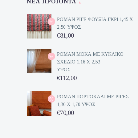
ΝΈΑ ΠΡΟΪΌΝΤΑ
ΡΟΜΑΝ ΡΙΓΕ ΦΟΥΞΙΑ ΓΚΡΙ 1,45 Χ
2,50 ΎΨΟΣ
Original
€
81,00
price
Η
was:
τρέχουσα
ΡΟΜΑΝ ΜΟΚΑ ΜΕ ΚΥΚΛΙΚΟ
ΣΧΕΔΙΟ 1,16 Χ 2,53
€162,00.
τιμή
ΥΨΟΣ
είναι:
Original
€
112,00
€81,00.
price
Η
was:
τρέχουσα
ΡΟΜΑΝ ΠΟΡΤΟΚΑΛΙ ΜΕ ΡΙΓΕΣ
1,30 Χ 1,70 ΥΨΟΣ
€224,00.
τιμή
Original
€
70,00
είναι:
price
Η
€112,00.
was:
τρέχουσα