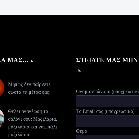
€140,00.
τιμή
είναι:
€70,00.
ΈΑ ΜΑΣ…
ΣΤΕΊΛΤΕ ΜΑΣ ΜΉ
Μήπως δεν παίρνετε
Ονοματεπώνυμο (υποχρεωτικ
σωστά τα μέτρα σας;
Θέλει ανανέωση το
Το Email σας (υποχρεωτικό)
σαλόνι σου; Μαξιλάρια,
μαξιλάρια και ναι...πάλι
Θέμα
μαξιλάρια!