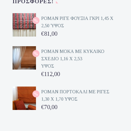
ΠΡΟΣΦΟΡΈΣ!
ΡΟΜΑΝ ΡΙΓΕ ΦΟΥΞΙΑ ΓΚΡΙ 1,45 Χ
2,50 ΎΨΟΣ
Original
€
81,00
price
Η
was:
τρέχουσα
ΡΟΜΑΝ ΜΟΚΑ ΜΕ ΚΥΚΛΙΚΟ
ΣΧΕΔΙΟ 1,16 Χ 2,53
€162,00.
τιμή
ΥΨΟΣ
είναι:
Original
€
112,00
€81,00.
price
Η
was:
τρέχουσα
ΡΟΜΑΝ ΠΟΡΤΟΚΑΛΙ ΜΕ ΡΙΓΕΣ
1,30 Χ 1,70 ΥΨΟΣ
€224,00.
τιμή
Original
€
70,00
είναι:
price
Η
€112,00.
was:
τρέχουσα