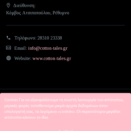
Διεύθυνση:
Κόμβος Ατσιποπούλου, Ρέθυμνο
Τηλέφωνο:
28310 23338
Email:
info@cotton-tales.gr
Website:
www.cotton-tales.gr
Cookies Για να εξασφαλίσουμε τη σωστή λειτουργία του ιστότοπου,
μερικές φορές τοποθετούμε μικρά αρχεία δεδομένων στον
υπολογιστή σας, τα λεγόμενα «cookies». Οι περισσότεροι μεγάλοι
ιστότοποι κάνουν το ίδιο.
Η εταιρεία
Όροι χρήσης
Πολιτική Απορρήτου