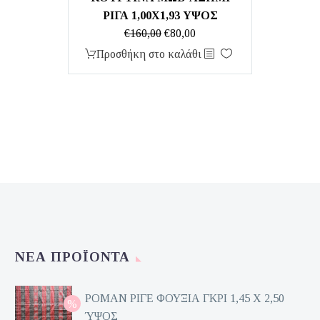
ΡΙΓΑ 1,00Χ1,93 ΥΨΟΣ
Original
Η
€
160,00
€
80,00
price
τρέχουσα
Προσθήκη στο καλάθι
was:
τιμή
€160,00.
είναι:
€80,00.
ΝΈΑ ΠΡΟΪΌΝΤΑ
ΡΟΜΑΝ ΡΙΓΕ ΦΟΥΞΙΑ ΓΚΡΙ 1,45 Χ 2,50
ΎΨΟΣ