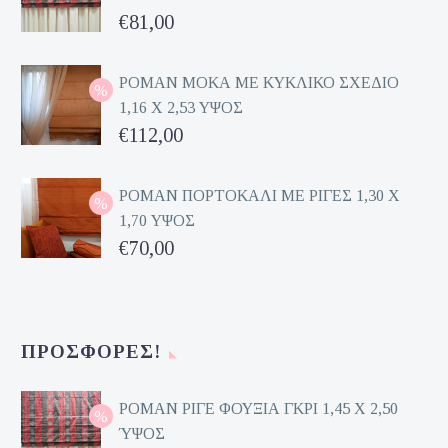
Original
€
81,00
price
Η
was:
τρέχουσα
ΡΟΜΑΝ ΜΟΚΑ ΜΕ ΚΥΚΛΙΚΟ ΣΧΕΔΙΟ
1,16 Χ 2,53 ΥΨΟΣ
€162,00.
τιμή
Original
€
112,00
είναι:
price
Η
€81,00.
was:
τρέχουσα
ΡΟΜΑΝ ΠΟΡΤΟΚΑΛΙ ΜΕ ΡΙΓΕΣ 1,30 Χ
1,70 ΥΨΟΣ
€224,00.
τιμή
Original
€
70,00
είναι:
price
Η
€112,00.
was:
τρέχουσα
€140,00.
τιμή
ΠΡΟΣΦΟΡΈΣ!
είναι:
€70,00.
ΡΟΜΑΝ ΡΙΓΕ ΦΟΥΞΙΑ ΓΚΡΙ 1,45 Χ 2,50
ΎΨΟΣ