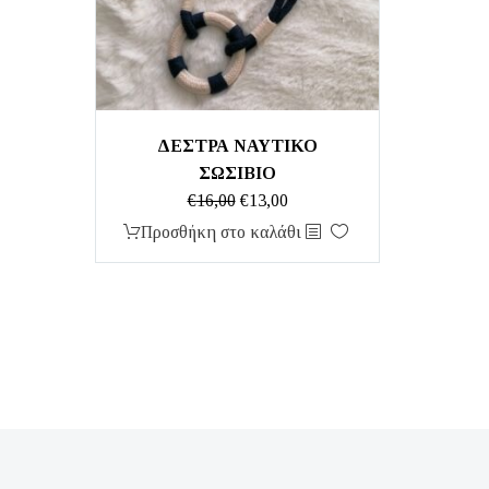
ΔΕΣΤΡΑ ΝΑΥΤΙΚΟ
ΣΩΣΙΒΙΟ
Original
Η
€
16,00
€
13,00
price
τρέχουσα
Προσθήκη στο καλάθι
was:
τιμή
€16,00.
είναι:
€13,00.