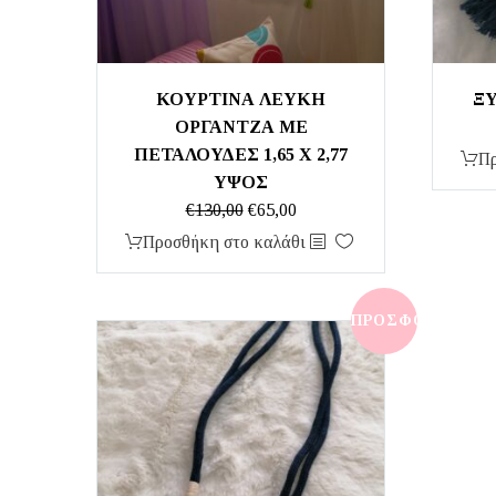
ΚΟΥΡΤΙΝΑ ΛΕΥΚΗ
ΞΥ
ΟΡΓΑΝΤΖΑ ΜΕ
ΠΕΤΑΛΟΥΔΕΣ 1,65 Χ 2,77
Πρ
ΥΨΟΣ
Original
Η
€
130,00
€
65,00
price
τρέχουσα
Προσθήκη στο καλάθι
was:
τιμή
€130,00.
είναι:
€65,00.
ΠΡΟΣΦΟΡΆ!