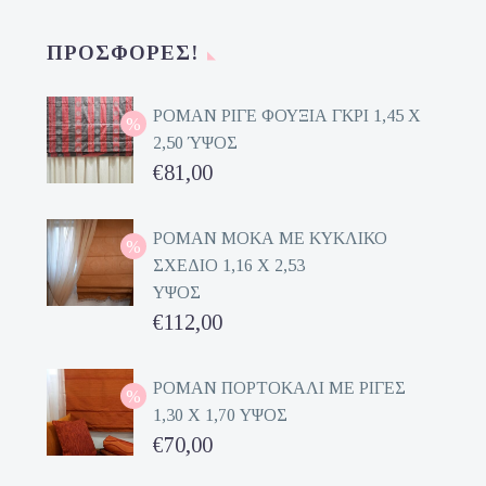
ΠΡΟΣΦΟΡΈΣ!
ΡΟΜΑΝ ΡΙΓΕ ΦΟΥΞΙΑ ΓΚΡΙ 1,45 Χ
2,50 ΎΨΟΣ
Original
€
81,00
price
Η
was:
τρέχουσα
ΡΟΜΑΝ ΜΟΚΑ ΜΕ ΚΥΚΛΙΚΟ
ΣΧΕΔΙΟ 1,16 Χ 2,53
€162,00.
τιμή
ΥΨΟΣ
είναι:
Original
€
112,00
€81,00.
price
Η
was:
τρέχουσα
ΡΟΜΑΝ ΠΟΡΤΟΚΑΛΙ ΜΕ ΡΙΓΕΣ
1,30 Χ 1,70 ΥΨΟΣ
€224,00.
τιμή
Original
€
70,00
είναι:
price
Η
€112,00.