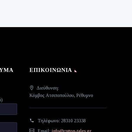
ΝΥΜΑ
ΕΠΙΚΟΙΝΩΝΊΑ
Διεύθυνση:
Κόμβος Ατσιποπούλου, Ρέθυμνο
ό)
Τηλέφωνο:
28310 23338
Email:
info@cotton-tales.gr