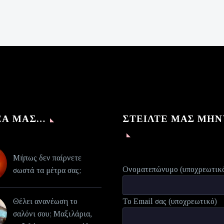
was:
τρέχουσα
€140,00.
τιμή
είναι:
€70,00.
ΈΑ ΜΑΣ…
ΣΤΕΊΛΤΕ ΜΑΣ ΜΉ
Μήπως δεν παίρνετε
Ονοματεπώνυμο (υποχρεωτικ
σωστά τα μέτρα σας;
Θέλει ανανέωση το
Το Email σας (υποχρεωτικό)
σαλόνι σου; Μαξιλάρια,