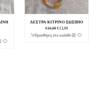
ΛΙΝΗ
ΔΕΣΤΡΑ ΚΙΤΡΙΝΟ ΣΩΣΙΒΙΟ
Original
Η
€
16,00
€
13,00
price
τρέχουσα
Προσθήκη στο καλάθι
was:
τιμή
€16,00.
είναι:
€13,00.