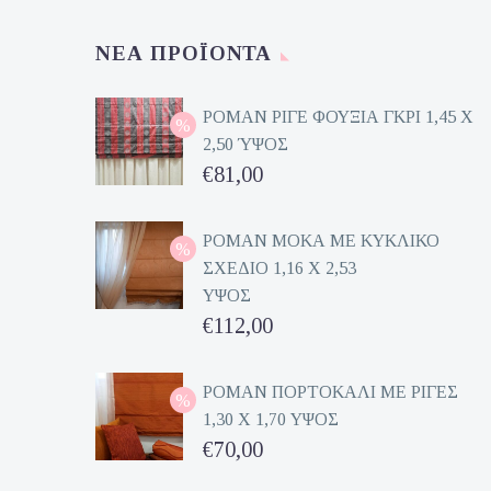
ΝΈΑ ΠΡΟΪΌΝΤΑ
ΡΟΜΑΝ ΡΙΓΕ ΦΟΥΞΙΑ ΓΚΡΙ 1,45 Χ
2,50 ΎΨΟΣ
Original
€
81,00
price
Η
was:
τρέχουσα
ΡΟΜΑΝ ΜΟΚΑ ΜΕ ΚΥΚΛΙΚΟ
ΣΧΕΔΙΟ 1,16 Χ 2,53
€162,00.
τιμή
ΥΨΟΣ
είναι:
Original
€
112,00
€81,00.
price
Η
was:
τρέχουσα
ΡΟΜΑΝ ΠΟΡΤΟΚΑΛΙ ΜΕ ΡΙΓΕΣ
1,30 Χ 1,70 ΥΨΟΣ
€224,00.
τιμή
Original
€
70,00
είναι:
price
Η
€112,00.