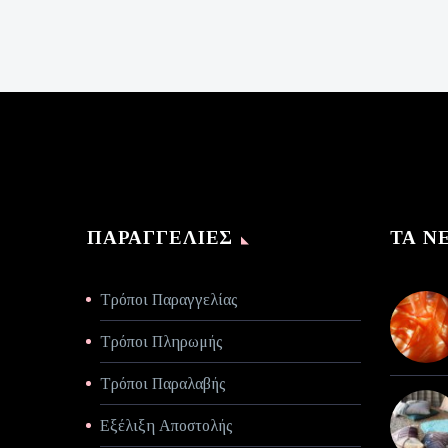
was:
τρέχουσα
€140,00.
τιμή
είναι:
€70,00.
ΠΑΡΑΓΓΕΛΊΕΣ
ΤΑ Ν
Τρόποι Παραγγελίας
Τρόποι Πληρωμής
Τρόποι Παραλαβής
Εξέλιξη Αποστολής