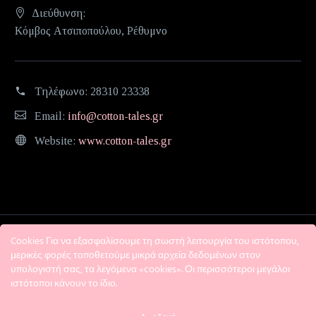
Διεύθυνση:
Κόμβος Ατσιποπούλου, Ρέθυμνο
Τηλέφωνο:
28310 23338
Email:
info@cotton-tales.gr
Website:
www.cotton-tales.gr
Cookies Για να εξασφαλίσουμε τη σωστή λειτουργία του ιστότοπου,
μερικές φορές τοποθετούμε μικρά αρχεία δεδομένων στον
υπολογιστή σας, τα λεγόμενα «cookies». Οι περισσότεροι μεγάλοι
ιστότοποι κάνουν το ίδιο.
Η εταιρεία
Όροι χρήσης
Πολιτική Απορρήτου