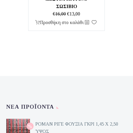
ΣΩΣΙΒΙΟ
Original
Η
€
16,00
€
13,00
price
τρέχουσα
Προσθήκη στο καλάθι
was:
τιμή
€16,00.
είναι:
€13,00.
ΝΈΑ ΠΡΟΪΌΝΤΑ
ΡΟΜΑΝ ΡΙΓΕ ΦΟΥΞΙΑ ΓΚΡΙ 1,45 Χ 2,50
ΎΨΟΣ