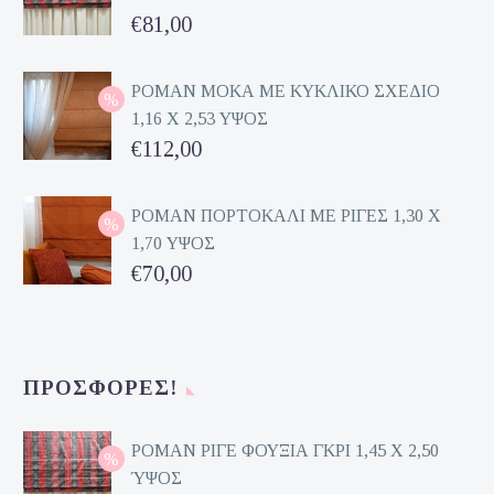
Original
€
81,00
price
Η
was:
τρέχουσα
ΡΟΜΑΝ ΜΟΚΑ ΜΕ ΚΥΚΛΙΚΟ ΣΧΕΔΙΟ
1,16 Χ 2,53 ΥΨΟΣ
€162,00.
τιμή
Original
€
112,00
είναι:
price
Η
€81,00.
was:
τρέχουσα
ΡΟΜΑΝ ΠΟΡΤΟΚΑΛΙ ΜΕ ΡΙΓΕΣ 1,30 Χ
1,70 ΥΨΟΣ
€224,00.
τιμή
Original
€
70,00
είναι:
price
Η
€112,00.
was:
τρέχουσα
€140,00.
τιμή
ΠΡΟΣΦΟΡΈΣ!
είναι:
€70,00.
ΡΟΜΑΝ ΡΙΓΕ ΦΟΥΞΙΑ ΓΚΡΙ 1,45 Χ 2,50
ΎΨΟΣ