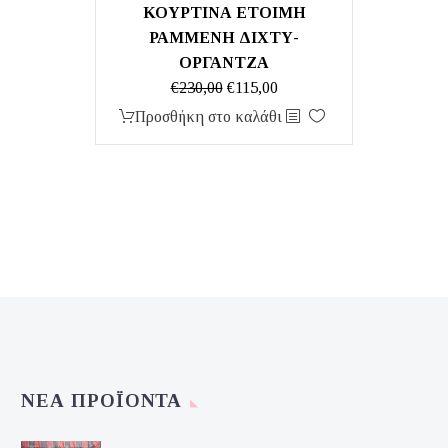
ΚΟΥΡΤΙΝΑ ΕΤΟΙΜΗ
ΡΑΜΜΕΝΗ ΔΙΧΤΥ-
ΟΡΓΑΝΤΖΑ
Original
Η
€
230,00
€
115,00
price
τρέχουσα
Προσθήκη στο καλάθι
was:
τιμή
€230,00.
είναι:
€115,00.
ΝΈΑ ΠΡΟΪΌΝΤΑ