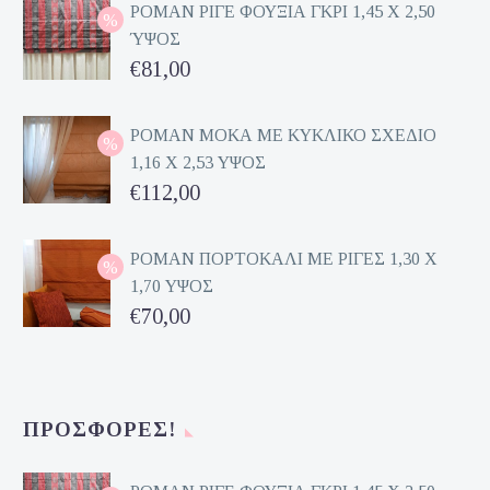
ΡΟΜΑΝ ΡΙΓΕ ΦΟΥΞΙΑ ΓΚΡΙ 1,45 Χ 2,50
ΎΨΟΣ
Original
€
81,00
price
Η
was:
τρέχουσα
ΡΟΜΑΝ ΜΟΚΑ ΜΕ ΚΥΚΛΙΚΟ ΣΧΕΔΙΟ
1,16 Χ 2,53 ΥΨΟΣ
€162,00.
τιμή
Original
€
112,00
είναι:
price
Η
€81,00.
was:
τρέχουσα
ΡΟΜΑΝ ΠΟΡΤΟΚΑΛΙ ΜΕ ΡΙΓΕΣ 1,30 Χ
1,70 ΥΨΟΣ
€224,00.
τιμή
Original
€
70,00
είναι:
price
Η
€112,00.
was:
τρέχουσα
€140,00.
τιμή
ΠΡΟΣΦΟΡΈΣ!
είναι:
€70,00.