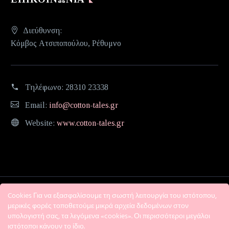
Διεύθυνση:
Κόμβος Ατσιποπούλου, Ρέθυμνο
Τηλέφωνο:
28310 23338
Email:
info@cotton-tales.gr
Website:
www.cotton-tales.gr
Cookies Για να εξασφαλίσουμε τη σωστή λειτουργία του ιστότοπου,
μερικές φορές τοποθετούμε μικρά αρχεία δεδομένων στον
υπολογιστή σας, τα λεγόμενα «cookies». Οι περισσότεροι μεγάλοι
ιστότοποι κάνουν το ίδιο.