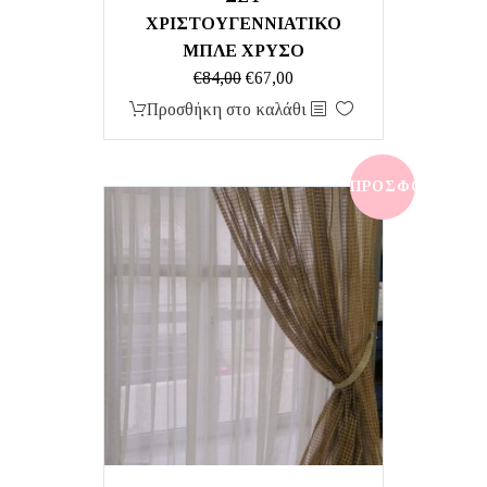
ΧΡΙΣΤΟΥΓΕΝΝΙΑΤΙΚΟ
ΜΠΛΕ ΧΡΥΣΟ
Original
Η
€
84,00
€
67,00
price
τρέχουσα
Προσθήκη στο καλάθι
was:
τιμή
€84,00.
είναι:
€67,00.
ΠΡΟΣΦΟΡΆ!