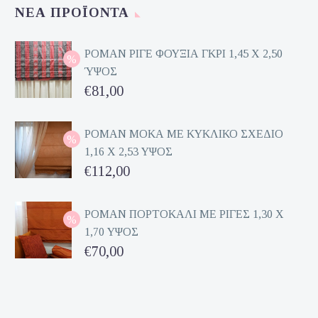
ΝΈΑ ΠΡΟΪΌΝΤΑ
ΡΟΜΑΝ ΡΙΓΕ ΦΟΥΞΙΑ ΓΚΡΙ 1,45 Χ 2,50
ΎΨΟΣ
Original
€
81,00
price
Η
was:
τρέχουσα
ΡΟΜΑΝ ΜΟΚΑ ΜΕ ΚΥΚΛΙΚΟ ΣΧΕΔΙΟ
1,16 Χ 2,53 ΥΨΟΣ
€162,00.
τιμή
Original
€
112,00
είναι:
price
Η
€81,00.
was:
τρέχουσα
ΡΟΜΑΝ ΠΟΡΤΟΚΑΛΙ ΜΕ ΡΙΓΕΣ 1,30 Χ
1,70 ΥΨΟΣ
€224,00.
τιμή
Original
€
70,00
είναι:
price
Η
€112,00.
was:
τρέχουσα
€140,00.
τιμή