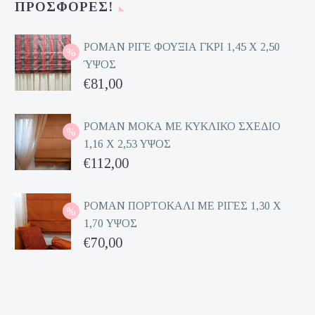
ΠΡΟΣΦΟΡΈΣ!
είναι:
€70,00.
ΡΟΜΑΝ ΡΙΓΕ ΦΟΥΞΙΑ ΓΚΡΙ 1,45 Χ 2,50
ΎΨΟΣ
Original
€
81,00
price
Η
was:
τρέχουσα
ΡΟΜΑΝ ΜΟΚΑ ΜΕ ΚΥΚΛΙΚΟ ΣΧΕΔΙΟ
1,16 Χ 2,53 ΥΨΟΣ
€162,00.
τιμή
Original
€
112,00
είναι:
price
Η
€81,00.
was:
τρέχουσα
ΡΟΜΑΝ ΠΟΡΤΟΚΑΛΙ ΜΕ ΡΙΓΕΣ 1,30 Χ
1,70 ΥΨΟΣ
€224,00.
τιμή
Original
€
70,00
είναι:
price
Η
€112,00.
was:
τρέχουσα
€140,00.
τιμή