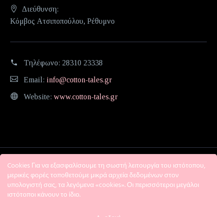
Διεύθυνση:
Κόμβος Ατσιποπούλου, Ρέθυμνο
Τηλέφωνο:
28310 23338
Email:
info@cotton-tales.gr
Website:
www.cotton-tales.gr
Cookies Για να εξασφαλίσουμε τη σωστή λειτουργία του ιστότοπου,
μερικές φορές τοποθετούμε μικρά αρχεία δεδομένων στον
υπολογιστή σας, τα λεγόμενα «cookies». Οι περισσότεροι μεγάλοι
ιστότοποι κάνουν το ίδιο.
Η εταιρεία
Όροι χρήσης
Πολιτική Απορρήτου