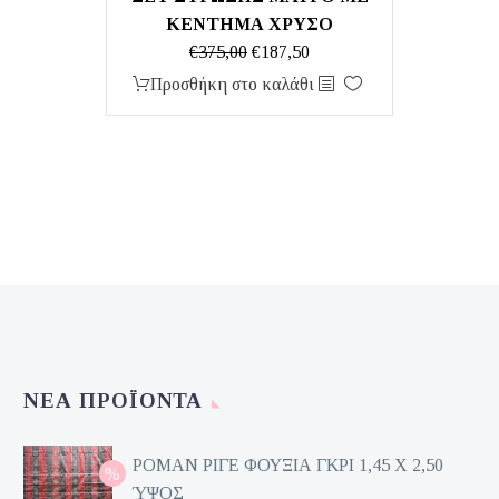
ΚΕΝΤΗΜΑ ΧΡΥΣΟ
Original
Η
€
375,00
€
187,50
price
τρέχουσα
Προσθήκη στο καλάθι
was:
τιμή
€375,00.
είναι:
€187,50.
ΝΈΑ ΠΡΟΪΌΝΤΑ
ΡΟΜΑΝ ΡΙΓΕ ΦΟΥΞΙΑ ΓΚΡΙ 1,45 Χ 2,50
ΎΨΟΣ