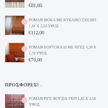
Original
€
81,00
price
Η
was:
τρέχουσα
ΡΟΜΑΝ ΜΟΚΑ ΜΕ ΚΥΚΛΙΚΟ ΣΧΕΔΙΟ
1,16 Χ 2,53 ΥΨΟΣ
€162,00.
τιμή
Original
€
112,00
είναι:
price
Η
€81,00.
was:
τρέχουσα
ΡΟΜΑΝ ΠΟΡΤΟΚΑΛΙ ΜΕ ΡΙΓΕΣ 1,30 Χ
1,70 ΥΨΟΣ
€224,00.
τιμή
Original
€
70,00
είναι:
price
Η
€112,00.
was:
τρέχουσα
€140,00.
τιμή
ΠΡΟΣΦΟΡΈΣ!
είναι:
€70,00.
ΡΟΜΑΝ ΡΙΓΕ ΦΟΥΞΙΑ ΓΚΡΙ 1,45 Χ 2,50
ΎΨΟΣ