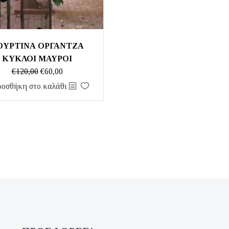
ΟΥΡΤΙΝΑ ΟΡΓΑΝΤΖΑ
ΚΥΚΛΟΙ ΜΑΥΡΟΙ
Original
Η
€
120,00
€
60,00
price
τρέχουσα
οσθήκη στο καλάθι
was:
τιμή
€120,00.
είναι:
€60,00.