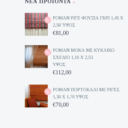
ΝΈΑ ΠΡΟΪΌΝΤΑ
ΡΟΜΑΝ ΡΙΓΕ ΦΟΥΞΙΑ ΓΚΡΙ 1,45 Χ
2,50 ΎΨΟΣ
Original
€
81,00
price
Η
was:
τρέχουσα
ΡΟΜΑΝ ΜΟΚΑ ΜΕ ΚΥΚΛΙΚΟ
ΣΧΕΔΙΟ 1,16 Χ 2,53
€162,00.
τιμή
ΥΨΟΣ
είναι:
Original
€
112,00
€81,00.
price
Η
was:
τρέχουσα
ΡΟΜΑΝ ΠΟΡΤΟΚΑΛΙ ΜΕ ΡΙΓΕΣ
1,30 Χ 1,70 ΥΨΟΣ
€224,00.
τιμή
Original
€
70,00
είναι:
price
Η
€112,00.
was:
τρέχουσα