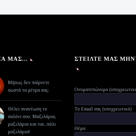
€140,00.
τιμή
είναι:
€70,00.
ΈΑ ΜΑΣ…
ΣΤΕΊΛΤΕ ΜΑΣ ΜΉ
Μήπως δεν παίρνετε
Ονοματεπώνυμο (υποχρεωτικ
σωστά τα μέτρα σας;
Θέλει ανανέωση το
Το Email σας (υποχρεωτικό)
σαλόνι σου; Μαξιλάρια,
μαξιλάρια και ναι...πάλι
Θέμα
μαξιλάρια!