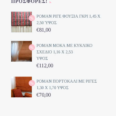
ΠΡΟΣΦΟΡΈΣ!
ΡΟΜΑΝ ΡΙΓΕ ΦΟΥΞΙΑ ΓΚΡΙ 1,45 Χ
2,50 ΎΨΟΣ
Original
€
81,00
price
Η
was:
τρέχουσα
ΡΟΜΑΝ ΜΟΚΑ ΜΕ ΚΥΚΛΙΚΟ
ΣΧΕΔΙΟ 1,16 Χ 2,53
€162,00.
τιμή
ΥΨΟΣ
είναι:
Original
€
112,00
€81,00.
price
Η
was:
τρέχουσα
ΡΟΜΑΝ ΠΟΡΤΟΚΑΛΙ ΜΕ ΡΙΓΕΣ
1,30 Χ 1,70 ΥΨΟΣ
€224,00.
τιμή
Original
€
70,00
είναι:
price
Η
€112,00.
was:
τρέχουσα