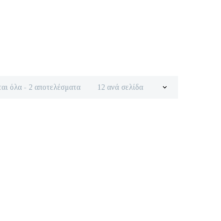
Sorted
αι όλα - 2 αποτελέσματα
12 ανά σελίδα
by
latest