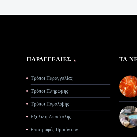
€140,00.
τιμή
είναι:
€70,00.
ΠΑΡΑΓΓΕΛΊΕΣ
ΤΑ Ν
Τρόποι Παραγγελίας
Τρόποι Πληρωμής
Τρόποι Παραλαβής
Εξέλιξη Αποστολής
Επιστροφές Προϊόντων