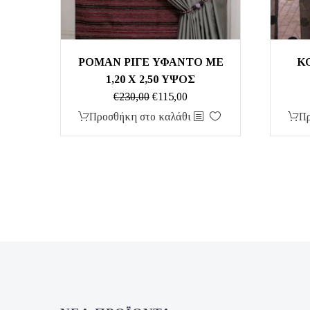
ΡΟΜΑΝ ΡΙΓΕ ΥΦΑΝΤΟ ΜΕ
Κ
1,20 Χ 2,50 ΥΨΟΣ
Original
Η
€
230,00
€
115,00
price
τρέχουσα
Προσθήκη στο καλάθι
Πρ
was:
τιμή
€230,00.
είναι:
€115,00.