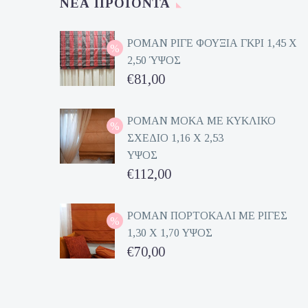
ΝΈΑ ΠΡΟΪΌΝΤΑ
ΡΟΜΑΝ ΡΙΓΕ ΦΟΥΞΙΑ ΓΚΡΙ 1,45 Χ
2,50 ΎΨΟΣ
Original
€
81,00
price
Η
was:
τρέχουσα
ΡΟΜΑΝ ΜΟΚΑ ΜΕ ΚΥΚΛΙΚΟ
ΣΧΕΔΙΟ 1,16 Χ 2,53
€162,00.
τιμή
ΥΨΟΣ
είναι:
Original
€
112,00
€81,00.
price
Η
was:
τρέχουσα
ΡΟΜΑΝ ΠΟΡΤΟΚΑΛΙ ΜΕ ΡΙΓΕΣ
1,30 Χ 1,70 ΥΨΟΣ
€224,00.
τιμή
Original
€
70,00
είναι:
price
Η
€112,00.
was:
τρέχουσα