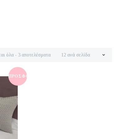
Sorted
αι όλα - 3 αποτελέσματα
12 ανά σελίδα
by
latest
ΠΡΟΣΦΟΡΆ!