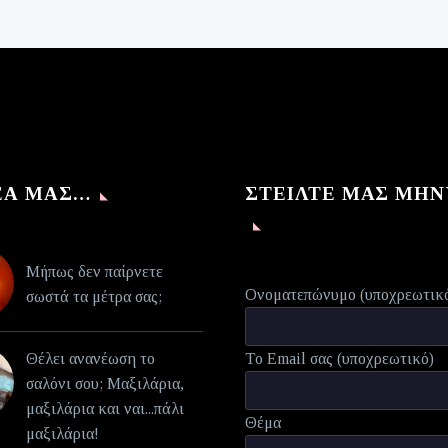
€140,00.
τιμή
είναι:
€70,00.
ΈΑ ΜΑΣ…
ΣΤΕΊΛΤΕ ΜΑΣ ΜΉ
Μήπως δεν παίρνετε
Ονοματεπώνυμο (υποχρεωτικ
σωστά τα μέτρα σας;
Θέλει ανανέωση το
Το Email σας (υποχρεωτικό)
σαλόνι σου; Μαξιλάρια,
μαξιλάρια και ναι...πάλι
Θέμα
μαξιλάρια!