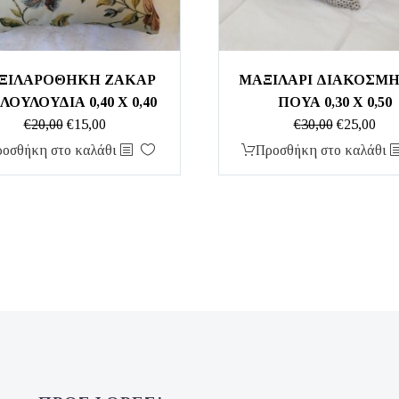
ΞΙΛΑΡΟΘΗΚΗ ΖΑΚΑΡ
ΜΑΞΙΛΑΡΙ ΔΙΑΚΟΣΜ
ΛΟΥΛΟΥΔΙΑ 0,40 Χ 0,40
ΠΟΥΑ 0,30 Χ 0,50
Original
Η
Original
Η
€
20,00
€
15,00
€
30,00
€
25,00
price
τρέχουσα
price
τρέ
οσθήκη στο καλάθι
Προσθήκη στο καλάθι
was:
τιμή
was:
τιμ
€20,00.
είναι:
€30,00.
είνα
€15,00.
€25,