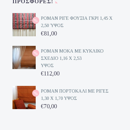
ΠΡΟΣΦΟΡΈΣ!
ΡΟΜΑΝ ΡΙΓΕ ΦΟΥΞΙΑ ΓΚΡΙ 1,45 Χ
2,50 ΎΨΟΣ
Original
€
81,00
price
Η
was:
τρέχουσα
ΡΟΜΑΝ ΜΟΚΑ ΜΕ ΚΥΚΛΙΚΟ
ΣΧΕΔΙΟ 1,16 Χ 2,53
€162,00.
τιμή
ΥΨΟΣ
είναι:
Original
€
112,00
€81,00.
price
Η
was:
τρέχουσα
ΡΟΜΑΝ ΠΟΡΤΟΚΑΛΙ ΜΕ ΡΙΓΕΣ
1,30 Χ 1,70 ΥΨΟΣ
€224,00.
τιμή
Original
€
70,00
είναι:
price
Η
€112,00.
was:
τρέχουσα