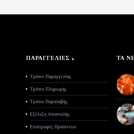
€140,00.
τιμή
είναι:
€70,00.
ΠΑΡΑΓΓΕΛΊΕΣ
ΤΑ Ν
Τρόποι Παραγγελίας
Τρόποι Πληρωμής
Τρόποι Παραλαβής
Εξέλιξη Αποστολής
Επιστροφές Προϊόντων