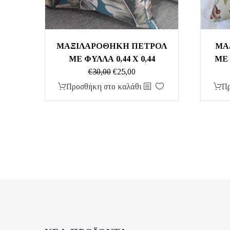
MΑΞΙΛΑΡΟΘΗΚΗ ΠΕΤΡΟΛ
ΜΑ
ΜΕ ΦΥΛΛΑ 0,44 Χ 0,44
ΜΕ 
Original
Η
€
30,00
€
25,00
price
τρέχουσα
Προσθήκη στο καλάθι
Πρ
was:
τιμή
€30,00.
είναι:
€25,00.