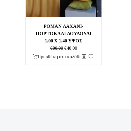
ΡΟΜΑΝ ΛΑΧΑΝΙ-
ΠΟΡΤΟΚΑΛΙ ΛΟΥΛΟΥΔΙ
1,00 Χ 1,40 ΥΨΟΣ
Original
Η
€
80,00
€
40,00
price
τρέχουσα
Προσθήκη στο καλάθι
was:
τιμή
€80,00.
είναι:
€40,00.