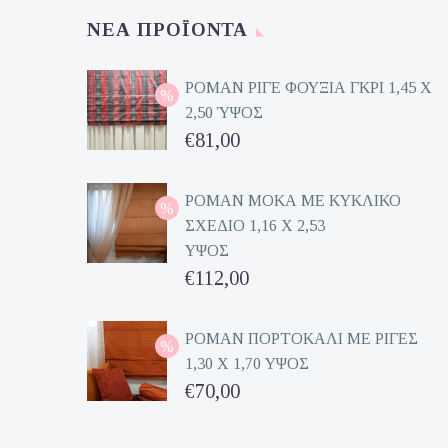
ΝΈΑ ΠΡΟΪΌΝΤΑ
ΡΟΜΑΝ ΡΙΓΕ ΦΟΥΞΙΑ ΓΚΡΙ 1,45 Χ
2,50 ΎΨΟΣ
Original
€
81,00
price
Η
was:
τρέχουσα
ΡΟΜΑΝ ΜΟΚΑ ΜΕ ΚΥΚΛΙΚΟ
ΣΧΕΔΙΟ 1,16 Χ 2,53
€162,00.
τιμή
ΥΨΟΣ
είναι:
Original
€
112,00
€81,00.
price
Η
was:
τρέχουσα
ΡΟΜΑΝ ΠΟΡΤΟΚΑΛΙ ΜΕ ΡΙΓΕΣ
1,30 Χ 1,70 ΥΨΟΣ
€224,00.
τιμή
Original
€
70,00
είναι:
price
Η
€112,00.