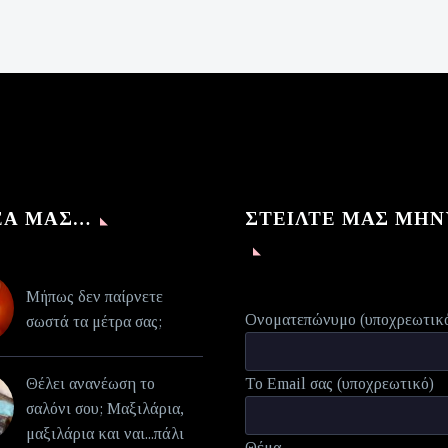
was:
τρέχουσα
€140,00.
τιμή
είναι:
€70,00.
ΈΑ ΜΑΣ…
ΣΤΕΊΛΤΕ ΜΑΣ ΜΉ
Μήπως δεν παίρνετε
Ονοματεπώνυμο (υποχρεωτικ
σωστά τα μέτρα σας;
Θέλει ανανέωση το
Το Email σας (υποχρεωτικό)
σαλόνι σου; Μαξιλάρια,
μαξιλάρια και ναι...πάλι
Θέμα