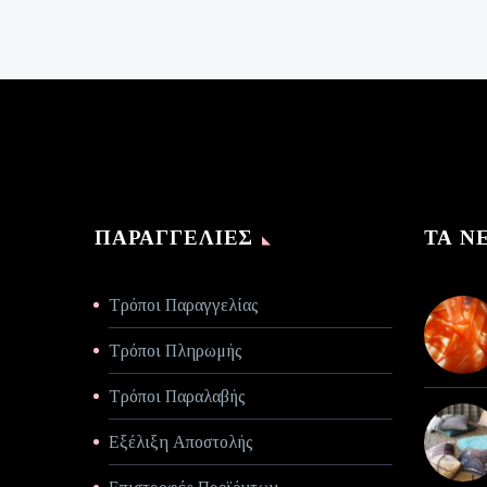
was:
τρέχουσα
€140,00.
τιμή
είναι:
€70,00.
ΠΑΡΑΓΓΕΛΊΕΣ
ΤΑ Ν
Τρόποι Παραγγελίας
Τρόποι Πληρωμής
Τρόποι Παραλαβής
Εξέλιξη Αποστολής