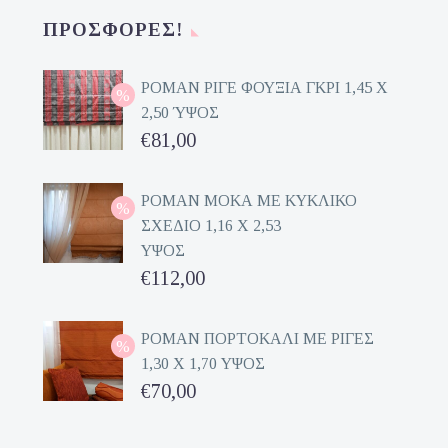
ΠΡΟΣΦΟΡΈΣ!
ΡΟΜΑΝ ΡΙΓΕ ΦΟΥΞΙΑ ΓΚΡΙ 1,45 Χ
2,50 ΎΨΟΣ
Original
€
81,00
price
Η
was:
τρέχουσα
ΡΟΜΑΝ ΜΟΚΑ ΜΕ ΚΥΚΛΙΚΟ
ΣΧΕΔΙΟ 1,16 Χ 2,53
€162,00.
τιμή
ΥΨΟΣ
είναι:
Original
€
112,00
€81,00.
price
Η
was:
τρέχουσα
ΡΟΜΑΝ ΠΟΡΤΟΚΑΛΙ ΜΕ ΡΙΓΕΣ
1,30 Χ 1,70 ΥΨΟΣ
€224,00.
τιμή
Original
€
70,00
είναι:
price
Η
€112,00.