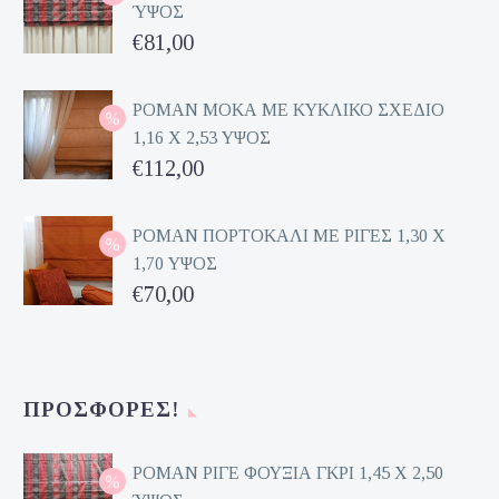
ΎΨΟΣ
Original
€
81,00
price
Η
was:
τρέχουσα
ΡΟΜΑΝ ΜΟΚΑ ΜΕ ΚΥΚΛΙΚΟ ΣΧΕΔΙΟ
1,16 Χ 2,53 ΥΨΟΣ
€162,00.
τιμή
Original
€
112,00
είναι:
price
Η
€81,00.
was:
τρέχουσα
ΡΟΜΑΝ ΠΟΡΤΟΚΑΛΙ ΜΕ ΡΙΓΕΣ 1,30 Χ
1,70 ΥΨΟΣ
€224,00.
τιμή
Original
€
70,00
είναι:
price
Η
€112,00.
was:
τρέχουσα
€140,00.
τιμή
ΠΡΟΣΦΟΡΈΣ!
είναι:
€70,00.
ΡΟΜΑΝ ΡΙΓΕ ΦΟΥΞΙΑ ΓΚΡΙ 1,45 Χ 2,50