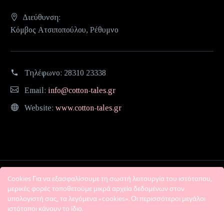
Διεύθυνση:
Κόμβος Ατσιποπούλου, Ρέθυμνο
Τηλέφωνο:
28310 23338
Email:
info@cotton-tales.gr
Website:
www.cotton-tales.gr
Cookies Για να εξασφαλίσουμε τη σωστή λειτουργία του ιστότοπου,
μερικές φορές τοποθετούμε μικρά αρχεία δεδομένων στον
υπολογιστή σας, τα λεγόμενα «cookies». Οι περισσότεροι μεγάλοι
ιστότοποι κάνουν το ίδιο.
Η εταιρεία
Όροι χρήσης
Πολιτική Απορρήτου