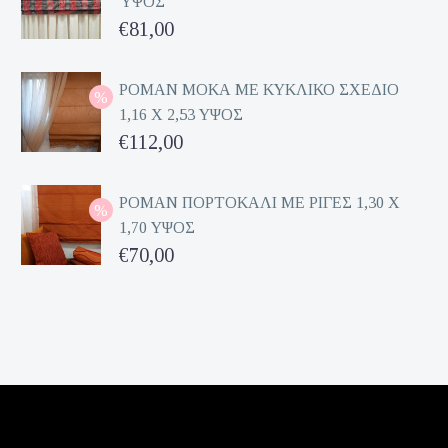
ΎΨΟΣ
Original
€
81,00
price
Η
was:
τρέχουσα
ΡΟΜΑΝ ΜΟΚΑ ΜΕ ΚΥΚΛΙΚΟ ΣΧΕΔΙΟ
1,16 Χ 2,53 ΥΨΟΣ
€162,00.
τιμή
Original
€
112,00
είναι:
price
Η
€81,00.
was:
τρέχουσα
ΡΟΜΑΝ ΠΟΡΤΟΚΑΛΙ ΜΕ ΡΙΓΕΣ 1,30 Χ
1,70 ΥΨΟΣ
€224,00.
τιμή
Original
€
70,00
είναι:
price
Η
€112,00.
was:
τρέχουσα
€140,00.
τιμή
είναι:
€70,00.