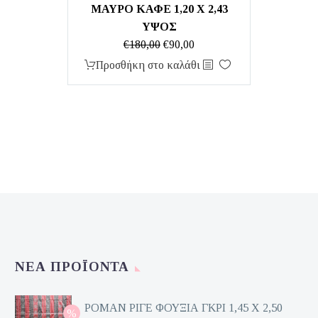
ΜΑΥΡΟ ΚΑΦΕ 1,20 Χ 2,43
ΥΨΟΣ
Original
Η
€
180,00
€
90,00
price
τρέχουσα
Προσθήκη στο καλάθι
was:
τιμή
€180,00.
είναι:
€90,00.
ΝΈΑ ΠΡΟΪΌΝΤΑ
ΡΟΜΑΝ ΡΙΓΕ ΦΟΥΞΙΑ ΓΚΡΙ 1,45 Χ 2,50