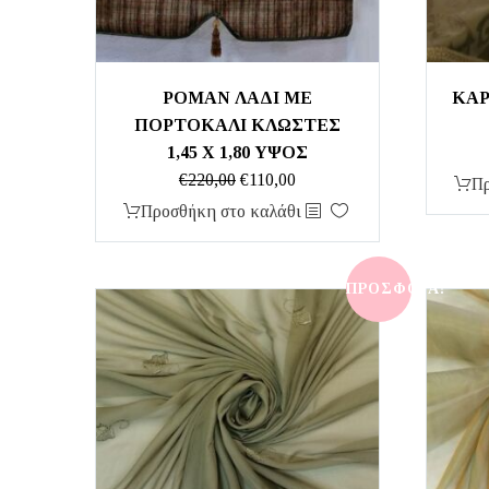
ΡΟΜΑΝ ΛΑΔΙ ΜΕ
ΚΑΡ
ΠΟΡΤΟΚΑΛΙ ΚΛΩΣΤΕΣ
1,45 Χ 1,80 ΥΨΟΣ
Original
Η
€
220,00
€
110,00
Πρ
price
τρέχουσα
Προσθήκη στο καλάθι
was:
τιμή
€220,00.
είναι:
€110,00.
ΠΡΟΣΦΟΡΆ!