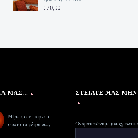
€224,00.
τιμή
Original
€
70,00
είναι:
price
Η
€112,00.
was:
τρέχουσα
€140,00.
τιμή
είναι:
€70,00.
ΈΑ ΜΑΣ…
ΣΤΕΊΛΤΕ ΜΑΣ ΜΉ
Μήπως δεν παίρνετε
Ονοματεπώνυμο (υποχρεωτικ
σωστά τα μέτρα σας;