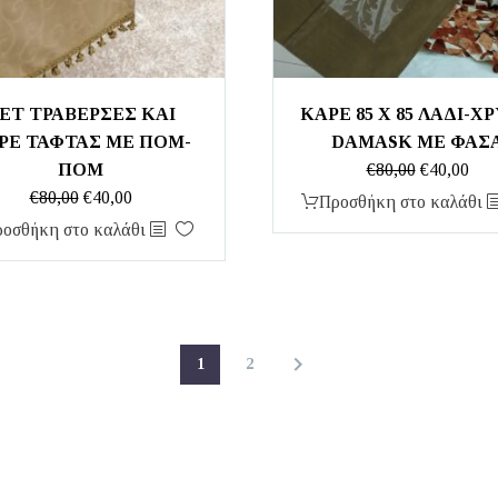
ΕΤ ΤΡΑΒΕΡΣΕΣ ΚΑΙ
ΚΑΡΈ 85 Χ 85 ΛΑΔΊ-Χ
ΡΕ ΤΑΦΤΑΣ ΜΕ ΠΟΜ-
DAMASK ΜΕ ΦΆΣ
Original
Η
ΠΟΜ
€
80,00
€
40,00
Original
Η
price
τρέ
€
80,00
€
40,00
Προσθήκη στο καλάθι
price
τρέχουσα
was:
τιμ
οσθήκη στο καλάθι
was:
τιμή
€80,00.
είνα
€80,00.
είναι:
€40,
€40,00.
1
2