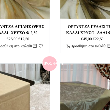
ΑΝΤΖΑ ΔΙΠΛΗΣ ΟΨΗΣ
ΟΡΓΑΝΤΖΑ ΓΥΑΛΙΣΤ
ΛΑΔΙ -ΧΡΥΣΟ Φ 2,80
ΚΛΑΔΙ ΧΡΥΣΟ -ΛΑΔΙ Φ
Original
Η
Original
Η
€
25,00
€
12,50
€
45,00
€
22,50
price
τρέχουσα
price
τρέ
οσθήκη στο καλάθι
Προσθήκη στο καλάθι
was:
τιμή
was:
τιμ
€25,00.
είναι:
€45,00.
είνα
€12,50.
€22,
ΠΡΟΣΦΟΡΆ!