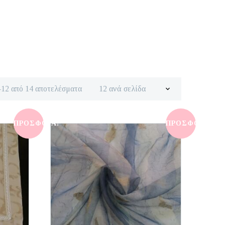
Sorted
–12 από 14 αποτελέσματα
12 ανά σελίδα
by
latest
ΠΡΟΣΦΟΡΆ!
ΠΡΟΣΦΟΡΆ!