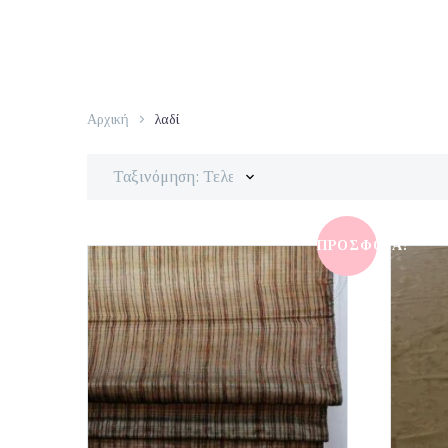
Αρχική
λαδί
Ταξινόμηση: Τελευταία
ΠΡΟΣΦΟΡΆ!