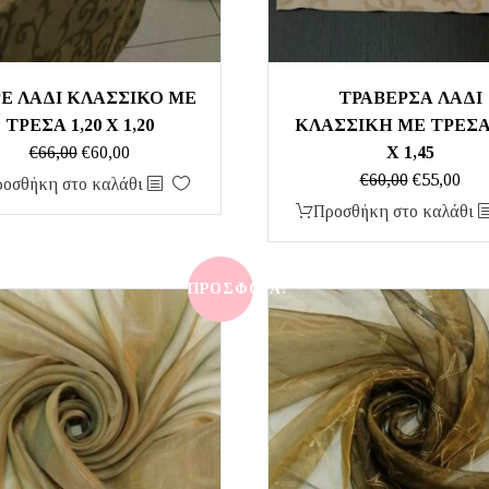
Ε ΛΑΔΙ ΚΛΑΣΣΙΚΟ ΜΕ
ΤΡΑΒΕΡΣΑ ΛΑΔΙ
ΤΡΕΣΑ 1,20 Χ 1,20
ΚΛΑΣΣΙΚΗ ΜΕ ΤΡΕΣΑ 
Original
Η
€
66,00
€
60,00
Χ 1,45
price
τρέχουσα
Original
Η
€
60,00
€
55,00
οσθήκη στο καλάθι
was:
τιμή
price
τρέ
Προσθήκη στο καλάθι
€66,00.
είναι:
was:
τιμ
€60,00.
€60,00.
είνα
€55,
ΠΡΟΣΦΟΡΆ!