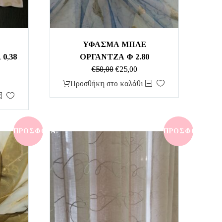
ΥΦΑΣΜΑ ΜΠΛΕ
0,38
ΟΡΓΑΝΤΖΑ Φ 2.80
Original
Η
€
50,00
€
25,00
price
τρέχουσα
Προσθήκη στο καλάθι
χουσα
was:
τιμή
ή
€50,00.
είναι:
ι:
€25,00.
00.
ΠΡΟΣΦΟΡΆ!
ΠΡΟΣΦΟΡΆ!