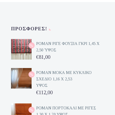
ΠΡΟΣΦΟΡΈΣ!
ΡΟΜΑΝ ΡΙΓΕ ΦΟΥΞΙΑ ΓΚΡΙ 1,45 Χ
2,50 ΎΨΟΣ
Original
€
81,00
price
Η
was:
τρέχουσα
ΡΟΜΑΝ ΜΟΚΑ ΜΕ ΚΥΚΛΙΚΟ
ΣΧΕΔΙΟ 1,16 Χ 2,53
€162,00.
τιμή
ΥΨΟΣ
είναι:
Original
€
112,00
€81,00.
price
Η
was:
τρέχουσα
ΡΟΜΑΝ ΠΟΡΤΟΚΑΛΙ ΜΕ ΡΙΓΕΣ
1,30 Χ 1,70 ΥΨΟΣ