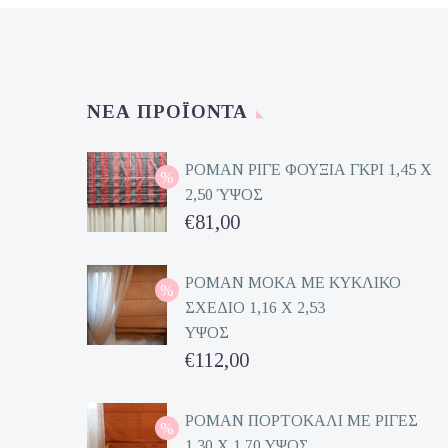
ΝΈΑ ΠΡΟΪΌΝΤΑ
ΡΟΜΑΝ ΡΙΓΕ ΦΟΥΞΙΑ ΓΚΡΙ 1,45 Χ
2,50 ΎΨΟΣ
Original
€
81,00
price
Η
was:
τρέχουσα
ΡΟΜΑΝ ΜΟΚΑ ΜΕ ΚΥΚΛΙΚΟ
ΣΧΕΔΙΟ 1,16 Χ 2,53
€162,00.
τιμή
ΥΨΟΣ
είναι:
Original
€
112,00
€81,00.
price
Η
was:
τρέχουσα
ΡΟΜΑΝ ΠΟΡΤΟΚΑΛΙ ΜΕ ΡΙΓΕΣ
1,30 Χ 1,70 ΥΨΟΣ