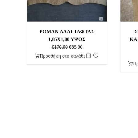
ΡΟΜΑΝ ΛΑΔΙ ΤΑΦΤΑΣ
Σ
1,85Χ1,80 ΥΨΟΣ
ΚΑ
Original
Η
€
170,00
€
85,00
price
τρέχουσα
Προσθήκη στο καλάθι
was:
τιμή
Πρ
€170,00.
είναι:
€85,00.