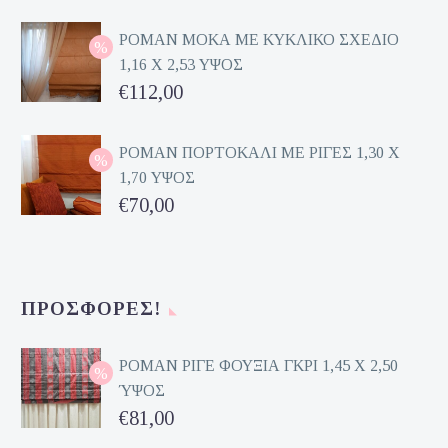
price
Η
was:
τρέχουσα
ΡΟΜΑΝ ΜΟΚΑ ΜΕ ΚΥΚΛΙΚΟ ΣΧΕΔΙΟ
1,16 Χ 2,53 ΥΨΟΣ
€162,00.
τιμή
Original
€
112,00
είναι:
price
Η
€81,00.
was:
τρέχουσα
ΡΟΜΑΝ ΠΟΡΤΟΚΑΛΙ ΜΕ ΡΙΓΕΣ 1,30 Χ
1,70 ΥΨΟΣ
€224,00.
τιμή
Original
€
70,00
είναι:
price
Η
€112,00.
was:
τρέχουσα
€140,00.
τιμή
ΠΡΟΣΦΟΡΈΣ!
είναι:
€70,00.
ΡΟΜΑΝ ΡΙΓΕ ΦΟΥΞΙΑ ΓΚΡΙ 1,45 Χ 2,50
ΎΨΟΣ
Original
€
81,00
price
Η