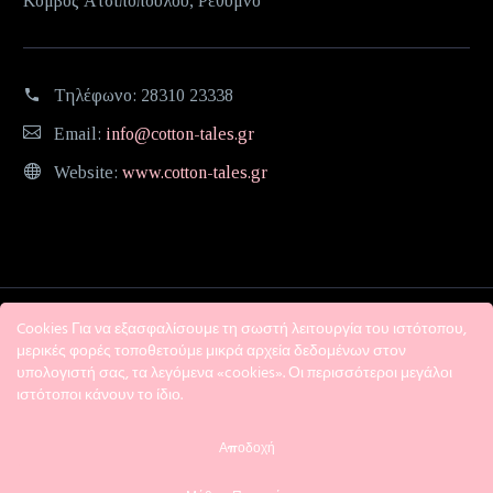
Κόμβος Ατσιποπούλου, Ρέθυμνο
Τηλέφωνο:
28310 23338
Email:
info@cotton-tales.gr
Website:
www.cotton-tales.gr
Cookies Για να εξασφαλίσουμε τη σωστή λειτουργία του ιστότοπου,
μερικές φορές τοποθετούμε μικρά αρχεία δεδομένων στον
υπολογιστή σας, τα λεγόμενα «cookies». Οι περισσότεροι μεγάλοι
ιστότοποι κάνουν το ίδιο.
Η εταιρεία
Όροι χρήσης
Πολιτική Απορρήτου
Αποδοχή