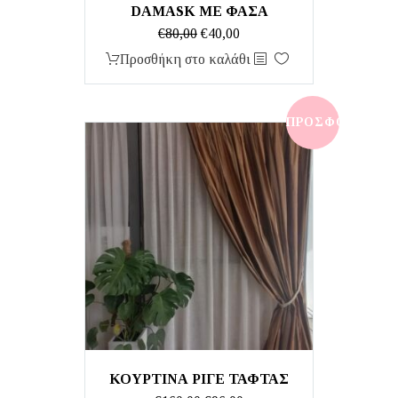
DAMASK ΜΕ ΦΆΣΑ
Original
Η
€
80,00
€
40,00
price
τρέχουσα
Προσθήκη στο καλάθι
was:
τιμή
€80,00.
είναι:
€40,00.
ΠΡΟΣΦΟΡΆ!
ΚΟΥΡΤΙΝΑ ΡΙΓΕ ΤΑΦΤΑΣ