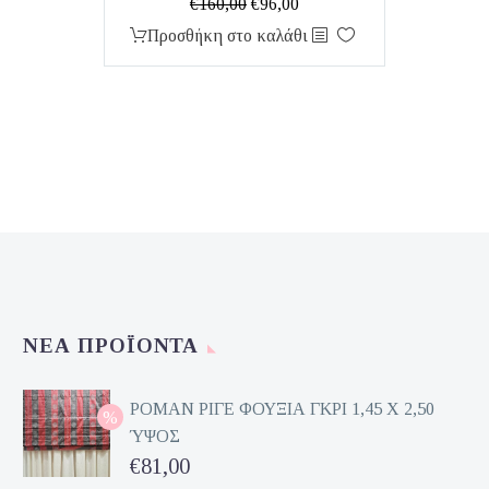
Original
Η
€
160,00
€
96,00
price
τρέχουσα
Προσθήκη στο καλάθι
was:
τιμή
€160,00.
είναι:
€96,00.
ΝΈΑ ΠΡΟΪΌΝΤΑ
ΡΟΜΑΝ ΡΙΓΕ ΦΟΥΞΙΑ ΓΚΡΙ 1,45 Χ 2,50
ΎΨΟΣ
Original
€
81,00