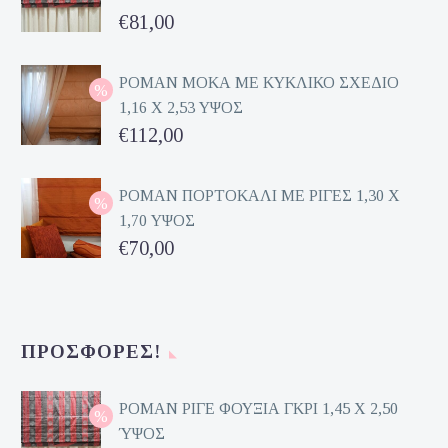
Original
€
81,00
price
Η
was:
τρέχουσα
ΡΟΜΑΝ ΜΟΚΑ ΜΕ ΚΥΚΛΙΚΟ ΣΧΕΔΙΟ
1,16 Χ 2,53 ΥΨΟΣ
€162,00.
τιμή
Original
€
112,00
είναι:
price
Η
€81,00.
was:
τρέχουσα
ΡΟΜΑΝ ΠΟΡΤΟΚΑΛΙ ΜΕ ΡΙΓΕΣ 1,30 Χ
1,70 ΥΨΟΣ
€224,00.
τιμή
Original
€
70,00
είναι:
price
Η
€112,00.
was:
τρέχουσα
€140,00.
τιμή
ΠΡΟΣΦΟΡΈΣ!
είναι:
€70,00.
ΡΟΜΑΝ ΡΙΓΕ ΦΟΥΞΙΑ ΓΚΡΙ 1,45 Χ 2,50
ΎΨΟΣ