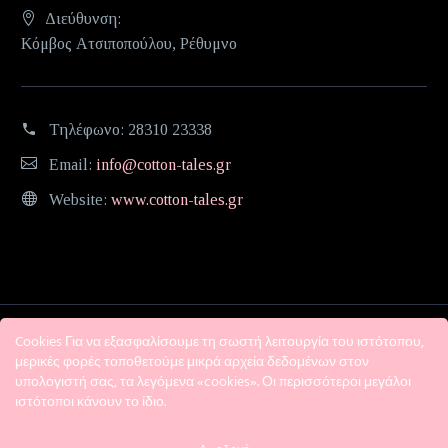
Διεύθυνση:
Κόμβος Ατσιποπούλου, Ρέθυμνο
Τηλέφωνο:
28310 23338
Email:
info@cotton-tales.gr
Website:
www.cotton-tales.gr
Cookies Για να εξασφαλίσουμε τη σωστή λειτουργία του ιστότοπου,
μερικές φορές τοποθετούμε μικρά αρχεία δεδομένων στον
υπολογιστή σας, τα λεγόμενα «cookies». Οι περισσότεροι μεγάλοι
ιστότοποι κάνουν το ίδιο.
Η εταιρεία
Όροι χρήσης
Πολιτική Απορρήτου