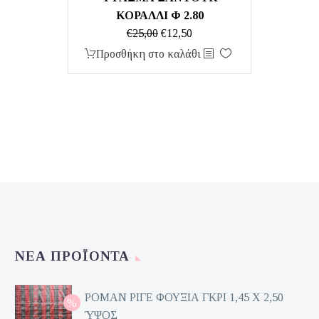
ΚΟΡΑΛΛΙ Φ 2.80
Original
Η
€
25,00
€
12,50
price
τρέχουσα
Προσθήκη στο καλάθι
was:
τιμή
€25,00.
είναι:
€12,50.
ΝΈΑ ΠΡΟΪΌΝΤΑ
ΡΟΜΑΝ ΡΙΓΕ ΦΟΥΞΙΑ ΓΚΡΙ 1,45 Χ 2,50
ΎΨΟΣ