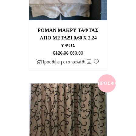
ΡΟΜΑΝ ΜΑΚΡΥ ΤΑΦΤΑΣ
ΑΠΟ ΜΕΤΑΞΙ 0,60 X 2,24
ΥΨΟΣ
Original
Η
€
120,00
€
60,00
price
τρέχουσα
Προσθήκη στο καλάθι
was:
τιμή
€120,00.
είναι:
€60,00.
ΠΡΟΣΦΟΡΆ!