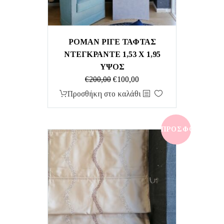
ΡΟΜΑΝ ΡΙΓΕ ΤΑΦΤΑΣ
ΝΤΕΓΚΡΑΝΤΕ 1,53 Χ 1,95
ΥΨΟΣ
Original
Η
€
200,00
€
100,00
price
τρέχουσα
Προσθήκη στο καλάθι
was:
τιμή
€200,00.
είναι:
€100,00.
ΠΡΟΣΦΟΡΆ!