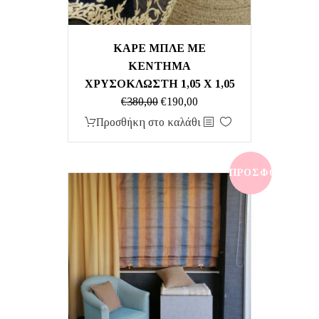
ΚΑΡΕ ΜΠΛΕ ΜΕ
ΚΕΝΤΗΜΑ
ΧΡΥΣΟΚΛΩΣΤΗ 1,05 Χ 1,05
Original
Η
€
380,00
€
190,00
price
τρέχουσα
Προσθήκη στο καλάθι
was:
τιμή
€380,00.
είναι:
€190,00.
ΠΡΟΣΦΟΡΆ!