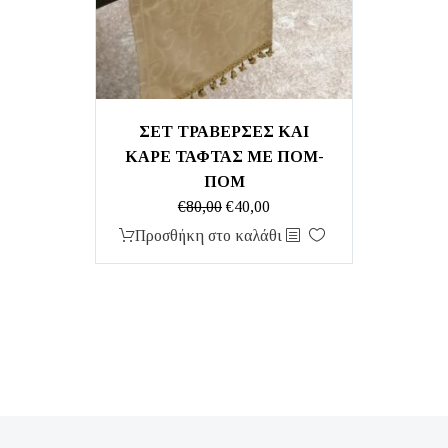
ΣΕΤ ΤΡΑΒΕΡΣΕΣ ΚΑΙ
ΚΑΡΕ ΤΑΦΤΑΣ ΜΕ ΠΟΜ-
ΠΟΜ
Original
Η
€
80,00
€
40,00
price
τρέχουσα
Προσθήκη στο καλάθι
was:
τιμή
€80,00.
είναι:
€40,00.