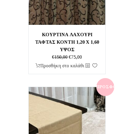
ΚΟΥΡΤΙΝΑ ΛΑΧΟΥΡΙ
ΤΑΦΤΑΣ ΚΟΝΤΗ 1,20 Χ 1,60
ΥΨΟΣ
Original
Η
€
150,00
€
75,00
price
τρέχουσα
Προσθήκη στο καλάθι
was:
τιμή
€150,00.
είναι:
€75,00.
ΠΡΟΣΦΟΡΆ!