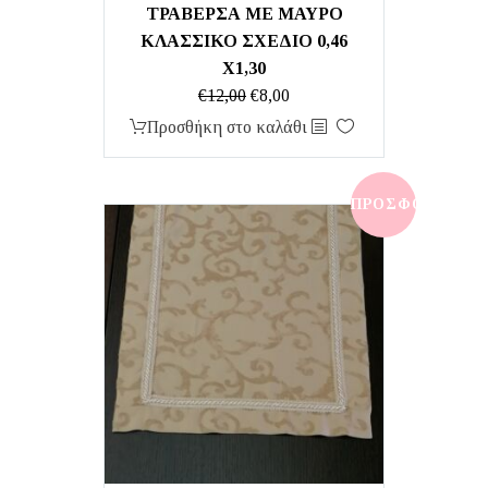
ΤΡΑΒΕΡΣΑ ΜΕ ΜΑΥΡΟ
ΚΛΑΣΣΙΚΟ ΣΧΕΔΙΟ 0,46
Χ1,30
Original
Η
€
12,00
€
8,00
price
τρέχουσα
Προσθήκη στο καλάθι
was:
τιμή
€12,00.
είναι:
€8,00.
ΠΡΟΣΦΟΡΆ!