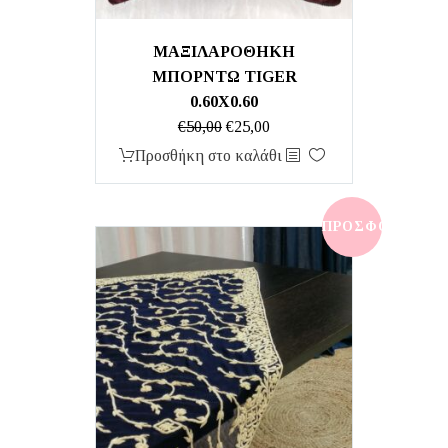
ΜΑΞΙΛΑΡΟΘΗΚΗ
ΜΠΟΡΝΤΩ TIGER
0.60X0.60
Original
Η
€
50,00
€
25,00
price
τρέχουσα
Προσθήκη στο καλάθι
was:
τιμή
€50,00.
είναι:
€25,00.
ΠΡΟΣΦΟΡΆ!