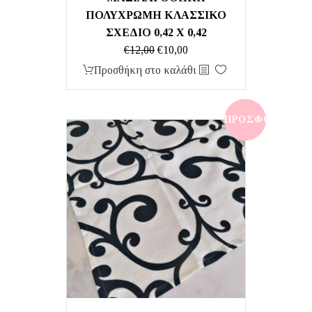
ΠΟΛΥΧΡΩΜΗ ΚΛΑΣΣΙΚΟ
ΣΧΕΔΙΟ 0,42 Χ 0,42
Original
Η
€
12,00
€
10,00
price
τρέχουσα
Προσθήκη στο καλάθι
was:
τιμή
€12,00.
είναι:
€10,00.
ΠΡΟΣΦΟΡΆ!