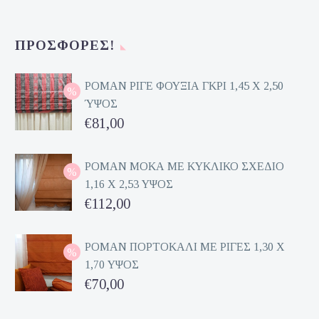
was:
τρέχουσα
€140,00.
τιμή
ΠΡΟΣΦΟΡΈΣ!
είναι:
€70,00.
ΡΟΜΑΝ ΡΙΓΕ ΦΟΥΞΙΑ ΓΚΡΙ 1,45 Χ 2,50
ΎΨΟΣ
Original
€
81,00
price
Η
was:
τρέχουσα
ΡΟΜΑΝ ΜΟΚΑ ΜΕ ΚΥΚΛΙΚΟ ΣΧΕΔΙΟ
1,16 Χ 2,53 ΥΨΟΣ
€162,00.
τιμή
Original
€
112,00
είναι:
price
Η
€81,00.
was:
τρέχουσα
ΡΟΜΑΝ ΠΟΡΤΟΚΑΛΙ ΜΕ ΡΙΓΕΣ 1,30 Χ
1,70 ΥΨΟΣ
€224,00.
τιμή
Original
€
70,00
είναι:
price
Η
€112,00.