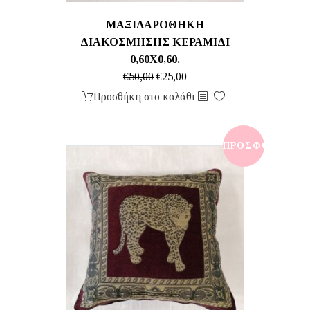
ΜΑΞΙΛΑΡΟΘΗΚΗ
ΔΙΑΚΟΣΜΗΣΗΣ ΚΕΡΑΜΙΔΙ
0,60Χ0,60.
Original
Η
€
50,00
€
25,00
price
τρέχουσα
Προσθήκη στο καλάθι
was:
τιμή
€50,00.
είναι:
€25,00.
ΠΡΟΣΦΟΡΆ!