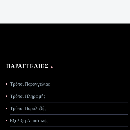
was:
τρέχουσα
€140,00.
τιμή
είναι:
€70,00.
ΠΑΡΑΓΓΕΛΊΕΣ
Τρόποι Παραγγελίας
Τρόποι Πληρωμής
Τρόποι Παραλαβής
Εξέλιξη Αποστολής