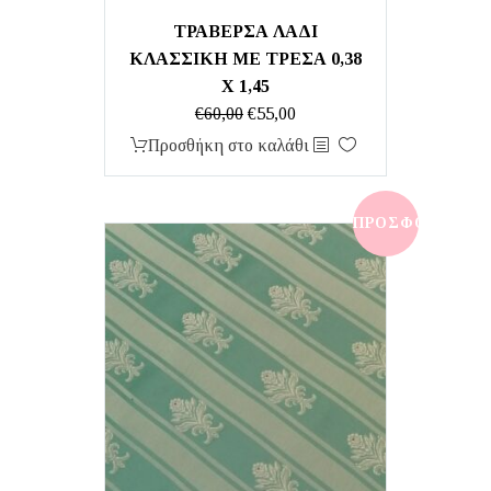
ΤΡΑΒΕΡΣΑ ΛΑΔΙ
ΚΛΑΣΣΙΚΗ ΜΕ ΤΡΕΣΑ 0,38
Χ 1,45
Original
Η
€
60,00
€
55,00
price
τρέχουσα
Προσθήκη στο καλάθι
was:
τιμή
€60,00.
είναι:
€55,00.
ΠΡΟΣΦΟΡΆ!