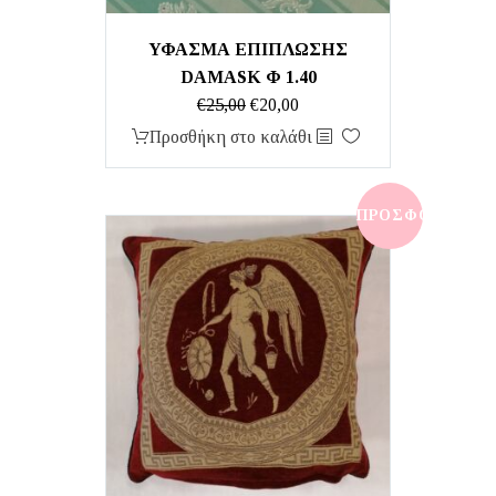
ΥΦΑΣΜΑ ΕΠΙΠΛΩΣΗΣ
DAMASK Φ 1.40
Original
Η
€
25,00
€
20,00
price
τρέχουσα
Προσθήκη στο καλάθι
was:
τιμή
€25,00.
είναι:
€20,00.
ΠΡΟΣΦΟΡΆ!