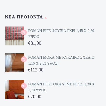
ΝΈΑ ΠΡΟΪΌΝΤΑ
ΡΟΜΑΝ ΡΙΓΕ ΦΟΥΞΙΑ ΓΚΡΙ 1,45 Χ 2,50
ΎΨΟΣ
Original
€
81,00
price
Η
was:
τρέχουσα
ΡΟΜΑΝ ΜΟΚΑ ΜΕ ΚΥΚΛΙΚΟ ΣΧΕΔΙΟ
1,16 Χ 2,53 ΥΨΟΣ
€162,00.
τιμή
Original
€
112,00
είναι:
price
Η
€81,00.
was:
τρέχουσα
ΡΟΜΑΝ ΠΟΡΤΟΚΑΛΙ ΜΕ ΡΙΓΕΣ 1,30 Χ
1,70 ΥΨΟΣ
€224,00.
τιμή
Original
€
70,00
είναι:
price
Η
€112,00.