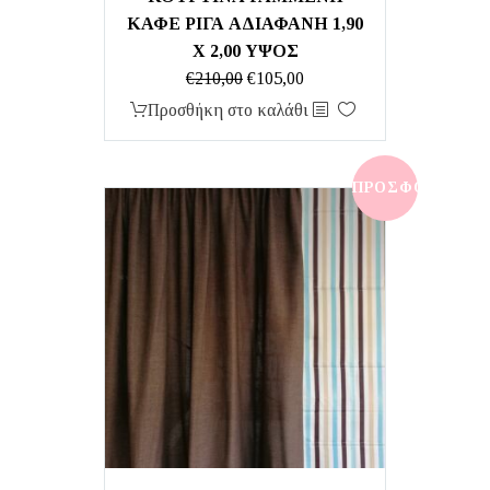
ΚΑΦΕ ΡΙΓΑ ΑΔΙΑΦΑΝΗ 1,90
Χ 2,00 ΥΨΟΣ
Original
Η
€
210,00
€
105,00
price
τρέχουσα
Προσθήκη στο καλάθι
was:
τιμή
€210,00.
είναι:
€105,00.
ΠΡΟΣΦΟΡΆ!