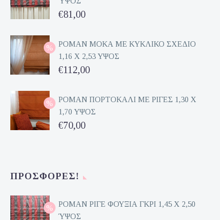
ΎΨΟΣ
Original
€
81,00
price
Η
was:
τρέχουσα
ΡΟΜΑΝ ΜΟΚΑ ΜΕ ΚΥΚΛΙΚΟ ΣΧΕΔΙΟ
1,16 Χ 2,53 ΥΨΟΣ
€162,00.
τιμή
Original
€
112,00
είναι:
price
Η
€81,00.
was:
τρέχουσα
ΡΟΜΑΝ ΠΟΡΤΟΚΑΛΙ ΜΕ ΡΙΓΕΣ 1,30 Χ
1,70 ΥΨΟΣ
€224,00.
τιμή
Original
€
70,00
είναι:
price
Η
€112,00.
was:
τρέχουσα
€140,00.
τιμή
ΠΡΟΣΦΟΡΈΣ!
είναι:
€70,00.
ΡΟΜΑΝ ΡΙΓΕ ΦΟΥΞΙΑ ΓΚΡΙ 1,45 Χ 2,50
ΎΨΟΣ