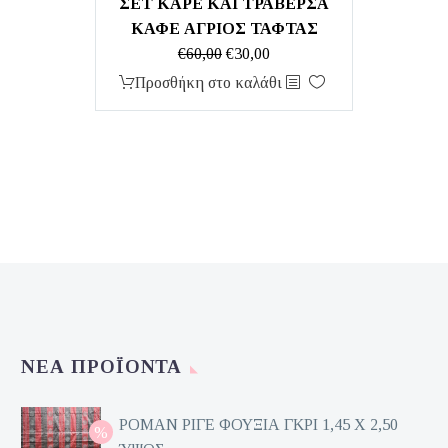
ΣΕΤ ΚΑΡΕ ΚΑΙ ΤΡΑΒΕΡΣΑ
ΚΑΦΕ ΑΓΡΙΟΣ ΤΑΦΤΑΣ
Original
Η
€
60,00
€
30,00
price
τρέχουσα
Προσθήκη στο καλάθι
was:
τιμή
€60,00.
είναι:
€30,00.
ΝΈΑ ΠΡΟΪΌΝΤΑ
ΡΟΜΑΝ ΡΙΓΕ ΦΟΥΞΙΑ ΓΚΡΙ 1,45 Χ 2,50