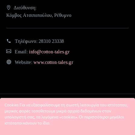
Διεύθυνση:
Κόμβος Ατσιποπούλου, Ρέθυμνο
Τηλέφωνο:
28310 23338
Email:
info@cotton-tales.gr
Website:
www.cotton-tales.gr
Cookies Για να εξασφαλίσουμε τη σωστή λειτουργία του ιστότοπου,
μερικές φορές τοποθετούμε μικρά αρχεία δεδομένων στον
υπολογιστή σας, τα λεγόμενα «cookies». Οι περισσότεροι μεγάλοι
ιστότοποι κάνουν το ίδιο.
Η εταιρεία
Όροι χρήσης
Πολιτική Απορρήτου