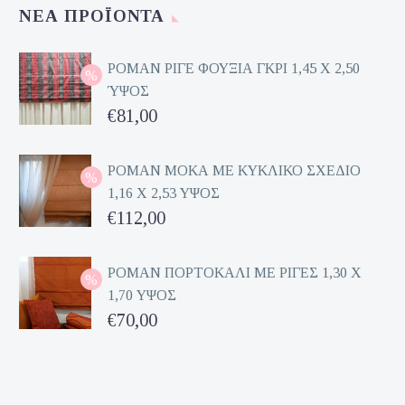
ΝΈΑ ΠΡΟΪΌΝΤΑ
ΡΟΜΑΝ ΡΙΓΕ ΦΟΥΞΙΑ ΓΚΡΙ 1,45 Χ 2,50
ΎΨΟΣ
Original
€
81,00
price
Η
was:
τρέχουσα
ΡΟΜΑΝ ΜΟΚΑ ΜΕ ΚΥΚΛΙΚΟ ΣΧΕΔΙΟ
1,16 Χ 2,53 ΥΨΟΣ
€162,00.
τιμή
Original
€
112,00
είναι:
price
Η
€81,00.
was:
τρέχουσα
ΡΟΜΑΝ ΠΟΡΤΟΚΑΛΙ ΜΕ ΡΙΓΕΣ 1,30 Χ
1,70 ΥΨΟΣ
€224,00.
τιμή
Original
€
70,00
είναι:
price
Η
€112,00.
was:
τρέχουσα
€140,00.
τιμή