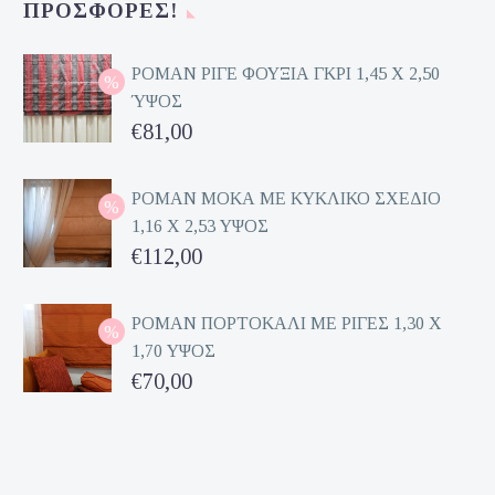
ΠΡΟΣΦΟΡΈΣ!
είναι:
€70,00.
ΡΟΜΑΝ ΡΙΓΕ ΦΟΥΞΙΑ ΓΚΡΙ 1,45 Χ 2,50
ΎΨΟΣ
Original
€
81,00
price
Η
was:
τρέχουσα
ΡΟΜΑΝ ΜΟΚΑ ΜΕ ΚΥΚΛΙΚΟ ΣΧΕΔΙΟ
1,16 Χ 2,53 ΥΨΟΣ
€162,00.
τιμή
Original
€
112,00
είναι:
price
Η
€81,00.
was:
τρέχουσα
ΡΟΜΑΝ ΠΟΡΤΟΚΑΛΙ ΜΕ ΡΙΓΕΣ 1,30 Χ
1,70 ΥΨΟΣ
€224,00.
τιμή
Original
€
70,00
είναι:
price
Η
€112,00.
was:
τρέχουσα
€140,00.
τιμή