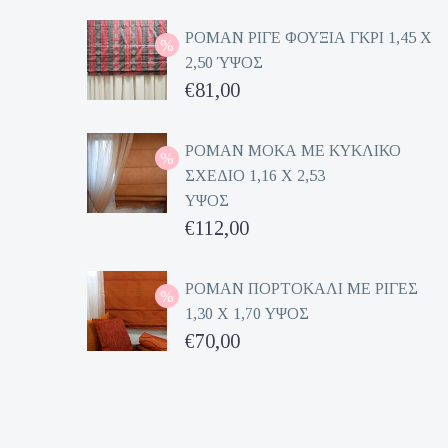
ΡΟΜΑΝ ΡΙΓΕ ΦΟΥΞΙΑ ΓΚΡΙ 1,45 Χ
2,50 ΎΨΟΣ
Original
€
81,00
price
Η
was:
τρέχουσα
ΡΟΜΑΝ ΜΟΚΑ ΜΕ ΚΥΚΛΙΚΟ
ΣΧΕΔΙΟ 1,16 Χ 2,53
€162,00.
τιμή
ΥΨΟΣ
είναι:
Original
€
112,00
€81,00.
price
Η
was:
τρέχουσα
ΡΟΜΑΝ ΠΟΡΤΟΚΑΛΙ ΜΕ ΡΙΓΕΣ
1,30 Χ 1,70 ΥΨΟΣ
€224,00.
τιμή
Original
€
70,00
είναι:
price
Η
€112,00.
was:
τρέχουσα
€140,00.
τιμή