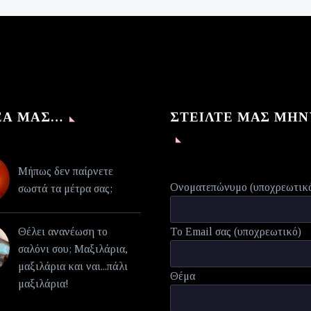
είναι:
€70,00.
ΈΑ ΜΑΣ…
ΣΤΕΊΛΤΕ ΜΑΣ ΜΉ
Μήπως δεν παίρνετε
Ονοματεπώνυμο (υποχρεωτικ
σωστά τα μέτρα σας;
Θέλει ανανέωση το
Το Email σας (υποχρεωτικό)
σαλόνι σου; Μαξιλάρια,
μαξιλάρια και ναι...πάλι
Θέμα
μαξιλάρια!