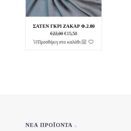
ΣΑΤΕΝ ΓΚΡΙ ΖΑΚΑΡ Φ.2.80
Original
Η
€
22,00
€
15,50
price
τρέχουσα
Προσθήκη στο καλάθι
was:
τιμή
€22,00.
είναι:
€15,50.
ΝΈΑ ΠΡΟΪΌΝΤΑ