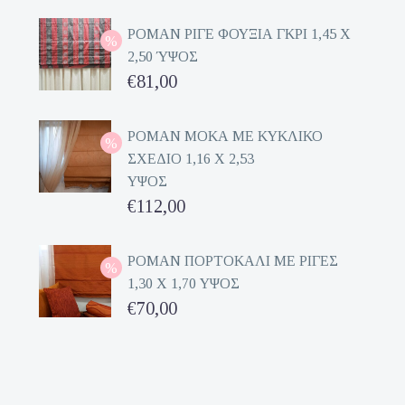
ΡΟΜΑΝ ΡΙΓΕ ΦΟΥΞΙΑ ΓΚΡΙ 1,45 Χ
2,50 ΎΨΟΣ
Original
€
81,00
price
Η
was:
τρέχουσα
ΡΟΜΑΝ ΜΟΚΑ ΜΕ ΚΥΚΛΙΚΟ
ΣΧΕΔΙΟ 1,16 Χ 2,53
€162,00.
τιμή
ΥΨΟΣ
είναι:
Original
€
112,00
€81,00.
price
Η
was:
τρέχουσα
ΡΟΜΑΝ ΠΟΡΤΟΚΑΛΙ ΜΕ ΡΙΓΕΣ
1,30 Χ 1,70 ΥΨΟΣ
€224,00.
τιμή
Original
€
70,00
είναι:
price
Η
€112,00.
was:
τρέχουσα
€140,00.
τιμή