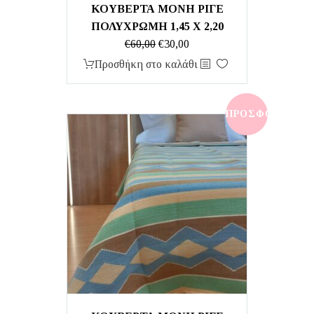
ΚΟΥΒΕΡΤΑ ΜΟΝΗ ΡΙΓΕ
ΠΟΛΥΧΡΩΜΗ 1,45 Χ 2,20
Original
Η
€
60,00
€
30,00
price
τρέχουσα
Προσθήκη στο καλάθι
was:
τιμή
€60,00.
είναι:
€30,00.
ΠΡΟΣΦΟΡΆ!