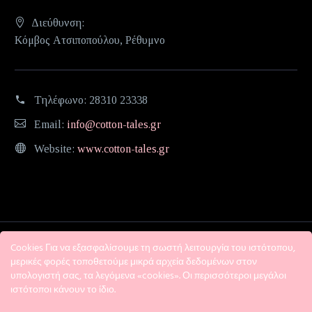
Διεύθυνση:
Κόμβος Ατσιποπούλου, Ρέθυμνο
Τηλέφωνο:
28310 23338
Email:
info@cotton-tales.gr
Website:
www.cotton-tales.gr
Cookies Για να εξασφαλίσουμε τη σωστή λειτουργία του ιστότοπου,
μερικές φορές τοποθετούμε μικρά αρχεία δεδομένων στον
υπολογιστή σας, τα λεγόμενα «cookies». Οι περισσότεροι μεγάλοι
ιστότοποι κάνουν το ίδιο.
Η εταιρεία
Όροι χρήσης
Πολιτική Απορρήτου