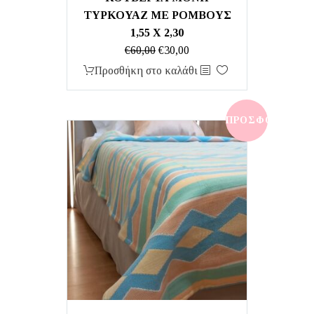
ΤΥΡΚΟΥΑΖ ΜΕ ΡΟΜΒΟΥΣ
1,55 Χ 2,30
Original
Η
€
60,00
€
30,00
price
τρέχουσα
Προσθήκη στο καλάθι
was:
τιμή
€60,00.
είναι:
€30,00.
ΠΡΟΣΦΟΡΆ!