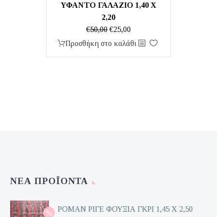
ΥΦΑΝΤΟ ΓΑΛΑΖΙΟ 1,40 Χ
2,20
Original
Η
€
50,00
€
25,00
price
τρέχουσα
Προσθήκη στο καλάθι
was:
τιμή
€50,00.
είναι:
€25,00.
ΝΈΑ ΠΡΟΪΌΝΤΑ
ΡΟΜΑΝ ΡΙΓΕ ΦΟΥΞΙΑ ΓΚΡΙ 1,45 Χ 2,50