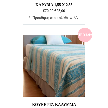
ΚΑΡΑΒΙΑ 1,55 Χ 2,55
Original
Η
€
70,00
€
35,00
price
τρέχουσα
Προσθήκη στο καλάθι
was:
τιμή
€70,00.
είναι:
€35,00.
ΠΡΟΣΦΟΡΆ!
ΚΟΥΒΕΡΤΑ ΚΑΛΥΜΜΑ