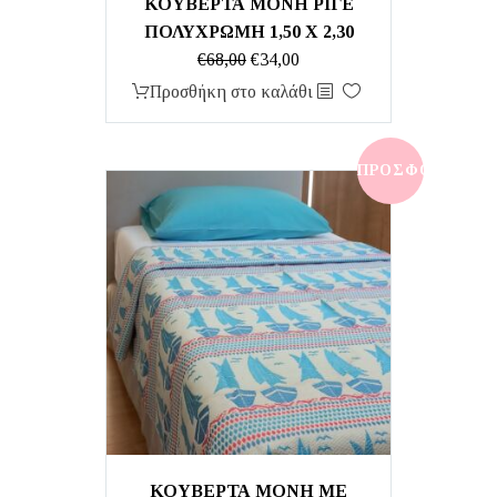
ΚΟΥΒΕΡΤΑ ΜΟΝΗ ΡΙΓΕ
ΠΟΛΥΧΡΩΜΗ 1,50 Χ 2,30
Original
Η
€
68,00
€
34,00
price
τρέχουσα
Προσθήκη στο καλάθι
was:
τιμή
€68,00.
είναι:
€34,00.
ΠΡΟΣΦΟΡΆ!
ΚΟΥΒΕΡΤΑ ΜΟΝΗ ΜΕ