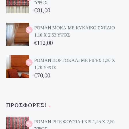
ΎΨΟΣ
Original
€
81,00
price
Η
was:
τρέχουσα
ΡΟΜΑΝ ΜΟΚΑ ΜΕ ΚΥΚΛΙΚΟ ΣΧΕΔΙΟ
1,16 Χ 2,53 ΥΨΟΣ
€162,00.
τιμή
Original
€
112,00
είναι:
price
Η
€81,00.
was:
τρέχουσα
ΡΟΜΑΝ ΠΟΡΤΟΚΑΛΙ ΜΕ ΡΙΓΕΣ 1,30 Χ
1,70 ΥΨΟΣ
€224,00.
τιμή
Original
€
70,00
είναι:
price
Η
€112,00.
was:
τρέχουσα
€140,00.
τιμή
ΠΡΟΣΦΟΡΈΣ!
είναι:
€70,00.
ΡΟΜΑΝ ΡΙΓΕ ΦΟΥΞΙΑ ΓΚΡΙ 1,45 Χ 2,50
ΎΨΟΣ