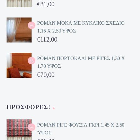
Original
€
81,00
price
Η
was:
τρέχουσα
ΡΟΜΑΝ ΜΟΚΑ ΜΕ ΚΥΚΛΙΚΟ ΣΧΕΔΙΟ
1,16 Χ 2,53 ΥΨΟΣ
€162,00.
τιμή
Original
€
112,00
είναι:
price
Η
€81,00.
was:
τρέχουσα
ΡΟΜΑΝ ΠΟΡΤΟΚΑΛΙ ΜΕ ΡΙΓΕΣ 1,30 Χ
1,70 ΥΨΟΣ
€224,00.
τιμή
Original
€
70,00
είναι:
price
Η
€112,00.
was:
τρέχουσα
€140,00.
τιμή
ΠΡΟΣΦΟΡΈΣ!
είναι:
€70,00.
ΡΟΜΑΝ ΡΙΓΕ ΦΟΥΞΙΑ ΓΚΡΙ 1,45 Χ 2,50
ΎΨΟΣ