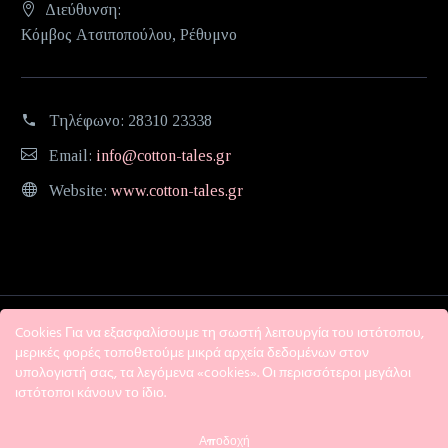
Διεύθυνση:
Κόμβος Ατσιποπούλου, Ρέθυμνο
Τηλέφωνο:
28310 23338
Email:
info@cotton-tales.gr
Website:
www.cotton-tales.gr
Cookies Για να εξασφαλίσουμε τη σωστή λειτουργία του ιστότοπου,
μερικές φορές τοποθετούμε μικρά αρχεία δεδομένων στον
υπολογιστή σας, τα λεγόμενα «cookies». Οι περισσότεροι μεγάλοι
ιστότοποι κάνουν το ίδιο.
Η εταιρεία
Όροι χρήσης
Πολιτική Απορρήτου
Αποδοχή