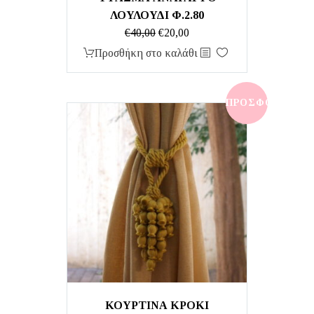
ΛΟΥΛΟΥΔΙ Φ.2.80
Original
Η
€
40,00
€
20,00
price
τρέχουσα
Προσθήκη στο καλάθι
was:
τιμή
€40,00.
είναι:
€20,00.
ΠΡΟΣΦΟΡΆ!
ΚΟΥΡΤΙΝΑ ΚΡΟΚΙ