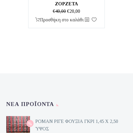
ΖΟΡΖΕΤΑ
Original
Η
€
40,00
€
20,00
price
τρέχουσα
Προσθήκη στο καλάθι
was:
τιμή
€40,00.
είναι:
€20,00.
ΝΈΑ ΠΡΟΪΌΝΤΑ
ΡΟΜΑΝ ΡΙΓΕ ΦΟΥΞΙΑ ΓΚΡΙ 1,45 Χ 2,50
ΎΨΟΣ