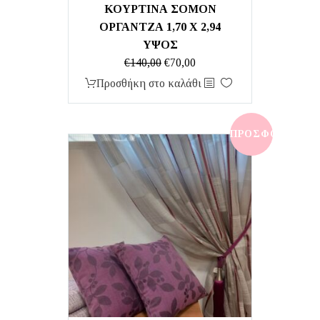
ΚΟΥΡΤΙΝΑ ΣΟΜΟΝ
ΟΡΓΑΝΤΖΑ 1,70 Χ 2,94
ΥΨΟΣ
Original
Η
€
140,00
€
70,00
price
τρέχουσα
Προσθήκη στο καλάθι
was:
τιμή
€140,00.
είναι:
€70,00.
ΠΡΟΣΦΟΡΆ!