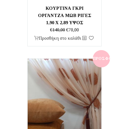
ΚΟΥΡΤΙΝΑ ΓΚΡΙ
ΟΡΓΑΝΤΖΑ ΜΩΒ ΡΙΓΕΣ
1,90 Χ 2,89 ΥΨΟΣ
Original
Η
€
140,00
€
70,00
price
τρέχουσα
Προσθήκη στο καλάθι
was:
τιμή
€140,00.
είναι:
€70,00.
ΠΡΟΣΦΟΡΆ!