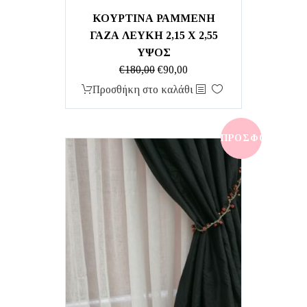
ΚΟΥΡΤΙΝΑ ΡΑΜΜΕΝΗ
ΓΑΖΑ ΛΕΥΚΗ 2,15 Χ 2,55
ΥΨΟΣ
Original
Η
€
180,00
€
90,00
price
τρέχουσα
Προσθήκη στο καλάθι
was:
τιμή
€180,00.
είναι:
€90,00.
ΠΡΟΣΦΟΡΆ!