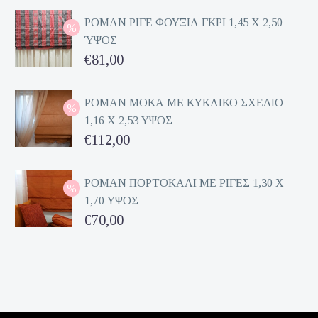
€70,00.
ΡΟΜΑΝ ΡΙΓΕ ΦΟΥΞΙΑ ΓΚΡΙ 1,45 Χ 2,50
ΎΨΟΣ
Original
€
81,00
price
Η
was:
τρέχουσα
ΡΟΜΑΝ ΜΟΚΑ ΜΕ ΚΥΚΛΙΚΟ ΣΧΕΔΙΟ
1,16 Χ 2,53 ΥΨΟΣ
€162,00.
τιμή
Original
€
112,00
είναι:
price
Η
€81,00.
was:
τρέχουσα
ΡΟΜΑΝ ΠΟΡΤΟΚΑΛΙ ΜΕ ΡΙΓΕΣ 1,30 Χ
1,70 ΥΨΟΣ
€224,00.
τιμή
Original
€
70,00
είναι:
price
Η
€112,00.
was:
τρέχουσα
€140,00.
τιμή
είναι: