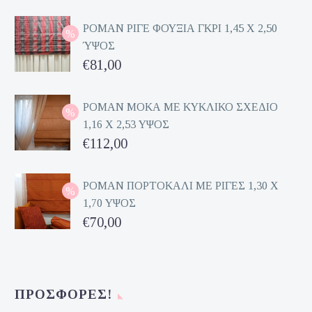
ΡΟΜΑΝ ΡΙΓΕ ΦΟΥΞΙΑ ΓΚΡΙ 1,45 Χ 2,50
ΎΨΟΣ
Original
€
81,00
price
Η
was:
τρέχουσα
ΡΟΜΑΝ ΜΟΚΑ ΜΕ ΚΥΚΛΙΚΟ ΣΧΕΔΙΟ
1,16 Χ 2,53 ΥΨΟΣ
€162,00.
τιμή
Original
€
112,00
είναι:
price
Η
€81,00.
was:
τρέχουσα
ΡΟΜΑΝ ΠΟΡΤΟΚΑΛΙ ΜΕ ΡΙΓΕΣ 1,30 Χ
1,70 ΥΨΟΣ
€224,00.
τιμή
Original
€
70,00
είναι:
price
Η
€112,00.
was:
τρέχουσα
€140,00.
τιμή
ΠΡΟΣΦΟΡΈΣ!
είναι: