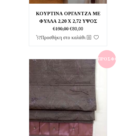
ΚΟΥΡΤΙΝΑ ΟΡΓΑΝΤΖΑ ΜΕ
ΦΥΛΛΑ 2,20 Χ 2,72 ΥΨΟΣ
Original
Η
€
190,00
€
80,00
price
τρέχουσα
Προσθήκη στο καλάθι
was:
τιμή
€190,00.
είναι:
€80,00.
ΠΡΟΣΦΟΡΆ!