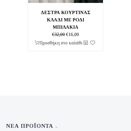
ΔΕΣΤΡΑ ΚΟΥΡΤΙΝΑΣ
ΚΛΑΔΙ ΜΕ ΡΟΔΙ
ΜΠΙΛΑΚΙΑ
Original
Η
€
32,00
€
16,00
price
τρέχουσα
Προσθήκη στο καλάθι
was:
τιμή
€32,00.
είναι:
€16,00.
ΝΈΑ ΠΡΟΪΌΝΤΑ