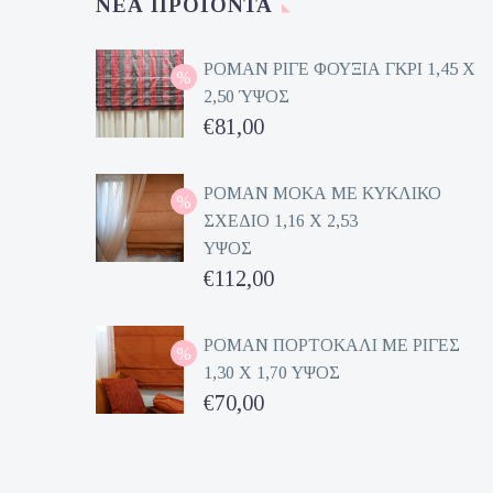
ΝΈΑ ΠΡΟΪΌΝΤΑ
ΡΟΜΑΝ ΡΙΓΕ ΦΟΥΞΙΑ ΓΚΡΙ 1,45 Χ
2,50 ΎΨΟΣ
Original
€
81,00
price
Η
was:
τρέχουσα
ΡΟΜΑΝ ΜΟΚΑ ΜΕ ΚΥΚΛΙΚΟ
ΣΧΕΔΙΟ 1,16 Χ 2,53
€162,00.
τιμή
ΥΨΟΣ
είναι:
Original
€
112,00
€81,00.
price
Η
was:
τρέχουσα
ΡΟΜΑΝ ΠΟΡΤΟΚΑΛΙ ΜΕ ΡΙΓΕΣ
1,30 Χ 1,70 ΥΨΟΣ
€224,00.
τιμή
Original
€
70,00
είναι:
price
Η
€112,00.
was:
τρέχουσα