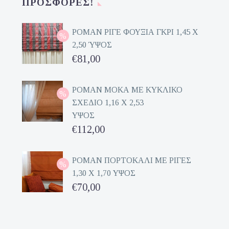
ΠΡΟΣΦΟΡΈΣ!
ΡΟΜΑΝ ΡΙΓΕ ΦΟΥΞΙΑ ΓΚΡΙ 1,45 Χ
2,50 ΎΨΟΣ
Original
€
81,00
price
Η
was:
τρέχουσα
ΡΟΜΑΝ ΜΟΚΑ ΜΕ ΚΥΚΛΙΚΟ
ΣΧΕΔΙΟ 1,16 Χ 2,53
€162,00.
τιμή
ΥΨΟΣ
είναι:
Original
€
112,00
€81,00.
price
Η
was:
τρέχουσα
ΡΟΜΑΝ ΠΟΡΤΟΚΑΛΙ ΜΕ ΡΙΓΕΣ
1,30 Χ 1,70 ΥΨΟΣ
€224,00.
τιμή
Original
€
70,00
είναι:
price
Η
€112,00.
was:
τρέχουσα