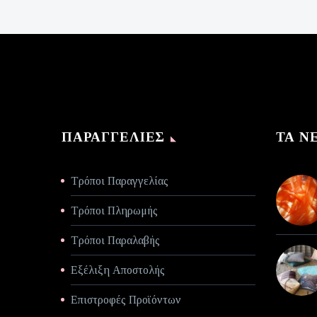
€140,00.
τιμή
είναι:
€70,00.
ΠΑΡΑΓΓΕΛΊΕΣ
ΤΑ Ν
Τρόποι Παραγγελίας
Τρόποι Πληρωμής
Τρόποι Παραλαβής
Εξέλιξη Αποστολής
Επιστροφές Προϊόντων