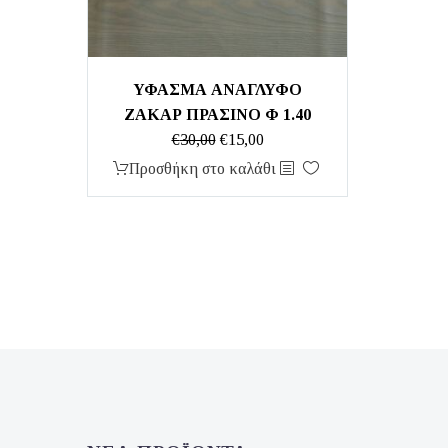
ΥΦΑΣΜΑ ΑΝΑΓΛΥΦΟ
ΖΑΚΑΡ ΠΡΑΣΙΝΟ Φ 1.40
Original
Η
€
30,00
€
15,00
price
τρέχουσα
Προσθήκη στο καλάθι
was:
τιμή
€30,00.
είναι:
€15,00.