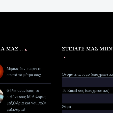
€140,00.
τιμή
είναι:
€70,00.
ΈΑ ΜΑΣ…
ΣΤΕΊΛΤΕ ΜΑΣ ΜΉ
Μήπως δεν παίρνετε
Ονοματεπώνυμο (υποχρεωτικ
σωστά τα μέτρα σας;
Θέλει ανανέωση το
Το Email σας (υποχρεωτικό)
σαλόνι σου; Μαξιλάρια,
μαξιλάρια και ναι...πάλι
Θέμα
μαξιλάρια!