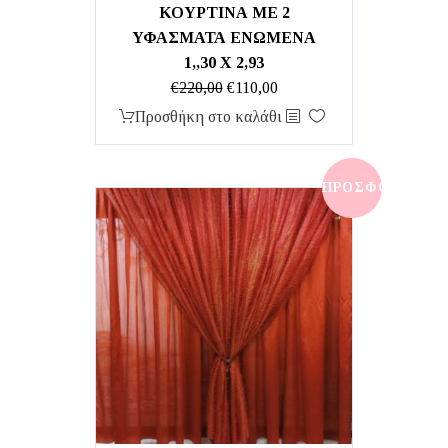
ΚΟΥΡΤΙΝΑ ΜΕ 2
ΥΦΑΣΜΑΤΑ ΕΝΩΜΕΝΑ
1,,30 Χ 2,93
Original
Η
€
220,00
€
110,00
price
τρέχουσα
Προσθήκη στο καλάθι
was:
τιμή
€220,00.
είναι:
€110,00.
ΠΡΟΣΦΟΡΆ!