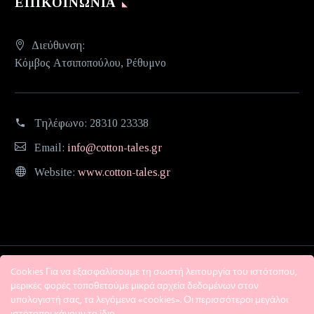
ΕΠΙΚΟΙΝΩΝΊΑ
Διεύθυνση:
Κόμβος Ατσιποπούλου, Ρέθυμνο
Τηλέφωνο:
28310 23338
Email:
info@cotton-tales.gr
Website:
www.cotton-tales.gr
Cookies Για να εξασφαλίσουμε τη σωστή λειτουργία του ιστότοπου,
μερικές φορές τοποθετούμε μικρά αρχεία δεδομένων στον
υπολογιστή σας, τα λεγόμενα «cookies». Οι περισσότεροι μεγάλοι