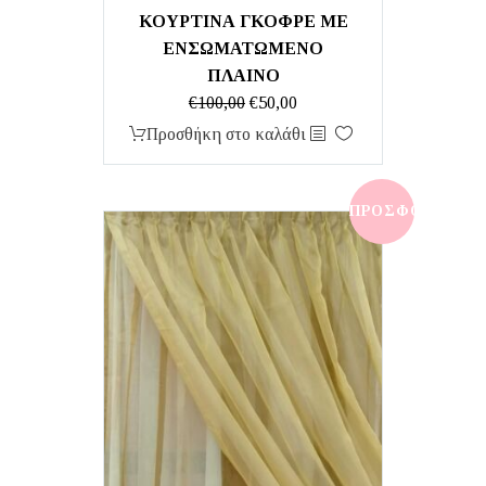
ΚΟΥΡΤΙΝΑ ΓΚΟΦΡΕ ΜΕ
ΕΝΣΩΜΑΤΩΜΕΝΟ
ΠΛΑΙΝΟ
Original
Η
€
100,00
€
50,00
price
τρέχουσα
Προσθήκη στο καλάθι
was:
τιμή
€100,00.
είναι:
€50,00.
ΠΡΟΣΦΟΡΆ!