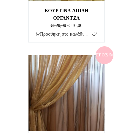
ΚΟΥΡΤΙΝΑ ΔΙΠΛΗ
ΟΡΓΑΝΤΖΑ
Original
Η
€
220,00
€
110,00
price
τρέχουσα
Προσθήκη στο καλάθι
was:
τιμή
€220,00.
είναι:
€110,00.
ΠΡΟΣΦΟΡΆ!