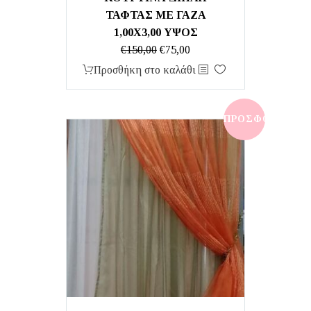
ΤΑΦΤΑΣ ΜΕ ΓΑΖΑ
1,00Χ3,00 ΥΨΟΣ
Original
Η
€
150,00
€
75,00
price
τρέχουσα
Προσθήκη στο καλάθι
was:
τιμή
€150,00.
είναι:
€75,00.
ΠΡΟΣΦΟΡΆ!