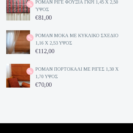
ΡΟΜΑΝ ΡΙΓΕ ΦΟΥΞΙΑ ΓΚΡΙ 1,45 Χ 2,50
ΎΨΟΣ
Original
€
81,00
price
Η
was:
τρέχουσα
ΡΟΜΑΝ ΜΟΚΑ ΜΕ ΚΥΚΛΙΚΟ ΣΧΕΔΙΟ
1,16 Χ 2,53 ΥΨΟΣ
€162,00.
τιμή
Original
€
112,00
είναι:
price
Η
€81,00.
was:
τρέχουσα
ΡΟΜΑΝ ΠΟΡΤΟΚΑΛΙ ΜΕ ΡΙΓΕΣ 1,30 Χ
1,70 ΥΨΟΣ
€224,00.
τιμή
Original
€
70,00
είναι:
price
Η
€112,00.
was:
τρέχουσα
€140,00.
τιμή
είναι:
€70,00.