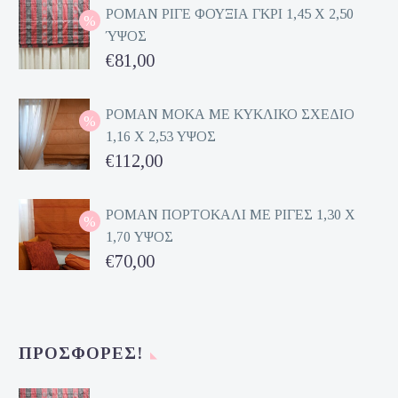
ΡΟΜΑΝ ΡΙΓΕ ΦΟΥΞΙΑ ΓΚΡΙ 1,45 Χ 2,50
ΎΨΟΣ
Original
€
81,00
price
Η
was:
τρέχουσα
ΡΟΜΑΝ ΜΟΚΑ ΜΕ ΚΥΚΛΙΚΟ ΣΧΕΔΙΟ
1,16 Χ 2,53 ΥΨΟΣ
€162,00.
τιμή
Original
€
112,00
είναι:
price
Η
€81,00.
was:
τρέχουσα
ΡΟΜΑΝ ΠΟΡΤΟΚΑΛΙ ΜΕ ΡΙΓΕΣ 1,30 Χ
1,70 ΥΨΟΣ
€224,00.
τιμή
Original
€
70,00
είναι:
price
Η
€112,00.
was:
τρέχουσα
€140,00.
τιμή
ΠΡΟΣΦΟΡΈΣ!
είναι:
€70,00.