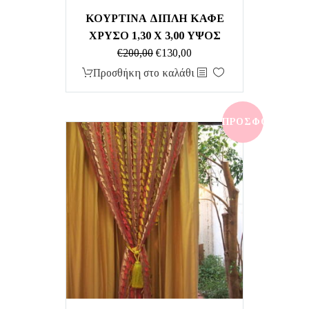
ΚΟΥΡΤΙΝΑ ΔΙΠΛΗ ΚΑΦΕ
ΧΡΥΣΟ 1,30 Χ 3,00 ΥΨΟΣ
Original
Η
€
200,00
€
130,00
price
τρέχουσα
Προσθήκη στο καλάθι
was:
τιμή
€200,00.
είναι:
€130,00.
ΠΡΟΣΦΟΡΆ!