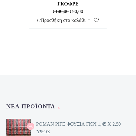
ΓΚΟΦΡΕ
Original
Η
€
180,00
€
90,00
price
τρέχουσα
Προσθήκη στο καλάθι
was:
τιμή
€180,00.
είναι:
€90,00.
ΝΈΑ ΠΡΟΪΌΝΤΑ
ΡΟΜΑΝ ΡΙΓΕ ΦΟΥΞΙΑ ΓΚΡΙ 1,45 Χ 2,50
ΎΨΟΣ