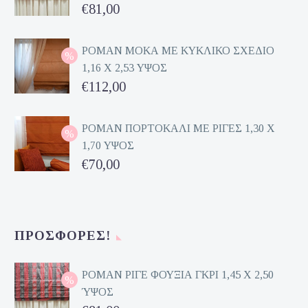
Original
€
81,00
price
Η
was:
τρέχουσα
ΡΟΜΑΝ ΜΟΚΑ ΜΕ ΚΥΚΛΙΚΟ ΣΧΕΔΙΟ
1,16 Χ 2,53 ΥΨΟΣ
€162,00.
τιμή
Original
€
112,00
είναι:
price
Η
€81,00.
was:
τρέχουσα
ΡΟΜΑΝ ΠΟΡΤΟΚΑΛΙ ΜΕ ΡΙΓΕΣ 1,30 Χ
1,70 ΥΨΟΣ
€224,00.
τιμή
Original
€
70,00
είναι:
price
Η
€112,00.
was:
τρέχουσα
€140,00.
τιμή
ΠΡΟΣΦΟΡΈΣ!
είναι:
€70,00.
ΡΟΜΑΝ ΡΙΓΕ ΦΟΥΞΙΑ ΓΚΡΙ 1,45 Χ 2,50
ΎΨΟΣ