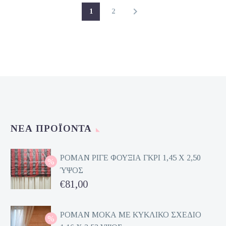
1
2
ΝΈΑ ΠΡΟΪΌΝΤΑ
ΡΟΜΑΝ ΡΙΓΕ ΦΟΥΞΙΑ ΓΚΡΙ 1,45 Χ 2,50
ΎΨΟΣ
Original
€
81,00
price
Η
was:
τρέχουσα
ΡΟΜΑΝ ΜΟΚΑ ΜΕ ΚΥΚΛΙΚΟ ΣΧΕΔΙΟ