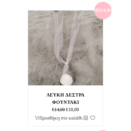
€9,00.
είναι:
€7,00.
ΠΡΟΣΦΟΡΆ!
ΛΕΥΚΗ ΔΕΣΤΡΑ
ΦΟΥΝΤΑΚΙ
Original
Η
€
14,00
€
10,00
price
τρέχουσα
Προσθήκη στο καλάθι
was:
τιμή