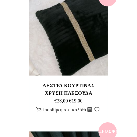
ΔΕΣΤΡΑ ΚΟΥΡΤΙΝΑΣ
ΧΡΥΣΗ ΠΛΕΞΟΥΔΑ
Original
Η
€
38,00
€
19,00
price
τρέχουσα
Προσθήκη στο καλάθι
was:
τιμή
€38,00.
είναι:
€19,00.
ΠΡΟΣΦΟΡΆ!