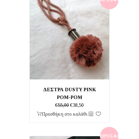
ΔΕΣΤΡΑ DUSTY PINK
POM-POM
Original
Η
€
55,00
€
38,50
price
τρέχουσα
Προσθήκη στο καλάθι
was:
τιμή
€55,00.
είναι:
€38,50.
ΠΡΟΣΦΟΡΆ!