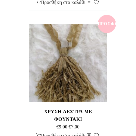
price
τρέχουσα
Προσθήκη στο καλάθι
was:
τιμή
€11,00.
είναι:
€9,00.
ΠΡΟΣΦΟΡΆ!
ΧΡΥΣΗ ΔΕΣΤΡΑ ΜΕ
ΦΟΥΝΤΑΚΙ
Original
Η
€
9,00
€
7,00
price
τρέχουσα
Προσθήκη στο καλάθι