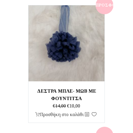
€10,00.
ΠΡΟΣΦΟΡΆ!
ΔΕΣΤΡΑ ΜΠΛΕ- ΜΩΒ ΜΕ
ΦΟΥΝΤΙΤΣΑ
Original
Η
€
14,00
€
10,00
price
τρέχουσα
Προσθήκη στο καλάθι
was:
τιμή
€14,00.
είναι: