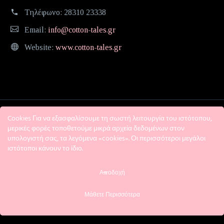
Τηλέφωνο:
28310 23338
Email:
info@cotton-tales.gr
Website:
www.cotton-tales.gr
Cookies Για να εξασφαλίσουμε τη σωστή λειτουργία του ιστότοπου,
μερικές φορές τοποθετούμε μικρά αρχεία δεδομένων στον
υπολογιστή σας, τα λεγόμενα «cookies». Οι περισσότεροι μεγάλοι
ιστότοποι κάνουν το ίδιο.
Η εταιρεία
Όροι χρήσης
Πολιτική Απορρήτου
Αποδοχή
Μάθετε Περισσότερα
2018 © Cotton tales