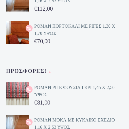
1,16 Χ 2,53 ΥΨΟΣ
€162,00.
τιμή
Original
€
112,00
είναι:
price
Η
€81,00.
was:
τρέχουσα
ΡΟΜΑΝ ΠΟΡΤΟΚΑΛΙ ΜΕ ΡΙΓΕΣ 1,30 Χ
1,70 ΥΨΟΣ
€224,00.
τιμή
Original
€
70,00
είναι:
price
Η
€112,00.
was:
τρέχουσα
€140,00.
τιμή
ΠΡΟΣΦΟΡΈΣ!
είναι:
€70,00.
ΡΟΜΑΝ ΡΙΓΕ ΦΟΥΞΙΑ ΓΚΡΙ 1,45 Χ 2,50
ΎΨΟΣ
Original
€
81,00
price
Η
was:
τρέχουσα
ΡΟΜΑΝ ΜΟΚΑ ΜΕ ΚΥΚΛΙΚΟ ΣΧΕΔΙΟ
1,16 Χ 2,53 ΥΨΟΣ
€162,00.
τιμή