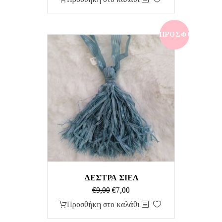
was:
τιμή
€9,00.
είναι:
€7,00.
ΠΡΟΣΦΟΡΆ!
ΔΕΣΤΡΑ ΣΙΕΛ
Original
Η
€
9,00
€
7,00
price
τρέχουσα
Προσθήκη στο καλάθι
was:
τιμή