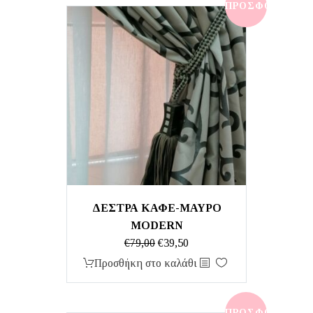
€10,00.
ΠΡΟΣΦΟΡΆ!
ΔΕΣΤΡΑ ΚΑΦΕ-ΜΑΥΡΟ
MODERN
Original
Η
€
79,00
€
39,50
price
τρέχουσα
Προσθήκη στο καλάθι
was:
τιμή
€79,00.
είναι:
€39,50.
ΠΡΟΣΦΟΡΆ!