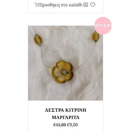
price
τρέχουσα
Προσθήκη στο καλάθι
was:
τιμή
€27,00.
είναι:
€13,50.
ΠΡΟΣΦΟΡΆ!
ΔΕΣΤΡΑ ΚΙΤΡΙΝΗ
ΜΑΡΓΑΡΙΤΑ
Original
Η
€
11,00
€
9,00